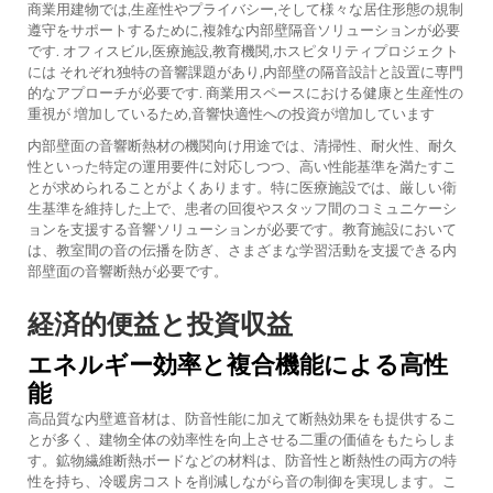
商業用建物では,生産性やプライバシー,そして様々な居住形態の規制
遵守をサポートするために,複雑な内部壁隔音ソリューションが必要
です. オフィスビル,医療施設,教育機関,ホスピタリティプロジェクト
には それぞれ独特の音響課題があり,内部壁の隔音設計と設置に専門
的なアプローチが必要です. 商業用スペースにおける健康と生産性の
重視が 増加しているため,音響快適性への投資が増加しています
内部壁面の音響断熱材の機関向け用途では、清掃性、耐火性、耐久
性といった特定の運用要件に対応しつつ、高い性能基準を満たすこ
とが求められることがよくあります。特に医療施設では、厳しい衛
生基準を維持した上で、患者の回復やスタッフ間のコミュニケーシ
ョンを支援する音響ソリューションが必要です。教育施設において
は、教室間の音の伝播を防ぎ、さまざまな学習活動を支援できる内
部壁面の音響断熱が必要です。
経済的便益と投資収益
エネルギー効率と複合機能による高性
能
高品質な内壁遮音材は、防音性能に加えて断熱効果をも提供するこ
とが多く、建物全体の効率性を向上させる二重の価値をもたらしま
す。鉱物繊維断熱ボードなどの材料は、防音性と断熱性の両方の特
性を持ち、冷暖房コストを削減しながら音の制御を実現します。こ