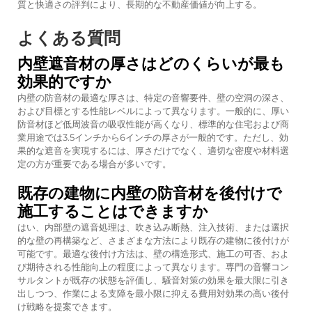
質と快適さの評判により、長期的な不動産価値が向上する。
よくある質問
内壁遮音材の厚さはどのくらいが最も
効果的ですか
内壁の防音材の最適な厚さは、特定の音響要件、壁の空洞の深さ、
および目標とする性能レベルによって異なります。一般的に、厚い
防音材ほど低周波音の吸収性能が高くなり、標準的な住宅および商
業用途では3.5インチから6インチの厚さが一般的です。ただし、効
果的な遮音を実現するには、厚さだけでなく、適切な密度や材料選
定の方が重要である場合が多いです。
既存の建物に内壁の防音材を後付けで
施工することはできますか
はい、内部壁の遮音処理は、吹き込み断熱、注入技術、または選択
的な壁の再構築など、さまざまな方法により既存の建物に後付けが
可能です。最適な後付け方法は、壁の構造形式、施工の可否、およ
び期待される性能向上の程度によって異なります。専門の音響コン
サルタントが既存の状態を評価し、騒音対策の効果を最大限に引き
出しつつ、作業による支障を最小限に抑える費用対効果の高い後付
け戦略を提案できます。