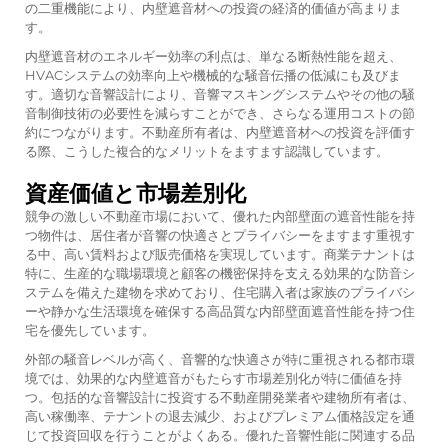
の二重機能により、内壁遮音材への投資の経済的価値が高まりま
す。
内壁遮音材のエネルギー効率の利点は、単なる断熱性能を超え、
HVACシステムの効率向上や機械的な騒音伝播の低減にも及びま
す。適切な音響設計により、音響マスキングシステムやその他の騒
音制御技術の必要性を減らすことができ、さらなる運用コストの節
約につながります。不動産所有者は、内壁遮音材への投資を評価す
る際、こうした複合的なメリットをますます認識しています。
資産価値と市場差別化
競争の激しい不動産市場において、優れた内部壁面の遮音性能を持
つ物件は、居住者が音響の快適さとプライバシーをますます重視す
る中、高い賃料および販売価格を実現しています。商業テナントは
特に、生産的な職場環境と顧客の機密保持を支える効果的な防音シ
ステムを備えた建物を求めており、住宅購入者は家族のプライバシ
ーや静かな生活環境を確保する高品質な内部壁面遮音性能を持つ住
宅を優先しています。
外部の騒音レベルが高く、音響的な快適さが特に重視される都市環
境では、効果的な内壁遮音がもたらす市場差別化が特に価値を持
つ。包括的な音響設計に投資する不動産開発業者や建物所有者は、
高い稼働率、テナントの退去減少、およびプレミアム価格設定を通
じて投資回収を行うことがよくある。優れた音響性能に関連する品