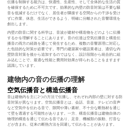
伝播を制御する能力は、快適性、生産性、そして全体的な生活の質
を確保するために不可欠です。効果的な内壁の防音対策は不要な騒
音を低減するだけでなく、居住者が隣接する空間からの干渉を受け
ずに作業、休息、生活ができるよう、明確に分離された音響環境を
創出します。
内壁の防音に関する科学は、音波が建材や構造物をどのように伝播
するかを理解することにあります。音の伝達は空気伝播音と構造伝
播音の両方の経路を通じて発生するため、複数の音響原理に対応し
た包括的な対策が必要です。専門の建築家や建設業者は、適切な内
壁防音対策を後から追加するのではなく、設計段階から統合的に組
み込むことで、最適な性能と費用対効果が得られることをますます
認識しています。
建物内の音の伝播の理解
空気伝播音と構造伝播音
音は建物内を主に2つの方法で伝播し、それぞれ内部の壁に対する防
音対策が異なります。空気伝播音とは、会話、音楽、テレビの音声
など空気中を伝わる音で、隙間や薄い素材、不十分な断熱材を通じ
て壁を透過する可能性があります。一方、構造伝播音は建物自体の
物理的構造を通じて伝わる音であり、足音、機械類の振動、打音な
どが含まれ、従来の断熱方法を回避して伝わることがあります。