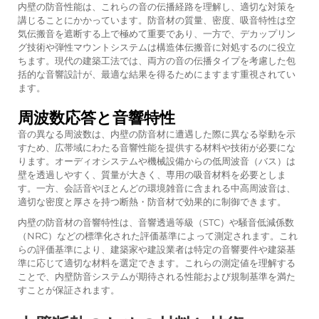
内壁の防音性能は、これらの音の伝播経路を理解し、適切な対策を
講じることにかかっています。防音材の質量、密度、吸音特性は空
気伝搬音を遮断する上で極めて重要であり、一方で、デカップリン
グ技術や弾性マウントシステムは構造体伝搬音に対処するのに役立
ちます。現代の建築工法では、両方の音の伝播タイプを考慮した包
括的な音響設計が、最適な結果を得るためにますます重視されてい
ます。
周波数応答と音響特性
音の異なる周波数は、内壁の防音材に遭遇した際に異なる挙動を示
すため、広帯域にわたる音響性能を提供する材料や技術が必要にな
ります。オーディオシステムや機械設備からの低周波音（バス）は
壁を透過しやすく、質量が大きく、専用の吸音材料を必要としま
す。一方、会話音やほとんどの環境雑音に含まれる中高周波音は、
適切な密度と厚さを持つ断熱・防音材で効果的に制御できます。
内壁の防音材の音響特性は、音響透過等級（STC）や騒音低減係数
（NRC）などの標準化された評価基準によって測定されます。これ
らの評価基準により、建築家や建設業者は特定の音響要件や建築基
準に応じて適切な材料を選定できます。これらの測定値を理解する
ことで、内壁防音システムが期待される性能および規制基準を満た
すことが保証されます。