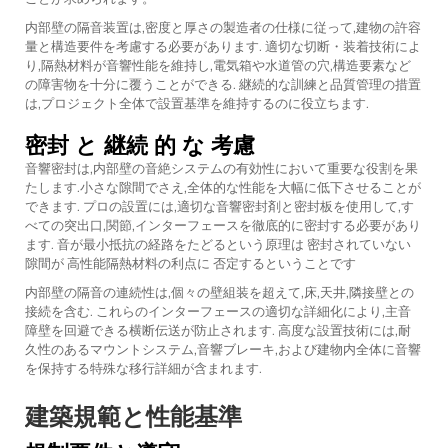
内部壁の隔音装置は,密度と厚さの製造者の仕様に従って,建物の許容
量と構造要件を考慮する必要があります. 適切な切断・装着技術によ
り,隔熱材料が音響性能を維持し,電気箱や水道管の穴,構造要素など
の障害物を十分に覆うことができる. 継続的な訓練と品質管理の措置
は,プロジェクト全体で設置基準を維持するのに役立ちます.
密封 と 継続 的 な 考慮
音響密封は,内部壁の音絶システムの有効性において重要な役割を果
たします.小さな隙間でさえ,全体的な性能を大幅に低下させることが
できます. プロの設置には,適切な音響密封剤と密封板を使用して,す
べての突出口,関節,インターフェースを徹底的に密封する必要があり
ます. 音が最小抵抗の経路をたどるという原理は 密封されていない
隙間が 高性能隔熱材料の利点に 否定するということです
内部壁の隔音の連続性は,個々の壁組装を超えて,床,天井,隣接壁との
接続を含む. これらのインターフェースの適切な詳細化により,主音
障壁を回避できる横断伝送が防止されます. 高度な設置技術には,耐
久性のあるマウントシステム,音響ブレーキ,および建物内全体に音響
を保持する特殊な移行詳細が含まれます.
建築規範と性能基準