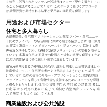
を特定し,設置されたシステムが設計仕様とコード要件を満たしてい
ることを確認することができます. このデータに基づくアプローチ
は,音響投資が期待される結果と乗用者の満足度を保証します.
用途および市場セクター
住宅と多人暮らし
内部壁隔音の住宅用アプリケーションは,部屋,アパート,住宅ユニッ
ト間のプライバシーや騒音制御に関する懸念を解決します. 現代家庭
は 寝室や家庭オフィス 娯楽スペースや生活スペースを 隔離する音
声装置を期待しており 効果的な隔熱ソリューションの需要を 増やし
ています 多家族住宅は,家賃者の快適さと規制の遵守を保証するため
に,壁の内部隔音に特に厳しい要求に直面しています.
住宅用壁内隔音器の市場は,質の高い建築と関連した音響快適性と不
動産価値について,住宅所有者がより意識するようになると,成長し続
けています. 既存の住宅のリモートアプリケーションは,標的型隔熱
アップグレードを通じて音響性能を改善するためのユニークな課題
と機会をもたらします. 住宅 の 音響 専門 の 専門 家 の 請負 業 者 は,
住宅 業 者 が 特定の 必要 に 応じ て 適切な 内壁 隔音 システム を 選
んで 設置 する よう 助け て くれる.
商業施設および公共施設