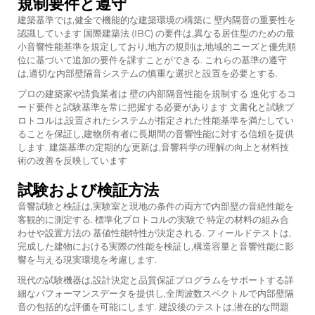
規制要件と遵守
建築基準では,健全で機能的な建築環境の構築に 壁内隔音の重要性を
認識しています 国際建築法 (IBC) の要件は,異なる居住型のための最
小音響性能基準を規定しており,地方の規則は,地域的ニーズと優先順
位に基づいて追加の要件を課すことができる. これらの基準の遵守
は,適切な内部壁隔音システムの慎重な選択と設置を必要とする.
プロの建築家や請負業者は 壁の内部隔音性能を規制する 進化するコ
ード要件と試験基準を常に把握する必要があります 文書化と試験プ
ロトコルは,設置されたシステムが指定された性能基準を満たしてい
ることを保証し,建物所有者に長期間の音響性能に対する信頼を提供
します. 建築基準の定期的な更新は,音響科学の理解の向上と材料技
術の改善を反映しています
試験および検証方法
音響試験と検証は,実験室と現地の条件の両方で内部壁の音絶性能を
客観的に測定する. 標準化プロトコルの実験で 特定の材料の組み合
わせや設置方法の 基値性能特性が決定される. フィールドテストは,
完成した建物における実際の性能を検証し,構造容量と音響性能に影
響を与える現実環境を考慮します.
現代の試験機器は,設計決定と品質保証プログラムをサポートする詳
細なパフォーマンスデータを提供し,全周波数スペクトルで内部壁隔
音の包括的な評価を可能にします. 建設後のテストは,潜在的な問題