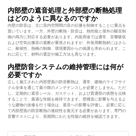
内部壁の遮音処理と外部壁の断熱処理
はどのように異なるのですか
内壁の防音は、主に室内空間間の音の伝播を制御することに重点を
置いています。一方、外壁の断熱・防音は、熱性能と屋外の騒音制
御の両方に対応する必要があります。内装用途では通常、音響吸収
および空気伝搬音の遮断が重視されますが、外装用断熱材にはさら
に、耐候性、熱橋の制御、環境要因からの保護も求められます。こ
れに応じて、材料の選定や施工方法も異なります。
内壁防音システムの維持管理には何が
必要ですか
正しく施工された内部壁面の防音断熱は、通常、建物のライフサイ
クル全体を通じて最小限のメンテナンスしか必要としません。ただ
し、定期的に遮音シール、ガスケット、および貫通部の状態を点検
することで、最適な性能を維持できます。壁構造に影響を与えるよ
うな建物の改修を行う場合は、遮音への影響を評価し、必要に応じ
て内部壁面の防音断熱の連続性を復元する必要があります。専門の
音響テストにより、長期間にわたる性能の維持を確認できます。