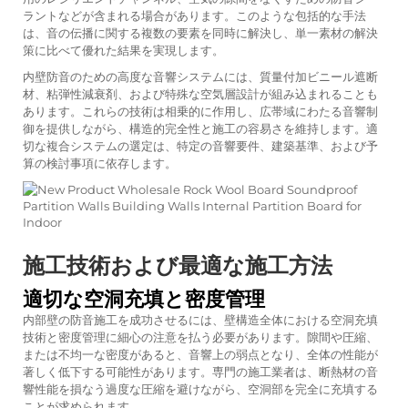
ラントなどが含まれる場合があります。このような包括的な手法
は、音の伝播に関する複数の要素を同時に解決し、単一素材の解決
策に比べて優れた結果を実現します。
内壁防音のための高度な音響システムには、質量付加ビニール遮断
材、粘弾性減衰剤、および特殊な空気層設計が組み込まれることも
あります。これらの技術は相乗的に作用し、広帯域にわたる音響制
御を提供しながら、構造的完全性と施工の容易さを維持します。適
切な複合システムの選定は、特定の音響要件、建築基準、および予
算の検討事項に依存します。
施工技術および最適な施工方法
適切な空洞充填と密度管理
内部壁の防音施工を成功させるには、壁構造全体における空洞充填
技術と密度管理に細心の注意を払う必要があります。隙間や圧縮、
または不均一な密度があると、音響上の弱点となり、全体の性能が
著しく低下する可能性があります。専門の施工業者は、断熱材の音
響性能を損なう過度な圧縮を避けながら、空洞部を完全に充填する
ことが求められます。