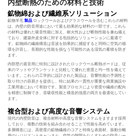
内壁断熱のための材料と技術
鉱物綿および繊維系ソリューション
鉱物羊毛
製品
ロックウールおよびグラスウールを含むこれらの材料
は、内壁の防音用途において最も効果的な材料の一部です。これら
の材料は優れた吸音性能に加え、耐火性および断熱性能を兼ね備え
ており、建築外皮全体に対する包括的なソリューションに最適で
す。鉱物綿の繊維構造は音波を効果的に捕捉すると同時に空気の循
環を許容し、長期的な性能を損なう可能性のある湿気の蓄積を防ぎ
ます。
内部壁の遮音用に特別に設計されたロックウール断熱ボードは、従
来のマットやブランケットと比較して優れた密度と均一性を備えて
います。これらの工学的に設計された製品は、音響性能の予測性と
取り付けの容易さを提供し、特に結果の一貫性が重要な商業施設や
工業用途において有効です。製造プロセスにより密度や繊維の配向
を精密に制御でき、音吸収性能と構造的強度の両方を最適化してい
ます。
複合型および高度な音響システム
現代の内壁防音は、複合材料や高度な音響システムをますます採用
しており、複数の技術を組み合わせることで性能を高めています。
多層構造には、高密度の鉱物繊維のコアと特殊な表面材、振動分離
用のレジリエントチャンネル、空気の隙間をなくすための防音シー