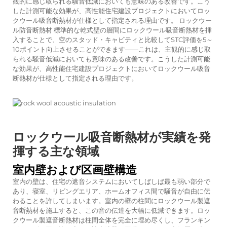
観的に感じ取られる騒音低減においても意味のある改善です。こう
した計測可能な効果が、高性能住宅建設プロジェクトにおいてロッ
クウール吸音断熱材が仕様として指定される理由です。
ロックウー
ル防音断熱材
標準的な乾式壁の層間にロックウール吸音断熱材を挿
入することで、空のスタッド・キャビティと比較してSTC評価を5～
10ポイント向上させることができます——これは、主観的に感じ取
られる騒音低減においても意味のある改善です。こうした計測可能
な効果が、高性能住宅建設プロジェクトにおいてロックウール吸音
断熱材が仕様として指定される理由です。
ロックウール吸音断熱材が実績を発
揮する主な領域
室内壁および区画壁構造
室内の壁は、住宅の遮音システムにおいてしばしば最も弱い部分で
あり、寝室、リビングエリア、ホームオフィス間で騒音が自由に伝
わることを許してしまいます。室内の壁の柱間にロックウール製遮
音断熱材を施工すると、この音の伝達を大幅に低減できます。ロッ
クウール製遮音断熱材は柱間全体を完全に埋め尽くし、フランキン