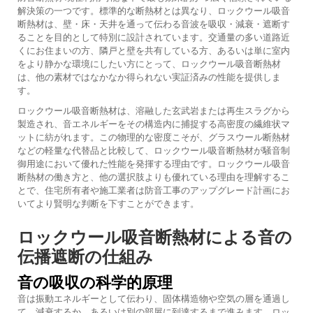
解決策の一つです。標準的な断熱材とは異なり、ロックウール吸音
断熱材は、壁・床・天井を通って伝わる音波を吸収・減衰・遮断す
ることを目的として特別に設計されています。交通量の多い道路近
くにお住まいの方、隣戸と壁を共有している方、あるいは単に室内
をより静かな環境にしたい方にとって、ロックウール吸音断熱材
は、他の素材ではなかなか得られない実証済みの性能を提供しま
す。
ロックウール吸音断熱材は、溶融した玄武岩または再生スラグから
製造され、音エネルギーをその構造内に捕捉する高密度の繊維状マ
ットに紡がれます。この物理的な密度こそが、グラスウール断熱材
などの軽量な代替品と比較して、ロックウール吸音断熱材が騒音制
御用途において優れた性能を発揮する理由です。ロックウール吸音
断熱材の働き方と、他の選択肢よりも優れている理由を理解するこ
とで、住宅所有者や施工業者は防音工事のアップグレード計画にお
いてより賢明な判断を下すことができます。
ロックウール吸音断熱材による音の
伝播遮断の仕組み
音の吸収の科学的原理
音は振動エネルギーとして伝わり、固体構造物や空気の層を通過し
て、減衰するか、あるいは別の部屋に到達するまで進みます。ロッ