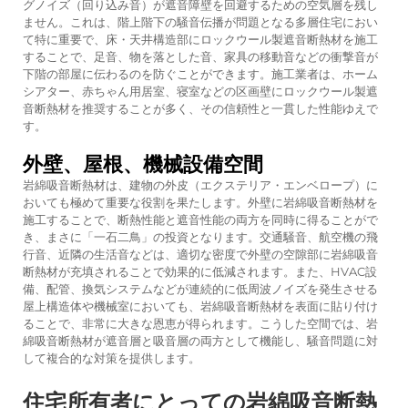
グノイズ（回り込み音）が遮音障壁を回避するための空気層を残し
ません。これは、階上階下の騒音伝播が問題となる多層住宅におい
て特に重要で、床・天井構造部にロックウール製遮音断熱材を施工
することで、足音、物を落とした音、家具の移動音などの衝撃音が
下階の部屋に伝わるのを防ぐことができます。施工業者は、ホーム
シアター、赤ちゃん用居室、寝室などの区画壁にロックウール製遮
音断熱材を推奨することが多く、その信頼性と一貫した性能ゆえで
す。
外壁、屋根、機械設備空間
岩綿吸音断熱材は、建物の外皮（エクステリア・エンベロープ）に
おいても極めて重要な役割を果たします。外壁に岩綿吸音断熱材を
施工することで、断熱性能と遮音性能の両方を同時に得ることがで
き、まさに「一石二鳥」の投資となります。交通騒音、航空機の飛
行音、近隣の生活音などは、適切な密度で外壁の空隙部に岩綿吸音
断熱材が充填されることで効果的に低減されます。また、HVAC設
備、配管、換気システムなどが連続的に低周波ノイズを発生させる
屋上構造体や機械室においても、岩綿吸音断熱材を表面に貼り付け
ることで、非常に大きな恩恵が得られます。こうした空間では、岩
綿吸音断熱材が遮音層と吸音層の両方として機能し、騒音問題に対
して複合的な対策を提供します。
住宅所有者にとっての岩綿吸音断熱