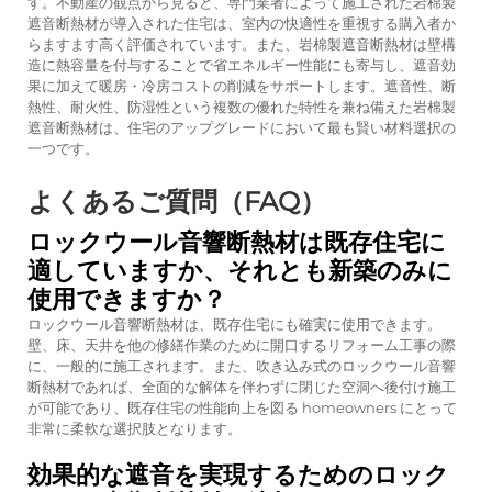
す。不動産の観点から見ると、専門業者によって施工された岩棉製
遮音断熱材が導入された住宅は、室内の快適性を重視する購入者か
らますます高く評価されています。また、岩棉製遮音断熱材は壁構
造に熱容量を付与することで省エネルギー性能にも寄与し、遮音効
果に加えて暖房・冷房コストの削減をサポートします。遮音性、断
熱性、耐火性、防湿性という複数の優れた特性を兼ね備えた岩棉製
遮音断熱材は、住宅のアップグレードにおいて最も賢い材料選択の
一つです。
よくあるご質問（FAQ）
ロックウール音響断熱材は既存住宅に
適していますか、それとも新築のみに
使用できますか？
ロックウール音響断熱材は、既存住宅にも確実に使用できます。
壁、床、天井を他の修繕作業のために開口するリフォーム工事の際
に、一般的に施工されます。また、吹き込み式のロックウール音響
断熱材であれば、全面的な解体を伴わずに閉じた空洞へ後付け施工
が可能であり、既存住宅の性能向上を図る homeowners にとって
非常に柔軟な選択肢となります。
効果的な遮音を実現するためのロック