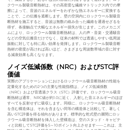
クウール製吸音断熱材は、その高密度な繊維マトリックス内での摩
擦によって、音波のエネルギーをわずかな熱エネルギーに変換する
ことで、この伝搬を遮断します。壁の空洞内にロックウール製吸音
断熱材を施工すると、音波は無数の絡み合った繊維を通過せざるを
得ず、各接触点で大幅なエネルギー損失が生じます。このメカニズ
ムにより、ロックウール製吸音断熱材は、人の声・音楽・交通騒音
などの空気伝搬音だけでなく、従来の材料では透過しやすい低周波
振動に対しても特に高い効果を発揮します。ロックウール製吸音断
熱材の密度が高ければ高いほど、さまざまな周波数帯域の音に対す
る減衰効果も高くなります。
ノイズ低減係数（NRC）およびSTC評
価値
実際のアプリケーションにおけるロックウール吸音断熱材の性能を
定量化するための2つの主要な性能指標は、ノイズ低減係数
（NRC）および音透過クラス（STC）評価です。ロックウール吸音
断熱材は通常、NRC値が約1.0に近く、入射した音エネルギーのほぼ
すべてを反射せずに吸収します。同様に、ロックウール吸音断熱材
を含む構造体は、それを含まない同等の構造体と比較して、著しく
高いSTC評価を得る傾向があります。標準的な乾式壁の層間にロッ
クウール吸音断熱材を挿入した壁構造は、空のスタッド・キャビテ
ィと比較してSTC評価を5～10ポイント向上させます——これは、主