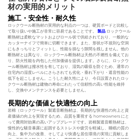
材の実用的メリット
施工・安全性・耐久性
ロックウール断熱材の実用的な利点の一つは、硬質ボードと比較し
て取り扱いや施工が非常に容易であることです。
製品
ロックウール
断熱材は柔軟なマットおよびロール状で供給されており、一般的な
カッターナイフで簡単に切断できます。また、形状が不規則な空洞
にもきっちりとフィットし、性能を損なう隙間を残しません。他の
断熱材とは異なり、ロックウール断熱材は天然の不燃性を備えてお
り、防火性能を内包した付加価値を提供します。さらに、ロックウ
ール断熱材は撥水性を有しており、湿気の吸収を防ぐため、通常の
住宅内の湿度レベルにさらされても劣化・垂れ下がり・遮音性能の
低下を起こしません。こうした耐久性により、今日設置されたロッ
クウール断熱材は建物の寿命にわたって信頼性の高い性能を維持
し、交換やメンテナンスを必要としません。
長期的な価値と快適性の向上
岩棉（ロックウール）製遮音断熱材は、長期的な快適性の向上と資
産価値の向上を実現するため、品質を重視する homeowners にと
って費用対効果の高いアップグレードです。岩棉製遮音断熱材は、
慢性的な騒音暴露に起因するストレスや疲労を軽減し、睡眠の質の
向上、集中力の改善、そしてより快適な居住環境の実現に貢献しま