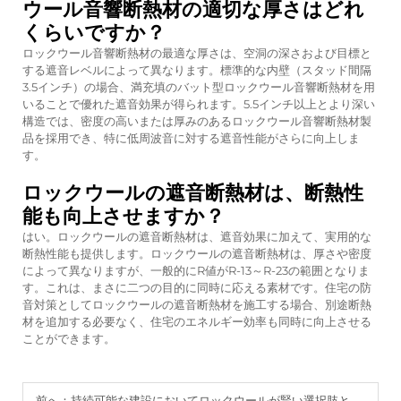
ウール音響断熱材の適切な厚さはどれ
くらいですか？
ロックウール音響断熱材の最適な厚さは、空洞の深さおよび目標と
する遮音レベルによって異なります。標準的な内壁（スタッド間隔
3.5インチ）の場合、満充填のバット型ロックウール音響断熱材を用
いることで優れた遮音効果が得られます。5.5インチ以上とより深い
構造では、密度の高いまたは厚みのあるロックウール音響断熱材製
品を採用でき、特に低周波音に対する遮音性能がさらに向上しま
す。
ロックウールの遮音断熱材は、断熱性
能も向上させますか？
はい。ロックウールの遮音断熱材は、遮音効果に加えて、実用的な
断熱性能も提供します。ロックウールの遮音断熱材は、厚さや密度
によって異なりますが、一般的にR値がR-13～R-23の範囲となりま
す。これは、まさに二つの目的に同時に応える素材です。住宅の防
音対策としてロックウールの遮音断熱材を施工する場合、別途断熱
材を追加する必要なく、住宅のエネルギー効率も同時に向上させる
ことができます。
前へ：
持続可能な建設においてロックウールが賢い選択肢となる理由