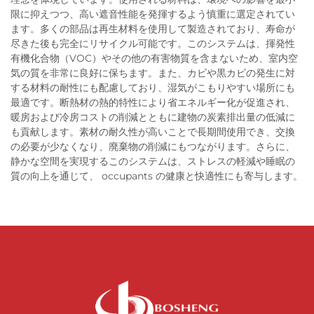
限に抑えつつ、高い遮音性能を発揮するよう慎重に選定されてい
ます。多くの部品は再生材料を使用して製造されており、寿命が
尽きた後も完全にリサイクル可能です。このシステムは、揮発性
有機化合物（VOC）やその他の有害物質を含まないため、室内空
気の質を非常に良好に保ちます。また、カビや黒カビの発生に対
する材料の耐性にも配慮しており、湿気がこもりやすい場所にも
最適です。断熱材の熱的特性により省エネルギー化が促進され、
暖房および冷房コストの削減とともに建物の炭素排出量の低減に
も貢献します。素材の耐久性が高いことで長期間使用でき、交換
の必要が少なくなり、廃棄物の削減にもつながります。さらに、
静かな空間を実現するこのシステムは、ストレスの軽減や睡眠の
質の向上を通じて、 occupants の健康と快適性にも寄与します。