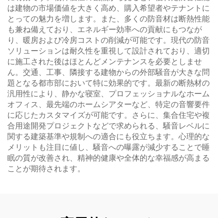
は建物の市場価値を大きく高め、購入希望者やテナントに
とっての魅力を増します。また、多くの防音材は断熱性能
も兼ね備えており、エネルギー効率への貢献にもつなが
り、暖房および冷房コストの削減が可能です。現代の防音
ソリューションは耐久性を重視して設計されており、適切
に施工された後はほとんどメンテナンスを必要としませ
ん。交通、工事、隣接する建物からの外部騒音が大きな問
題となる都市部において特に効果的です。最新の断熱材の
汎用性により、静かな寝室、プロフェッショナルなホーム
オフィス、最先端のホームシアターなど、特定の音響要件
に応じたカスタマイズが可能です。さらに、集合住宅や複
合用途開発プロジェクトなどで求められる、騒音レベルに
関する建築基準や規制への適合にも役立ちます。心理的な
メリットも注目に値し、騒音への曝露が減少することで睡
眠の質が改善され、精神的健康や全体的な幸福感が高まる
ことが期待されます。