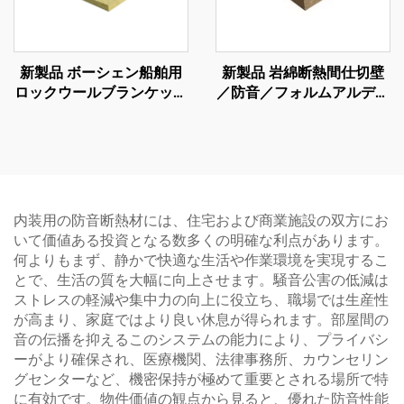
新製品 ボーシェン船舶用
新製品 岩綿断熱間仕切壁
ロックウールブランケット
／防音／フォルムアルデヒ
床断熱材 ロックウール 防
ドフリー 建材用岩綿ボー
音・防火用 ベルト状ロッ
ド
クウールロール
内装用の防音断熱材には、住宅および商業施設の双方にお
いて価値ある投資となる数多くの明確な利点があります。
何よりもまず、静かで快適な生活や作業環境を実現するこ
とで、生活の質を大幅に向上させます。騒音公害の低減は
ストレスの軽減や集中力の向上に役立ち、職場では生産性
が高まり、家庭ではより良い休息が得られます。部屋間の
音の伝播を抑えるこのシステムの能力により、プライバシ
ーがより確保され、医療機関、法律事務所、カウンセリン
グセンターなど、機密保持が極めて重要とされる場所で特
に有効です。物件価値の観点から見ると、優れた防音性能