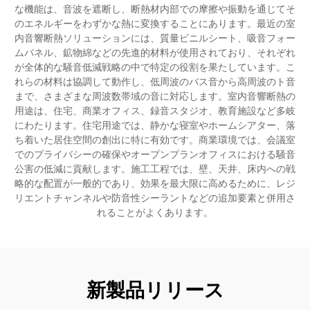
な機能は、音波を遮断し、断熱材内部での摩擦や振動を通じてそ
のエネルギーをわずかな熱に変換することにあります。最近の室
内音響断熱ソリューションには、質量ビニルシート、吸音フォー
ムパネル、鉱物綿などの先進的材料が使用されており、それぞれ
が全体的な騒音低減戦略の中で特定の役割を果たしています。こ
れらの材料は協調して動作し、低周波のバス音から高周波のト音
まで、さまざまな周波数帯域の音に対応します。室内音響断熱の
用途は、住宅、商業オフィス、録音スタジオ、教育施設など多岐
にわたります。住宅用途では、静かな寝室やホームシアター、落
ち着いた居住空間の創出に特に有効です。商業環境では、会議室
でのプライバシーの確保やオープンプランオフィスにおける騒音
公害の低減に貢献します。施工工程では、壁、天井、床内への戦
略的な配置が一般的であり、効果を最大限に高めるために、レジ
リエントチャンネルや防音性シーラントなどの追加要素と併用さ
れることがよくあります。
新製品リリース