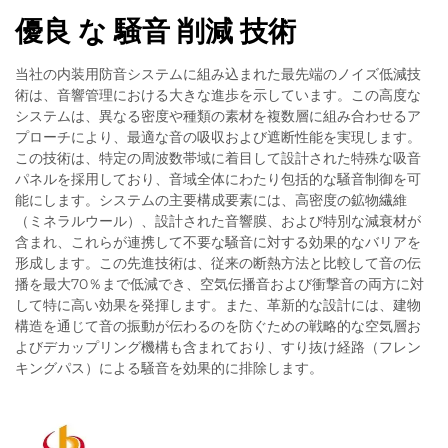
優良 な 騒音 削減 技術
当社の内装用防音システムに組み込まれた最先端のノイズ低減技
術は、音響管理における大きな進歩を示しています。この高度な
システムは、異なる密度や種類の素材を複数層に組み合わせるア
プローチにより、最適な音の吸収および遮断性能を実現します。
この技術は、特定の周波数帯域に着目して設計された特殊な吸音
パネルを採用しており、音域全体にわたり包括的な騒音制御を可
能にします。システムの主要構成要素には、高密度の鉱物繊維
（ミネラルウール）、設計された音響膜、および特別な減衰材が
含まれ、これらが連携して不要な騒音に対する効果的なバリアを
形成します。この先進技術は、従来の断熱方法と比較して音の伝
播を最大70％まで低減でき、空気伝播音および衝撃音の両方に対
して特に高い効果を発揮します。また、革新的な設計には、建物
構造を通じて音の振動が伝わるのを防ぐための戦略的な空気層お
よびデカップリング機構も含まれており、すり抜け経路（フレン
キングパス）による騒音を効果的に排除します。