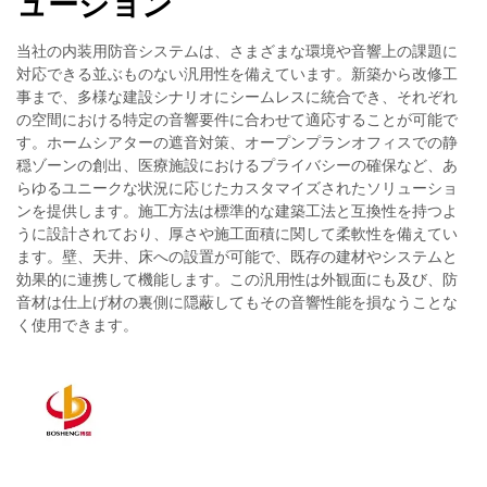
ューション
当社の内装用防音システムは、さまざまな環境や音響上の課題に
対応できる並ぶものない汎用性を備えています。新築から改修工
事まで、多様な建設シナリオにシームレスに統合でき、それぞれ
の空間における特定の音響要件に合わせて適応することが可能で
す。ホームシアターの遮音対策、オープンプランオフィスでの静
穏ゾーンの創出、医療施設におけるプライバシーの確保など、あ
らゆるユニークな状況に応じたカスタマイズされたソリューショ
ンを提供します。施工方法は標準的な建築工法と互換性を持つよ
うに設計されており、厚さや施工面積に関して柔軟性を備えてい
ます。壁、天井、床への設置が可能で、既存の建材やシステムと
効果的に連携して機能します。この汎用性は外観面にも及び、防
音材は仕上げ材の裏側に隠蔽してもその音響性能を損なうことな
く使用できます。