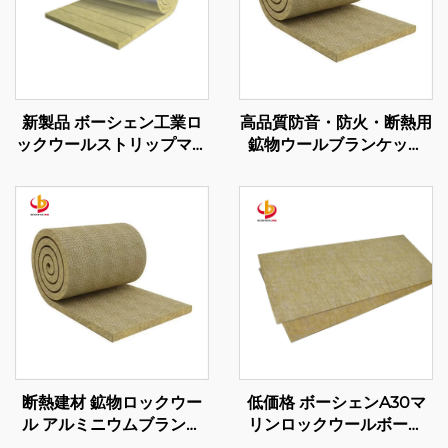
新製品 ボーシェン工業ロ
高品質防音・防火・断熱用
ックウールストリップマッ
鉱物ウールブランケット
ト ストーンウールロール
ワイヤーメッシュ付き
工業用ボイラー建物断熱材
120kg/m3 ロックウールブ
ランケット
断熱建材 鉱物ロックウー
低価格 ボーシェンA30マ
ル アルミニウムブランケ
リンロックウールボード
ット
断熱用ロックウールボード