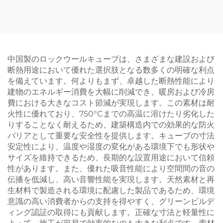
石綿建材断熱パネル用
中国製のロックウールキューブは、さまざまな建設および
断熱用途において優れた選択肢となる数多くの明確な利点
を備えています。何よりもまず、卓越した断熱性能により
建物のエネルギー消費を大幅に削減でき、暖房および冷房
費における大きなコスト節減が実現します。この素材は耐
火性に優れており、750°Cまでの高温に溶けたり劣化した
りすることなく耐えるため、建築構造内での効果的な防火
バリアとして重要な安全性を提供します。キューブの寸法
安定性により、温度や湿度の変化がある環境下でも形状や
サイズを維持できるため、長期的な設置用途において信頼
性があります。また、優れた吸音性能により空間間の音の
伝播を低減し、高い音響性能を実現します。天然素材と再
生材料で製造される環境に配慮した製品であるため、環境
意識の高い消費者からの支持を得やすく、グリーンビルデ
ィング認証の取得にも貢献します。正確な寸法と軽量性に