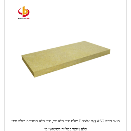
מוצר חדש Bosheng A60 שלט סיבי סלע ימי, סיבי סלע מבודדים, שלט סיבי
סלע מיוצר במלזיה לשימוש ימי