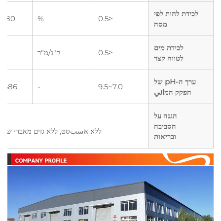
לכידת לחות לפי
5480
%
≤0.5
מסה
לכידת מים
≤0.5
ק"ג/מ"ר
לטווח קצר
ערך ה-pH של
19686
-
7.0~9.5
הפקק המائي
הגנה על
הסביבה
ללא אسبסט, ללא גזים מאבדי שכבת 
ובריאות