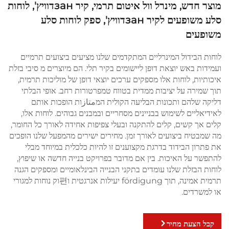
מוצר חדש, מינרל וול איטום תרמי, קיר занדוויץ', לוחות
סלע משופעים לקיר занדוויץ', ספק לוחות סלע
משופעים
לוחות הבידול המינרליים המתקדמים שלנו מציעים ביצועים תרמיים
ועמידות באש יוצאת דופן ליישומים בקיר תלי. הם מיוצרים מ סיבי בזלת
איכותיות, לוחות אלו מספקים ערכים יוצאי דופן של מוליכות תרמית,
תוך שמירה על יציבות ממדית בטווח טמפרטורות רחב. אופי הבלתי
דליקה שלהם ותכונות הבליעה הקולית המمتازות הופכות אותם
לאידיאליים לשימוש בבניינים מסחריים ובמבנים גבוהים. לוחות אלו,
קלים אך קשים, קלים להתקנה ובעלי צפיפות אחידה לאורך כל החומר,
מה שמבטיח ביצועים לאורך זמן. מחירים ישירים מהמפעל שלנו הופכים
את פתרון הבידוד בדרגת מקצוענים זו להיות כלכלית במיוחד מבלי
להתפשר על האיכות. בין אם מדובר בפרויקט בנייה חדשה או שיפוץ,
לוחות הבזלת שלנו עומדים בתקני הבנייה הבינלאומיים ומספקים הגנה
תרמית אמינה, תוך fördigung יעילות אנרגטית ו편וק נוחות למגורי
או למשרדים.
קבל הצעת מחיר