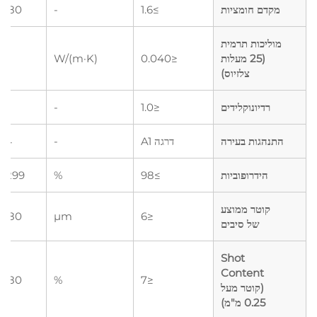
מקדם חומציות
≥1.6
-
5480
מוליכות תרמית
(25 מעלות
≤0.040
W/(m·K)
צלזיוס)
רדיונוקלידים
≤1.0
-
66
התנהגות בעירה
דרגה A1
-
24
הידרופוביות
≥98
%
10299
קוטר ממוצע
5480
μm
≤6
של סיבים
Shot
Content
5480
%
≤7
(קוטר מעל
0.25 מ"מ)