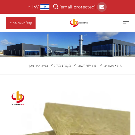
IW
[email protected]
קבל הצעת מחיר
>
>
>
בית>
מוצרים
תרחישי יישום
בקשת בנייה
בניית קיר מסך