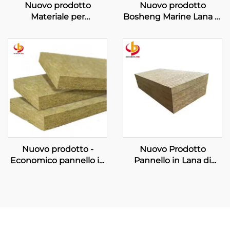
Nuovo prodotto
Nuovo prodotto
Materiale per
Bosheng Marine Lana di
conservazione termica
Roccia Coperta
e insonorizzazione Lana
Isolamento Pavimento
di roccia per isolamento
Lana di Roccia
termico Marina Lana di
Insonorizzante e
roccia a pannello per
Antincendio Rotolo di
navi
Lana di Basalto
Nuovo prodotto -
Nuovo Prodotto
Economico pannello in
Pannello in Lana di
lana minerale per
Roccia per Isolamento
isolamento termico,
Acustico
pannello in lana di
Parete/Isolamento
roccia per facciate
Acustico/Pannello in
continue, fornitore di
Lana di Roccia Senza
pannelli in lana di roccia
Formaldeide per Edilizia