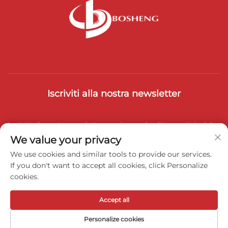
Iscriviti alla nostra newsletter
Iscriviti alla nostra newsletter per ricevere le ultime notizie del
We value your privacy
settore, aggiornamenti e approfondimenti dal nostro team.
We use cookies and similar tools to provide our services.
If you don't want to accept all cookies, click Personalize
cookies.
Iscriviti
Accept all
Copyright © 2025 Weihai Bosheng Advanced Materials Co., Ltd.
Personalize cookies
Tutti i diritti riservati -
Informativa sulla Privacy