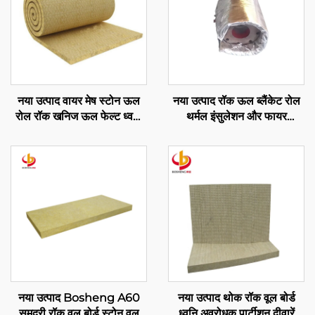
नया उत्पाद वायर मेष स्टोन ऊल
नया उत्पाद रॉक ऊल ब्लैंकेट रोल
रोल रॉक खनिज ऊल फेल्ट ध्वनि
थर्मल इंसुलेशन और फायर
अवशोषण रॉक खनिज ऊल ब्लैंकेट
प्रोटेक्शन के लिए, औद्योगिक
लचीला इंसुलेशन कवर
नया उत्पाद Bosheng A60
नया उत्पाद थोक रॉक वूल बोर्ड
समुद्री रॉक वूल बोर्ड स्टोन वूल
ध्वनि अवरोधक पार्टीशन दीवारें