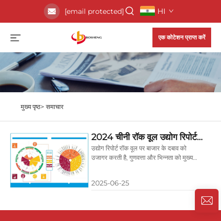
HI
[email protected]
एक कोटेशन प्राप्त करें
मुख्य पृष्ठ>
समाचार
2024 चीनी रॉक वूल उद्योग रिपोर्ट
जारी: चुनौतियों और अवसरों का सह-
उद्योग रिपोर्ट रॉक वूल पर बाजार के दबाव को
उजागर करती है, गुणवत्ता और भिन्नता को मुख्य
अस्तित्व, बोशेंग समूह गुणवत्ता और
समाधान के रूप में प्रदर्शित करती है। बोशेंग
नवाचार के साथ आगे बढ़ रहा है
विश्वसनीय नवाचार के प्रति प्रतिबद्ध है। लेखक:
2025-06-25
बोशेंग · प्रकाशन तिथि: 2025-06-25 प्राधिकरण
प्राप्त 2024 चीनी थर्मल इंसुलेशन सामग्री...