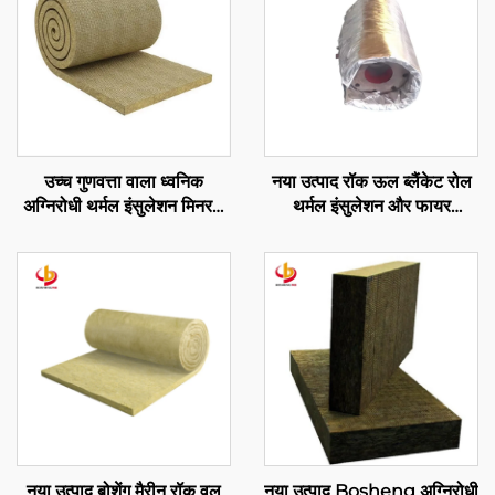
उच्च गुणवत्ता वाला ध्वनिक
नया उत्पाद रॉक ऊल ब्लैंकेट रोल
अग्निरोधी थर्मल इंसुलेशन मिनरल
थर्मल इंसुलेशन और फायर
ऊल मैट वायर मेष के साथ
प्रोटेक्शन के लिए, औद्योगिक
120kg/m3 रॉक वूल ब्लैंकेट
लचीला इंसुलेशन कवर
नया उत्पाद बोशेंग मैरीन रॉक वूल
नया उत्पाद Bosheng अग्निरोधी