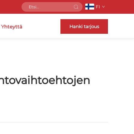
FI
Hanki tarjous
 Yhteyttä
Vaahtovaihtoehtojen