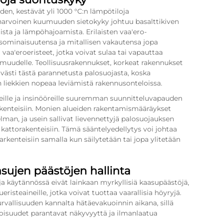
den, kestävät yli 1000 °C:n lämpötiloja
arvoinen kuumuuden sietokyky johtuu basalttikiven
ta ja lämpöhajoamista. Erilaisten vaa'ero-
stysominaisuutensa ja mitallisen vakautensa jopa
 vaa'eroeristeet, jotka voivat sulaa tai vapauttaa
umuudelle. Teollisuusrakennukset, korkeat rakennukset
ävästi tästä parannetusta palosuojasta, koska
n liekkien nopeaa leviämistä rakennusonteloissa.
deille ja insinööreille suuremman suunnitteluvapauden
rakenteisiin. Monien alueiden rakentamismääräykset
man, ja usein sallivat lievennettyjä palosuojauksen
ja kattorakenteisiin. Tämä sääntelyedellytys voi johtaa
rkenteisiin samalla kun säilytetään tai jopa ylitetään
asujen päästöjen hallinta
 ja käytännössä eivät lainkaan myrkyllisiä kaasupäästöjä,
risteaineille, jotka voivat tuottaa vaarallisia höyryjä.
vallisuuden kannalta hätäevakuoinnin aikana, sillä
oisuudet parantavat näkyvyyttä ja ilmanlaatua