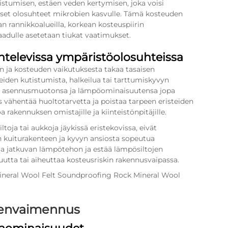
stumisen, estäen veden kertymisen, joka voisi
iset olosuhteet mikrobien kasvulle. Tämä kosteuden
aan rannikkoalueilla, korkean kosteuspiirin
 laadulle asetetaan tiukat vaatimukset.
ihtelevissa ympäristöolosuhteissa
en ja kosteuden vaikutuksesta takaa tasaisen
eiden kutistumista, halkeilua tai tarttumiskyvyn
yttää asennusmuotonsa ja lämpöominaisuutensa jopa
vähentää huoltotarvetta ja poistaa tarpeen eristeiden
a rakennuksen omistajille ja kiinteistönpitäjille.
toja tai aukkoja jäykissä eristekovissa, eivät
van kuiturakenteen ja kyvyn ansiosta sopeutua
aa jatkuvan lämpötehon ja estää lämpösiltojen
utta tai aiheuttaa kosteusriskin rakennusvaipassa.
änenvaimennus