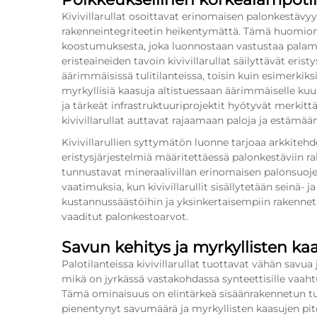
Kivivillarullat osoittavat erinomaisen palonkestävyy
rakenneintegriteetin heikentymättä. Tämä huomion
koostumuksesta, joka luonnostaan vastustaa palamis
eristeaineiden tavoin kivivillarullat säilyttävät eri
äärimmäisissä tulitilanteissa, toisin kuin esimerkiksi
myrkyllisiä kaasuja altistuessaan äärimmäiselle ku
ja tärkeät infrastruktuuriprojektit hyötyvät merkitt
kivivillarullat auttavat rajaamaan paloja ja estämää
Kivivillarullien syttymätön luonne tarjoaa arkkiteh
eristysjärjestelmiä määritettäessä palonkestäviin 
tunnustavat mineraalivillan erinomaisen palonsuojel
vaatimuksia, kun kivivillarullit sisällytetään seinä- 
kustannussäästöihin ja yksinkertaisempiin rakenneta
vaaditut palonkestoarvot.
Savun kehitys ja myrkyllisten ka
Palotilanteissa kivivillarullat tuottavat vähän savua
mikä on jyrkässä vastakohdassa synteettisille vaahtue
Tämä ominaisuus on elintärkeä sisäänrakennetun tur
pienentynyt savumäärä ja myrkyllisten kaasujen pit