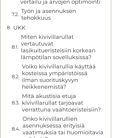
vertailu ja arvojen optimointi
Työn ja asennuksen
tehokkuus
UKK
Miten kivivillarullat
vertautuvat
lasikuitueristeisiin korkean
lämpötilan sovelluksissa?
Voiko kivivillarullia käyttää
kosteissa ympäristöissä
ilman suorituskyvyn
heikkenemistä?
Mitä akustisia etuja
kivivillarullat tarjoavat
verrattuna vaahtoeristeisiin?
Onko kivivillarullien
asennuksessa erityisiä
vaatimuksia tai huomioitavia