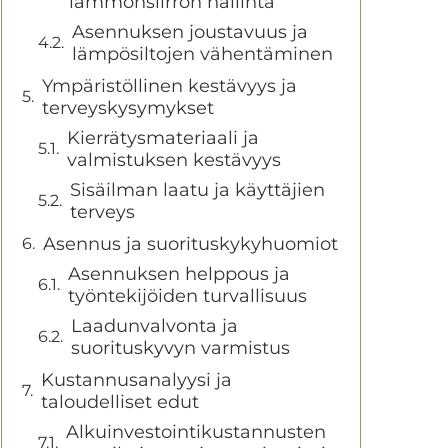
lämmönsiirron hallinta
Asennuksen joustavuus ja
lämpösiltojen vähentäminen
Ympäristöllinen kestävyys ja
terveyskysymykset
Kierrätysmateriaali ja
valmistuksen kestävyys
Sisäilman laatu ja käyttäjien
terveys
Asennus ja suorituskykyhuomiot
Asennuksen helppous ja
työntekijöiden turvallisuus
Laadunvalvonta ja
suorituskyvyn varmistus
Kustannusanalyysi ja
taloudelliset edut
Alkuinvestointikustannusten