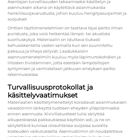
Asentajan turvallisuuden takaamiseksi käsittelyn ja
asennuksen aikana on käytettävä asianmukaista
henkilösuojavarustusta, johon kuuluu hengityssuojaimet ja
suojukset
Onttien täyttömenetelmien on taattava täysi peitto ilman
puristusta, joka voisi heikentää lämpö- tai akustista
suorituskykyä. Materiaalin on istuttava tiukasti
kehusrakenteita vasten samalla kun sen suunniteltu
paksuus ja tiheys säilyvät. Laadukkaisiin
asennusmenetelmiin kuuluu myös läpimurtokohdien ja
liitosten tiivistäminen, jotta estetään lämpösiltojen
syntymisen ja varmistetaan jatkuvan eristyksen peitto
rakennusosissa
Turvallisuusprotokollat ja
käsittelyvaatimukset
Materiaalien käsittelymenettelyt korostavat asianmukaisen
varastoinnin tärkeyttä tuotteen eheyden ylläpitämiseksi
ennen asennusta. Kivivillatuotteet tulisi säilyttää
alkuperäisessä pakkauksessa käyttöön asti, ja ne on
säilytettävä kuivissa olosuhteissa suojassa suoralta
kosteuden vaikutukselta. Asennustiimin on noudatettava