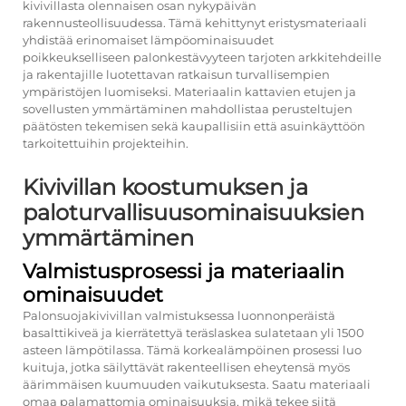
kivivillasta olennaisen osan nykypäivän
rakennusteollisuudessa. Tämä kehittynyt eristysmateriaali
yhdistää erinomaiset lämpöominaisuudet
poikkeukselliseen palonkestävyyteen tarjoten arkkitehdeille
ja rakentajille luotettavan ratkaisun turvallisempien
ympäristöjen luomiseksi. Materiaalin kattavien etujen ja
sovellusten ymmärtäminen mahdollistaa perusteltujen
päätösten tekemisen sekä kaupallisiin että asuinkäyttöön
tarkoitettuihin projekteihin.
Kivivillan koostumuksen ja
paloturvallisuusominaisuuksien
ymmärtäminen
Valmistusprosessi ja materiaalin
ominaisuudet
Palonsuojakivivillan valmistuksessa luonnonperäistä
basalttikiveä ja kierrätettyä teräslaskea sulatetaan yli 1500
asteen lämpötilassa. Tämä korkealämpöinen prosessi luo
kuituja, jotka säilyttävät rakenteellisen eheytensä myös
äärimmäisen kuumuuden vaikutuksesta. Saatu materiaali
omaa palamattomia ominaisuuksia, mikä tekee siitä