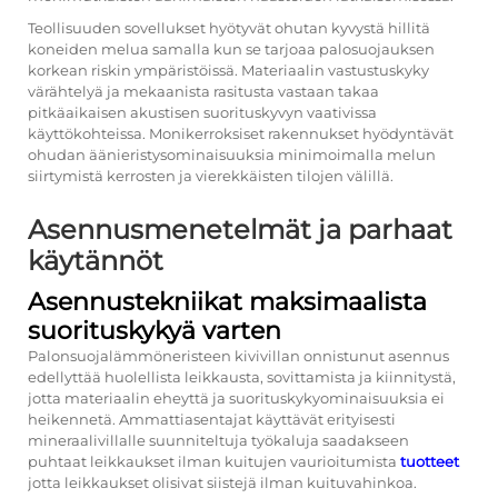
Teollisuuden sovellukset hyötyvät ohutan kyvystä hillitä
koneiden melua samalla kun se tarjoaa palosuojauksen
korkean riskin ympäristöissä. Materiaalin vastustuskyky
värähtelyä ja mekaanista rasitusta vastaan takaa
pitkäaikaisen akustisen suorituskyvyn vaativissa
käyttökohteissa. Monikerroksiset rakennukset hyödyntävät
ohudan äänieristysominaisuuksia minimoimalla melun
siirtymistä kerrosten ja vierekkäisten tilojen välillä.
Asennusmenetelmät ja parhaat
käytännöt
Asennustekniikat maksimaalista
suorituskykyä varten
Palonsuojalämmöneristeen kivivillan onnistunut asennus
edellyttää huolellista leikkausta, sovittamista ja kiinnitystä,
jotta materiaalin eheyttä ja suorituskykyominaisuuksia ei
heikennetä. Ammattiasentajat käyttävät erityisesti
mineraalivillalle suunniteltuja työkaluja saadakseen
puhtaat leikkaukset ilman kuitujen vaurioitumista
tuotteet
jotta leikkaukset olisivat siistejä ilman kuituvahinkoa.