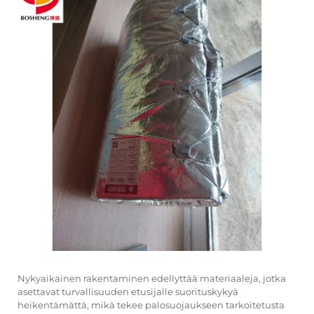
Nykyaikainen rakentaminen edellyttää materiaaleja, jotka
asettavat turvallisuuden etusijalle suorituskykyä
heikentämättä, mikä tekee palosuojaukseen tarkoitetusta