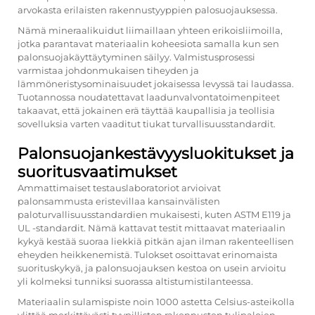
arvokasta erilaisten rakennustyyppien palosuojauksessa.
Nämä mineraalikuidut liimaillaan yhteen erikoisliimoilla,
jotka parantavat materiaalin koheesiota samalla kun sen
palonsuojakäyttäytyminen säilyy. Valmistusprosessi
varmistaa johdonmukaisen tiheyden ja
lämmöneristysominaisuudet jokaisessa levyssä tai laudassa.
Tuotannossa noudatettavat laadunvalvontatoimenpiteet
takaavat, että jokainen erä täyttää kaupallisia ja teollisia
sovelluksia varten vaaditut tiukat turvallisuusstandardit.
Palonsuojankestävyysluokitukset ja
suoritusvaatimukset
Ammattimaiset testauslaboratoriot arvioivat
palonsammusta eristevillaa kansainvälisten
paloturvallisuusstandardien mukaisesti, kuten ASTM E119 ja
UL -standardit. Nämä kattavat testit mittaavat materiaalin
kykyä kestää suoraa liekkiä pitkän ajan ilman rakenteellisen
eheyden heikkenemistä. Tulokset osoittavat erinomaista
suorituskykyä, ja palonsuojauksen kestoa on usein arvioitu
yli kolmeksi tunniksi suorassa altistumistilanteessa.
Materiaalin sulamispiste noin 1000 astetta Celsius-asteikolla