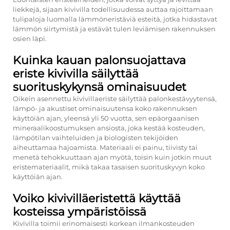
liekkejä, sijaan kivivilla todellisuudessa auttaa rajoittamaan
tulipaloja luomalla lämmöneristäviä esteitä, jotka hidastavat
lämmön siirtymistä ja estävät tulen leviämisen rakennuksen
osien läpi.
Kuinka kauan palonsuojattava
eriste kivivilla säilyttää
suorituskykynsä ominaisuudet
Oikein asennettu kivivillaeriste säilyttää palonkestävyytensä,
lämpö- ja akustiset ominaisuutensa koko rakennuksen
käyttöiän ajan, yleensä yli 50 vuotta, sen epäorgaanisen
mineraalikoostumuksen ansiosta, joka kestää kosteuden,
lämpötilan vaihteluiden ja biologisten tekijöiden
aiheuttamaa hajoamista. Materiaali ei painu, tiivisty tai
menetä tehokkuuttaan ajan myötä, toisin kuin jotkin muut
eristemateriaalit, mikä takaa tasaisen suorituskyvyn koko
käyttöiän ajan.
Voiko kivivilläeristettä käyttää
kosteissa ympäristöissä
Kivivilla toimii erinomaisesti korkean ilmankosteuden