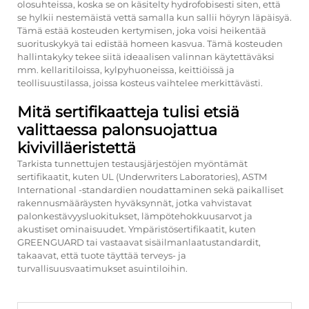
olosuhteissa, koska se on käsitelty hydrofobisesti siten, että
se hylkii nestemäistä vettä samalla kun sallii höyryn läpäisyä.
Tämä estää kosteuden kertymisen, joka voisi heikentää
suorituskykyä tai edistää homeen kasvua. Tämä kosteuden
hallintakyky tekee siitä ideaalisen valinnan käytettäväksi
mm. kellaritiloissa, kylpyhuoneissa, keittiöissä ja
teollisuustilassa, joissa kosteus vaihtelee merkittävästi.
Mitä sertifikaatteja tulisi etsiä
valittaessa palonsuojattua
kivivilläeristettä
Tarkista tunnettujen testausjärjestöjen myöntämät
sertifikaatit, kuten UL (Underwriters Laboratories), ASTM
International -standardien noudattaminen sekä paikalliset
rakennusmääräysten hyväksynnät, jotka vahvistavat
palonkestävyysluokitukset, lämpötehokkuusarvot ja
akustiset ominaisuudet. Ympäristösertifikaatit, kuten
GREENGUARD tai vastaavat sisäilmanlaatustandardit,
takaavat, että tuote täyttää terveys- ja
turvallisuusvaatimukset asuintiloihin.