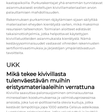
kaatopaikoilla. Purkurakentajat yhä enemmän tunnistavat
asianmukaisesti eroteltujen kivivillamateriaalien arvon
palauttamisen mahdollisuuden.
Rakennuksen purkaminen räjäytämisen sijaan säilyttää
materiaalien eheyden kierrätystä varten, mikä maksimoi
resurssien talteenoton. Toimialan aloitteet edistävät
takaisinottiohjelmia, jotka helpottavat käytettyjen
kivivillatuotteiden asianmukaista kierrätystä. Nämä
kestävyysominaisuudet vastaavat vihreiden rakennusten
sertifiointivaatimuksia ja järjestöjen ympäristövastuun
tavoitteita.
UKK
Mikä tekee kivivillasta
tulenväestävän muihin
eristysmateriaaleihin verrattuna
Kivivilla saavuttaa palonsuojominen ominaisuutensa
mineraalisen koostumuksensa ja valmistusprosessinsa
ansiosta, joka luo ei-polttoaineita olevia kuituja, jotka
kestävät lämpötiloja jopa 1000 astetta Celsius-asteikossa.
Luontaisten eristeaineiden, jotka voivat syttyä ja levittää