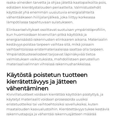
raaka-aineiden tarvetta ja ohjaa jätettä kaatopaikoilta pois,
edistäen kierrätystalouden periaatteita. Valmistustehdit
käyttävät yhä enemmän uusiutuvia energialähteitä
vähentääkseen hiilijalanjälkeä, joka liittyy korkeassa
lämpötilassa tapahtuvaan sulatukseen.
Elinkaariselvitykset osoittavat suotuisan ympäristöprofiilin,
kun huomioidaan kivenvillan pitkä käyttöikä ja
energiansäästö rakennusten elinkaaren aikana. Materiaalin
kestävyys poistaa tarpeen vaihtaa sitä, mikä joissain
vaihtoehtoisissa eristemateriaaleissa saattaa olla tarpeen.
Ympäristötuoteselosteet tarjoavat läpinäkyvää tietoa
valmistuksen vaikutuksista, mahdollistaen perustellun
materiaalivalinnan vihreissä rakennushankkeissa.
Käytöstä poistetun tuotteen
kierrätettävyys ja jätteen
vähentäminen
Kivivillatuotteet voidaan kierrättää käyttöiän päätyttyä, ja
käytetyt materiaalit voidaan prosessoida uusiksi
eristetuotteiksi tai vaihtoehtoisiksi sovelluksiksi, kuten
maatalouden kasvualustoihin. Kierrätettävyys tukee kestäviä
rakennustapoja ja vähentää rakennusjätteen määrää