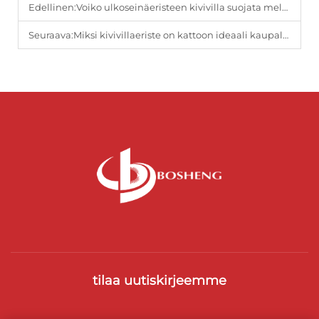
Edellinen:
Voiko ulkoseinäeristeen kivivilla suojata melusasteilta?
Seuraava:
Miksi kivivillaeriste on kattoon ideaali kaupallisissa rakennuksissa?
tilaa uutiskirjeemme