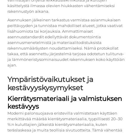
valmistajan ohjeita leikkaustekniikoista ja kuitujen
käsittelystä ilmassa olevien hiukkasten vähentämiseksi
rakennustyön aikana.
Asennuksen jälkeinen tarkastus varmistaa asianmukaisen
peittävyyden ja tunnistaa mahdolliset alueet, jotka vaativat
lisähuomiota tai korjauksia. Ammattimaiset
asennusstandardit edellyttävät dokumentointia
asennusmenetelmistä ja materiaalitodistuksista
rakennusmääräysten noudattamiseksi. Nämä protokollat
takaa, että asennettu järjestelmä tarjoaa odotetun tuliturva-
ja lämmöneristysominaisuudet rakennuksen koko käyttöiän
ajan.
Ympäristövaikutukset ja
kestävyyskysymykset
Kierrätysmateriaali ja valmistuksen
kestävyys
Moderni palonsuojaava eristevilla valmistetaan käyttäen
merkittävää määrää kierrätysmateriaalia, tyypillisesti 20–30
%:n kuluttajien jälkeistä kierrätysmateriaalia, kuten
teräslaskeaa ja muita teollisia sivutuotteita. Tämä vähentää