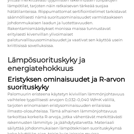
ylittää merkittävästi tyypillisten rakennusten tulipalojen
lämpötilat, tarjoten näin ratkaisevan tärkeää suojaa
hätätilanteissa. Riippumattomat sertifiointielimet tarkistavat
säännöllisesti nämä suoritusominaisuudet varmistaakseen
johdonmukaisen laadun ja luotettavuuden.
Rakentamismääräykset monissa maissa tunnustavat
erityisesti kivenvillan ylivoimaiset
paloturvallisuusominaisuudet ja vaativat sen käyttöä usein
kriittisissä sovelluksissa.
Lämpösuorituskyky ja
energiatehokkuus
Eristyksen ominaisuudet ja R-arvon
suorituskyky
Palomuurin eristeena käytetyn kivivillan lämmönjohtavuus
vaihtelee tyypillisesti arvojen 0,032–0,040 W/mK välillä,
tarjoten erinomaisen eristysominaisuuden erilaisissa
ilmasto-olosuhteissa. Tämä alhainen lämmönjohtavuus
tarkoittaa korkeita R-arvoja, jotka vähentävät merkittävästi
rakennusten lämmitys- ja jäähdytystarvetta. Materiaali
säilyttää johdonmukaisen lämpöteknisen suorituskykynsä
koko käyttöiän ajan, toisin kuin joissain muissa