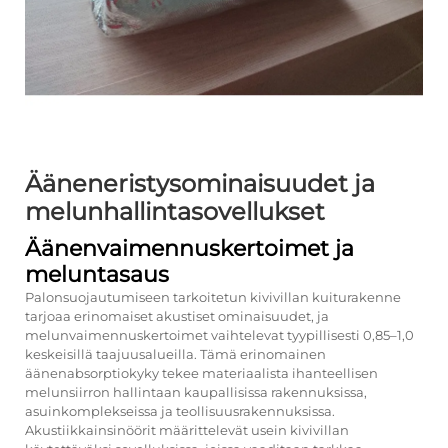
Ääneneristysominaisuudet ja
melunhallintasovellukset
Äänenvaimennuskertoimet ja
meluntasaus
Palonsuojautumiseen tarkoitetun kivivillan kuiturakenne
tarjoaa erinomaiset akustiset ominaisuudet, ja
melunvaimennuskertoimet vaihtelevat tyypillisesti 0,85–1,0
keskeisillä taajuusalueilla. Tämä erinomainen
äänenabsorptiokyky tekee materiaalista ihanteellisen
melunsiirron hallintaan kaupallisissa rakennuksissa,
asuinkomplekseissa ja teollisuusrakennuksissa.
Akustiikkainsinöörit määrittelevät usein kivivillan