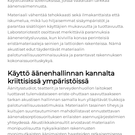
käytettäväksi sovelluksissa, joissa vaaditaan tarkkaa
äänenvaimennusta.
Materiaali vähentää tehokkaasti sekä ilmakanttaista että
iskumelua, mikä luo hiljaisemmat sisäympäristöt ja
parantaa sisätilojen käyttäjien mukavuutta ja tuottavuutta.
Laboratoriotestit osoittavat merkittäviä parannuksia
ääneneristysluvussa, kun kivivilla korvaa perinteisiä
eristämateriaaleja seinien ja lattioiden rakenteissa. Nämä
akustiset edut täydentävät materiaalin
paloturvallisuusominaisuuksia ja parantavat rakennuksen
kokonaissuorituskykyä.
Käyttö äänenhallinnan kannalta
kriittisissä ympäristöissä
Äänitysstudiot, teatterit ja terveydenhuollon laitokset
luottavat tulenvästaiseen eriste-ohuttaan saavuttaakseen
tarkan akustisen hallinnan samalla kun ylläpitävät tiukkoja
paloturvallisuusvaatimuksia. Materiaalin tasainen tiheys ja
kuitujen suuntautuminen mahdollistavat ennustettavan
äänenabsorptiosuorituksen erilaisten asennusjärjestelmien
yhteydessä. Akustiikkakonsultit arvostavat materiaalin
monipuolisuutta nykyaikaisten rakennusten
monimutkaisten äänimaisten haasteiden ratkaisemisessa.