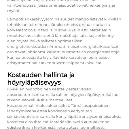
vaihtoehdoissa, joissa ominaisuudet voivat heikentyä ajan
myötä.
Lämpötilankestävyysominaisuudet mahdollistavat kivivillan
tehokkaan toiminnan ääriolosuhteissa, napaseuduista
korkealämpöisiin teollisiin sovelluksiin asti. Materiaalin
muottivakaus takaa, että lämpösiltoja tai rakoja ei kehity
ajan myötä, mikä säilyttää optimaalisen
energiatehokkuuden. Ammattimaiset energiatarkastukset
osoittavat johdonmukaisesti huomattavia energiansäästöjä,
kun
palonsuojattu kivivillaeriste
korvataan perinteiset
eristysmateriaalit rakennuksen vaipparatkaisuissa.
Kosteuden hallinta ja
höyryläpäisevyys
Kivivillan hydrofobinen käsittely estää veden
absorboitumisen samalla sallien höyryjen läpäisy, mikä luo
rakennussovelluksille ihanteelliset
kosteudenhallintakarakteristikat. Tämä tasapainoinen
lähestymistapa estää kondenssin kertymisen
seinärakenteisiin samalla kun ylläpitää eristysominaisuuksia
kosteissa olosuhteissa. Materiaalin avoin kuiturakenne
edistaa ilman kiertämistä, joka auttaa luonnollisesti