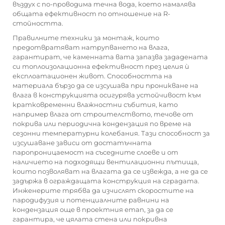
въздух с по-проводима течна вода, което намалява
общата ефективност по отношение на R-
стойността.
Правилните техники за монтаж, които
предотвратяват натрупването на влага,
гарантират, че каменната вата запазва зададената
си топлоизолационна ефективност през целия ѝ
експлоатационен живот. Способността на
материала бързо да се изсушава при проникване на
влага в конструкцията осигурява устойчивост към
кратковременни влажностни събития, като
например влага от строителството, течове от
покрива или периодична кондензация по време на
сезонни температурни колебания. Тази способност за
изсушаване зависи от достатъчната
паропроницаемост на съседните слоеве и от
наличието на подходящи вентилационни пътища,
които позволяват на влагата да се извежда, а не да се
задържа в ограждащата конструкция на сградата.
Инженерите трябва да изчислят скоростите на
пародифузия и потенциалните равнини на
кондензация още в проектния етап, за да се
гарантира, че цялата стена или покривна