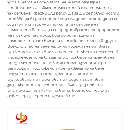
здравината на основата, нейната размерна
стабилност и съвместимостта ѝ с системите за
закрепване. Крехки или разрушаващи се повърхности
трябва да бъдат поправени или запечатани, за да се
осигурят стабилни точки за закрепване на
каменната вата и да се предотврати генерирането
на прах или частици, които биха могли да
компрометират вътрешното качество на въздуха.
Всеки случай на вече налично увреждане от влага,
изцветяване или биологичен растеж сочи неуспехи в
управлението на влагата и изисква отстраняване
преди монтажа на новата топлоизолация. При
ретрофит приложения премахването на вече
нефункциониращата изолация и напълно
изсушаването на основата предотвратяват
задържането на остатъчна влага зад новата
инсталация от каменна вата, което би могло да
доведе до ускорено разрушаване.