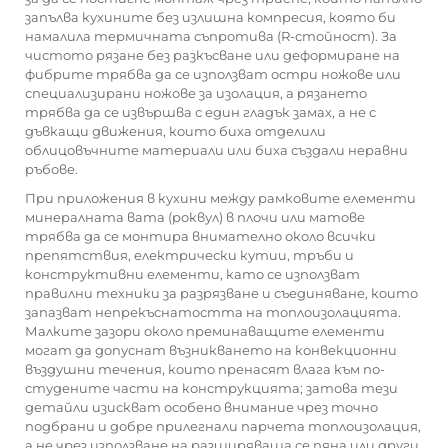
запълва кухините без излишна компресия, която би
намалила термичната съпротива (R-стойност). За
чистото рязане без разкъсване или деформиране на
фибрите трябва да се използват остри ножове или
специализирани ножове за изолация, а рязането
трябва да се извършва с един гладък замах, а не с
дъвкащи движения, които биха отделили
облицовъчните материали или биха създали неравни
ръбове.
При приложения в кухини между рамковите елементи
минералната вата (роквул) в плочи или матове
трябва да се монтира внимателно около всички
препятствия, електрически кутии, тръби и
конструктивни елементи, като се използват
правилни техники за разрязване и съединяване, които
запазват непрекъснатостта на топлоизолацията.
Малките зазори около преминаващите елементи
могат да допуснат възникването на конвекционни
въздушни течения, които пренасят влага към по-
студените части на конструкцията; затова тези
детайли изискват особено внимание чрез точно
подбрани и добре прилегнали парчета топлоизолация,
а не чрез използване на разширяваща се пяна или други