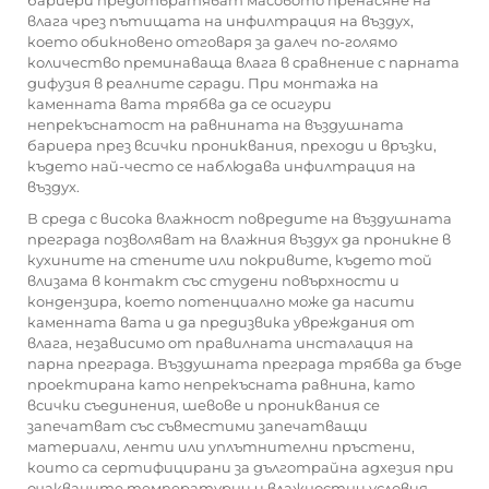
бариери предотвратяват масовото пренасяне на
влага чрез пътищата на инфилтрация на въздух,
което обикновено отговаря за далеч по-голямо
количество преминаваща влага в сравнение с парната
дифузия в реалните сгради. При монтажа на
каменната вата трябва да се осигури
непрекъснатост на равнината на въздушната
бариера през всички прониквания, преходи и връзки,
където най-често се наблюдава инфилтрация на
въздух.
В среда с висока влажност повредите на въздушната
преграда позволяват на влажния въздух да проникне в
кухините на стените или покривите, където той
влизама в контакт със студени повърхности и
кондензира, което потенциално може да насити
каменната вата и да предизвика увреждания от
влага, независимо от правилната инсталация на
парна преграда. Въздушната преграда трябва да бъде
проектирана като непрекъсната равнина, като
всички съединения, шевове и прониквания се
запечатват със съвместими запечатващи
материали, ленти или уплътнителни пръстени,
които са сертифицирани за дълготрайна адхезия при
очакваните температурни и влажностни условия.