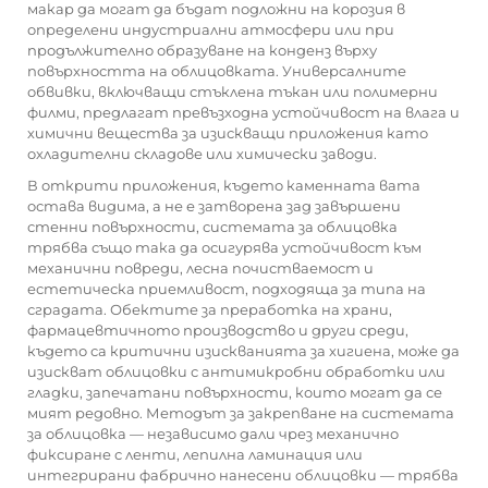
макар да могат да бъдат подложни на корозия в
определени индустриални атмосфери или при
продължително образуване на конденз върху
повърхността на облицовката. Универсалните
обвивки, включващи стъклена тъкан или полимерни
филми, предлагат превъзходна устойчивост на влага и
химични вещества за изискващи приложения като
охладителни складове или химически заводи.
В открити приложения, където каменната вата
остава видима, а не е затворена зад завършени
стенни повърхности, системата за облицовка
трябва също така да осигурява устойчивост към
механични повреди, лесна почистваемост и
естетическа приемливост, подходяща за типа на
сградата. Обектите за преработка на храни,
фармацевтичното производство и други среди,
където са критични изискванията за хигиена, може да
изискват облицовки с антимикробни обработки или
гладки, запечатани повърхности, които могат да се
мият редовно. Методът за закрепване на системата
за облицовка — независимо дали чрез механично
фиксиране с ленти, лепилна ламинация или
интегрирани фабрично нанесени облицовки — трябва