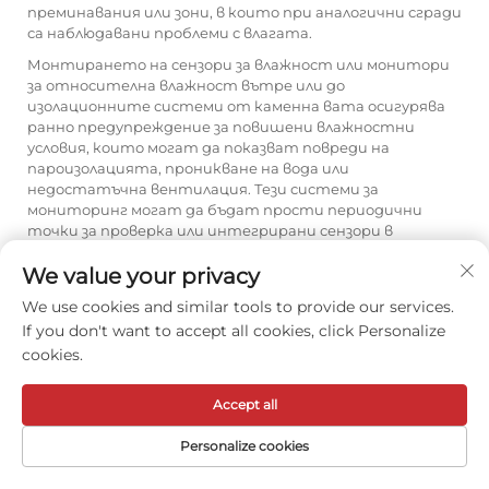
преминавания или зони, в които при аналогични сгради
са наблюдавани проблеми с влагата.
Монтирането на сензори за влажност или монитори
за относителна влажност вътре или до
изолационните системи от каменна вата осигурява
ранно предупреждение за повишени влажностни
условия, които могат да показват повреди на
пароизолацията, проникване на вода или
недостатъчна вентилация. Тези системи за
мониторинг могат да бъдат прости периодични
точки за проверка или интегрирани сензори в
системата за автоматизация на сградата с
We value your privacy
непрекъснато регистриране на данни и възможности
за генериране на аларми. Документирането на
We use cookies and similar tools to provide our services.
базовите условия по време на първоначалната
If you don't want to accept all cookies, click Personalize
инсталация създава референтни данни за сравнение
cookies.
по време на последващи инспекции, което помага да се
различават нормалните сезонни вариации от
прогресивни тенденции на деградация, изискващи
Accept all
коригиращи мерки.
Personalize cookies
Достъпност за поддръжка и