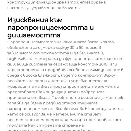
конструкция функционира като интегрирана
система за управление на влагата.
Изисквания към
паропроницаемостта и
дишаемостта
Паропроницаемостта на каменната вата, която
обикновено се измерва между 30 и 50 перми в
зависимост от плътността и дебелината ѝ,
позволява на материала да функционира като част от
дишайща система за ограждаща конструкция. Тази
характеристика придобива особено голямо значение в
среда с висока влажност, където контролът върху
посоката на парния натиск и управлението на
миграцията на влага през строителните елементи
предотвратява кондензацията и повредите,
причинени от влага. Проектното решение за монтаж
трябва да взема предвид относителната
паропроницаемост на всички слоеве в конструкцията,
като се осигурява, че материалите стават
постепенно по-паропроницаеми при преминаване от
топлата към студената страна на
топлоизолацията, за да се предотврати