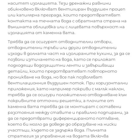
наситят изолацията. Тези дренажни равнини
обикновено включват вентилиран въздушен процеп
или капилярна преграда, които предотвратяват
контакта на течната вода с обратната страна на
външната облицовка или с лицевата повърхност на
изолацията от каменна вата.
Трябва да се осигурят отводнителни отвори,
отводнителни тръби или други отводнителни
изходи в долната част на изолираните кухини, за да се
позволи изтичането на вода, като се приложат
подходящи водозащитни ленти и завършващи
детайли, които предотвратяват повторното
проникване на вода, но все пак позволяват
вентилационния въздушен поток. При хоризонтални
приложения, като например покриви с малък наклон,
трябва да се осигури положително отводняване към
покривните отточни решетки, а плочите от
каменна вата трябва да се монтират с оставени
разстояния между ставите и правилно подпирани, за
да се предотврати диференцираното потъване,
което би могло да доведе до образуване на ниски
участъци, където се задържа вода. Пълната
стратегия за управление на водата включва