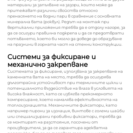
материали за запълване на зазори, които може да
притежават различни свойства относно
пренасянето на водни пари в сравнение с основната
минерална вата (роквул). Редът на монтаж при
вертикални приложения трябва да е отдолу нагоре, за
да се осигури правилна подкрепа и да се предотврати
потъването, което би могло да доведе до образуване
на празнини в горната част на стенни конструкции.
Системи за фиксиране и
механично закрепване
Системата за фиксиране, използвана за закрепване на
каменната вата на място, трябва да осигурява
дълготрайна устойчивост при термичните цикли и
потенциалното въздействие на влага в условията на
висока влажност, като се избягва прекомерното
компресиране, което намалява ефективността на
топлоизолацията. Механичните фиксатори, като
например пирони за изолация, винтове с големи шайби
или специализирани пробивни фиксатори, трябва да
се монтират на разстояния, посочени от
производителя, за да се гарантира адекватна