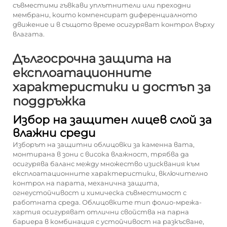
съвместими гъвкави уплътнители или преходни
мембрани, които компенсират диференциалното
движение и в същото време осигуряват контрол върху
влагата.
Дългосрочна защита на
експлоатационните
характеристики и достъп за
поддръжка
Избор на защитен лицев слой за
влажни среди
Изборът на защитни облицовки за каменна вата,
монтирана в зони с висока влажност, трябва да
осигурява баланс между множество изисквания към
експлоатационните характеристики, включително
контрол на парата, механична защита,
огнеустойчивост и химическа съвместимост с
работната среда. Облицовките тип фолио-мрежа-
хартия осигуряват отлични свойства на парна
бариера в комбинация с устойчивост на разкъсване,