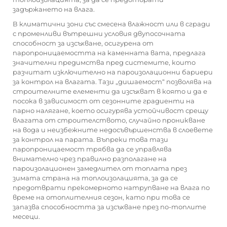
задържането на влага.
В климатични зони със смесена влажност или в сгради
с променливи вътрешни условия двупосочната
способност за изсъхване, осигурена от
паропроницаемостта на каменната вата, предлага
значителни предимства пред системите, които
разчитат изключително на пароизолационни бариери
за контрол на влагата. Тази „дишаемост“ позволява на
строителните елементи да изсъхват в която и да е
посока в зависимост от сезонните градиенти на
парно налягане, което осигурява устойчивост срещу
влагата от строителството, случайно проникване
на вода и неизбежните недосъвършенства в слоевете
за контрол на парата. Въпреки това тази
паропроницаемост трябва да се управлява
внимателно чрез правилно разполагане на
пароизолационен замедлител от топлата през
зимата страна на топлоизолацията, за да се
предотврати прекомерното натрупване на влага по
време на отоплителния сезон, като при това се
запазва способността за изсъхване през по-топлите
месеци.