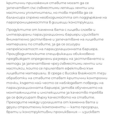
критични приложения ставите могат да се
запечатват със съвместими лепящи ленти или
мастични уплътнители, но това трябва да се
балансира спрямо необходимостта от поддържане на
паропроницаемостта в дишещи конструкции.
Продуктите от каменна вата с лицеви слоеве и
интегрирани параизолационни бариери изискват
внимателно застъпване и запечатване на лицевите
материали по ставите, за да се осигури
непрекъснатост на параизолационната бариера.
Производителските спецификации обикновено
предвиждат определени размери на застъпването и
методи за запечатване чрез съвместими ленти или
мастикси, които се прилепват ефективно към
лицевите материали. В среда с висока влажност тези
обработки на ставите стават критични контролни
точки, където най-често се наблюдават повреди на
параизолационната бариера; затова обучението на
монтажниците и инспекциите за качество трябва
да се фокусират върху качеството на ставите.
Преходите между изолацията от каменна вата и
други строителни компоненти — като прозорци,
врати и конструктивни прониквания — изискват