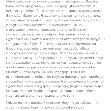
Инсталиране
rock wool
изолацията в среди с висока
влажност предлага уникални предизвикателства,
които изискват внимателно планиране и изпълнение.
Въздействието на влага може значително да намали
топлинната ефективност, структурната цялост и
продължителността на експлоатация на
изолационните материали, ако не се вземат
подходящи предпазни мерки. Каменната вата,
известна още като минерална вата, предлага вродени
предимства в условия, склонни към натрупване на
влага, поради нейните ненаситни свойства и
пропускливост за водни пари; все пак успешната ѝ
инсталация изисква разбиране на взаимодействието
между характеристиките на материала, условията
на околната среда и методологията на монтажа.
Обекти като промишлени предприятия по
крайбрежието, покрити плувни басейни, центрове за
преработка на храни и сгради в тропически климати
изискват специализирани подходи, за да се гарантира
оптималното функциониране на каменната вата
през целия ѝ експлоатационен живот.
Областите с висока влажност водят до повишени
нива на влага, която може да проникне през