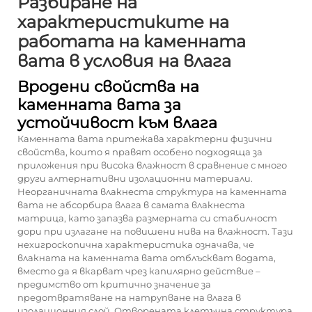
Разбиране на
характеристиките на
работата на каменната
вата в условия на влага
Вродени свойства на
каменната вата за
устойчивост към влага
Каменната вата притежава характерни физични
свойства, които я правят особено подходяща за
приложения при висока влажност в сравнение с много
други алтернативни изолационни материали.
Неорганичната влакнеста структура на каменната
вата не абсорбира влага в самата влакнеста
матрица, като запазва размерната си стабилност
дори при излагане на повишени нива на влажност. Тази
нехигроскопична характеристика означава, че
влакната на каменната вата отблъскват водата,
вместо да я вкарват чрез капилярно действие –
предимство от критично значение за
предотвратяване на натрупване на влага в
изолационния слой. Отворената клетъчна структура