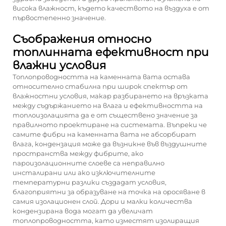
висока влажност, където качеството на въздуха е от
първостепенно значение.
Съображения относно
топлинната ефективност при
влажни условия
Топлопроводността на каменната вата остава
относително стабилна при широк спектър от
влажностни условия, макар разбирането на връзката
между съдържанието на влага и ефективността на
топлоизолацията да е от съществено значение за
правилното проектиране на системата. Въпреки че
самите фибри на каменната вата не абсорбират
влага, кондензация може да възникне във въздушните
пространства между фибрите, ако
пароизолационните слоеве са неправилно
инсталирани или ако изключителните
температурни разлики създадат условия,
благоприятни за образуване на точка на оросяване в
самия изолационен слой. Дори и малки количества
кондензирана вода могат да увеличат
топлопроводността, като изместят изолиращия