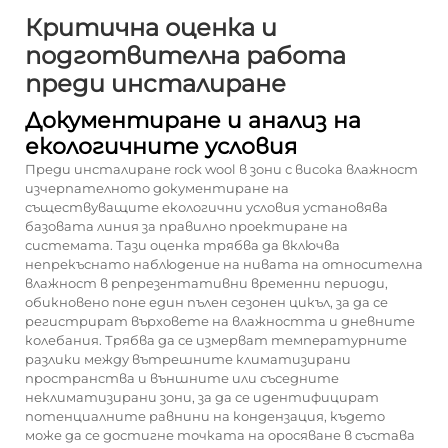
Критична оценка и
подготвителна работа
преди инсталиране
Документиране и анализ на
екологичните условия
Преди инсталиране
rock wool
в зони с висока влажност
изчерпателното документиране на
съществуващите екологични условия установява
базовата линия за правилно проектиране на
системата. Тази оценка трябва да включва
непрекъснато наблюдение на нивата на относителна
влажност в репрезентативни временни периоди,
обикновено поне един пълен сезонен цикъл, за да се
регистрират върховете на влажността и дневните
колебания. Трябва да се измерват температурните
разлики между вътрешните климатизирани
пространства и външните или съседните
неклиматизирани зони, за да се идентифицират
потенциалните равнини на кондензация, където
може да се достигне точката на оросяване в състава