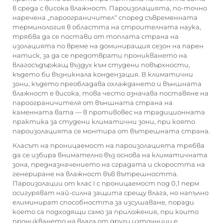
в среда с висока влажност. Пароизолацията, по-точно
наречена „пароограничител“ според съвременната
терминология в областта на строителната наука,
трябва да се постави от топлата страна на
изолацията по време на доминиращия сезон на парен
натиск, за да се предотврати проникването на
влагосъдържащ въздух към студени повърхности,
където би възникнала кондензация. В климатични
зони, където преобладава охлаждането и външната
влажност е висока, това често означава поставяне на
пароограничителя от външната страна на
каменната вата — в противовес на традиционната
практика за студени климатични зони, при която
пароизолацията се монтира от вътрешната страна.
Класът на проницаемост на пароизолацията трябва
да се избира внимателно въз основа на климатичната
зона, предназначението на сградата и скоростта на
генериране на влажност във вътрешността.
Пароизолации от клас I с проницаемост под 0,1 перм
осигуряват най-силна защита срещу влага, но напълно
елиминират способността за изсушаване, поради
което са подходящи само за приложения, при които
проникването на влага от други източници е