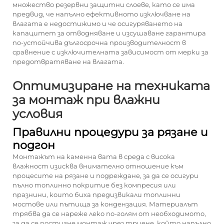
множество резервни защитни слоеве, като се има
предвид, че напълно ефективното изключване на
влагата е недостижимо и че осигуряването на
капацитет за отводняване и изсушаване гарантира
по-устойчива дългосрочна производителност в
сравнение с изключителната зависимост от мерки за
предотвратяване на влагата.
Оптимизиране на техниката
за монтаж при влажни
условия
Правилни процедури за рязане и
подгон
Монтажът на каменна вата в среда с висока
влажност изисква внимателно отношение към
процесите на рязане и подреждане, за да се осигури
пълно топлинно покритие без компресия или
празнини, които биха предизвикали топлинни
мостове или пътища за кондензация. Материалът
трябва да се нареже леко по-голям от необходимото,
за да се постигне монтаж чрез триене, който напълно