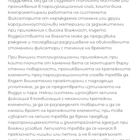
поддръжка, без да се създават топлинни мостове или
прониквания в пароизолационния слой, които биха
компрометирали работата на системата.
Фиксаторите от неръждаема стомана или други
корозионноустойчиви материали са задължителни
при приложения с висока влажност, където
въздействието на влагата може да предизвика
ръждене и последващо разрушаване на обикновените
стоманени фиксатори с течение на времето.
При външни топлоизолационни приложения, при
които плочите от каменна вата се монтират върху
стенни повърхности, проникванията на крепежните
елементи през пароизолационните слоеве трябва да
бъдат внимателно проектирани с подходящо
уплътняне, за да се предотврати изтичането на
въздух и пара. Някои системи използват лепилна
фиксация в комбинация с механични крепежни
елементи, за да се разпределят товарите и да се
намали броят на крепежните елементи; при това
изборът на лепило трябва да взема предвид
паропроницаемостта и дълготрайната адхезия при
влажни условия. Лепилото трябва да се нанася в
прекъснати нишки или петна, а не в непрекъснат