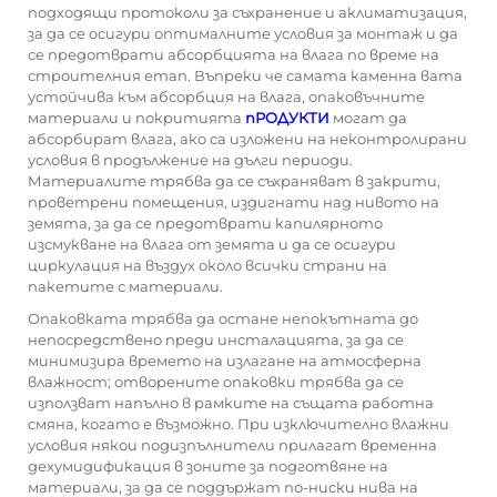
подходящи протоколи за съхранение и аклиматизация,
за да се осигури оптималните условия за монтаж и да
се предотврати абсорбцията на влага по време на
строителния етап. Въпреки че самата каменна вата
устойчива към абсорбция на влага, опаковъчните
материали и покритията
пРОДУКТИ
могат да
абсорбират влага, ако са изложени на неконтролирани
условия в продължение на дълги периоди.
Материалите трябва да се съхраняват в закрити,
проветрени помещения, издигнати над нивото на
земята, за да се предотврати капилярното
изсмукване на влага от земята и да се осигури
циркулация на въздух около всички страни на
пакетите с материали.
Опаковката трябва да остане непокътната до
непосредствено преди инсталацията, за да се
минимизира времето на излагане на атмосферна
влажност; отворените опаковки трябва да се
използват напълно в рамките на същата работна
смяна, когато е възможно. При изключително влажни
условия някои подизпълнители прилагат временна
дехумидификация в зоните за подготвяне на
материали, за да се поддържат по-ниски нива на