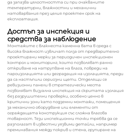
да запазва цялостността си при очакваните
температурни, влажностни и механични
натоварвания през целия проектен срок на
експлоатация.
Достъп за инспекция и
средства за наблюдение
Монтажите с влакнеста каменна вата в среда с
висока влажност извличат полза от предварително
проектирани мерки за периодичен инспекционен
контрол и мониторинг, които позволяват ранно
откриване на натрупване на влага, повреди на
пароизолацията или деградация на изолацията, преди
да са настъпили сериозни щети. Отделящи се
ревизионни панели в стратегически места
позволяват визуална инспекция на скритата изолация
без разрушителни проверки, особено ценно в
критични зони като подземни монтажи, помещения
за механично оборудване или елементи от
ограждащата конструкция със сложна влагова
товарност. Тези инспекционни точки трябва да се
разполагат в известни уязвими детайли, например
преминавания между покрив и стена, групиране на