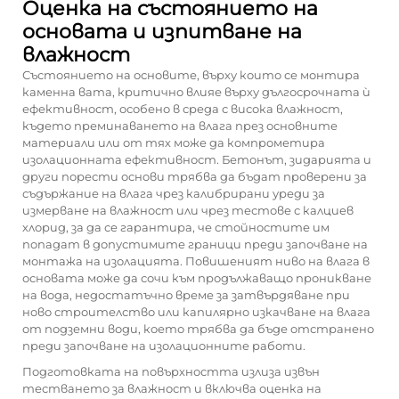
Оценка на състоянието на
основата и изпитване на
влажност
Състоянието на основите, върху които се монтира
каменна вата, критично влияе върху дългосрочната ѝ
ефективност, особено в среда с висока влажност,
където преминаването на влага през основните
материали или от тях може да компрометира
изолационната ефективност. Бетонът, зидарията и
други порести основи трябва да бъдат проверени за
съдържание на влага чрез калибрирани уреди за
измерване на влажност или чрез тестове с калциев
хлорид, за да се гарантира, че стойностите им
попадат в допустимите граници преди започване на
монтажа на изолацията. Повишеният ниво на влага в
основата може да сочи към продължаващо проникване
на вода, недостатъчно време за затвърдяване при
ново строителство или капилярно изкачване на влага
от подземни води, което трябва да бъде отстранено
преди започване на изолационните работи.
Подготовката на повърхността излиза извън
тестването за влажност и включва оценка на