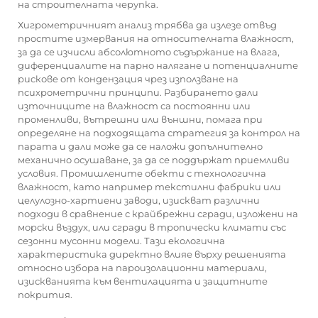
на строителната черупка.
Хигрометричният анализ трябва да излезе отвъд
простите измервания на относителната влажност,
за да се изчисли абсолютното съдържание на влага,
диференциалите на парно налягане и потенциалните
рискове от кондензация чрез използване на
психрометрични принципи. Разбирането дали
източниците на влажност са постоянни или
променливи, вътрешни или външни, помага при
определяне на подходящата стратегия за контрол на
парата и дали може да се наложи допълнително
механично осушаване, за да се поддържат приемливи
условия. Промишлените обекти с технологична
влажност, като например текстилни фабрики или
целулозно-хартиени заводи, изискват различни
подходи в сравнение с крайбрежни сгради, изложени на
морски въздух, или сгради в тропически климати със
сезонни мусонни модели. Тази екологична
характеристика директно влияе върху решенията
относно избора на пароизолационни материали,
изискванията към вентилацията и защитните
покрития.