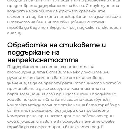
слой, за да се запазят пътищата за изсушаване и да се
предотврати задържането на влага. Структурната
годност на основите да удържат крепежните
елементи под вятърни натоварвания, сеизмични сили
и теглото на външните облицовъчни системи
трябва да бъде потвърдена чрез надлежен инженерен
анализ.
Обработка на стиковете и
поддържане на
непрекъснатостта
Поддържането на непрекъснатостта на
топлоизолацията в ставите между плочите или
рулоните от каменна вата е от съществено
значение, за да се предотврати топлинното мостово
преминаване и да се осигури цялостността на
пароизолационния слой при изолационни продукти с
лицеви покрития. Ставите със стикащо (бутов)
контакт между плочите от каменна вата трябва да
са плътно прилегнали, без зазори или прекомерно
компресиране; при инсталиране на повече от един
слой изолация ставите в последователните слоеве
трябва да са оффсетирани в шахматен ред. В