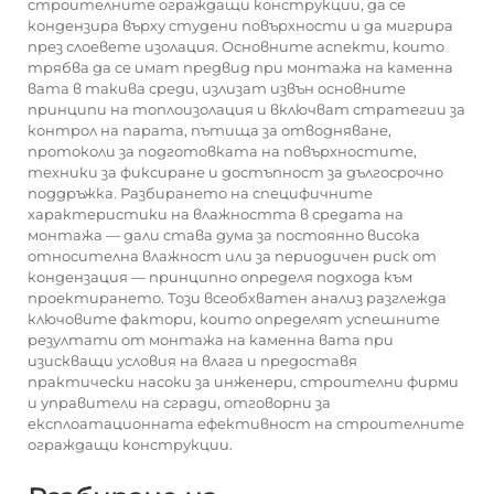
строителните ограждащи конструкции, да се
кондензира върху студени повърхности и да мигрира
през слоевете изолация. Основните аспекти, които
трябва да се имат предвид при монтажа на каменна
вата в такива среди, излизат извън основните
принципи на топлоизолация и включват стратегии за
контрол на парата, пътища за отводняване,
протоколи за подготовката на повърхностите,
техники за фиксиране и достъпност за дългосрочно
поддръжка. Разбирането на специфичните
характеристики на влажността в средата на
монтажа — дали става дума за постоянно висока
относителна влажност или за периодичен риск от
кондензация — принципно определя подхода към
проектирането. Този всеобхватен анализ разглежда
ключовите фактори, които определят успешните
резултати от монтажа на каменна вата при
изискващи условия на влага и предоставя
практически насоки за инженери, строителни фирми
и управители на сгради, отговорни за
експлоатационната ефективност на строителните
ограждащи конструкции.