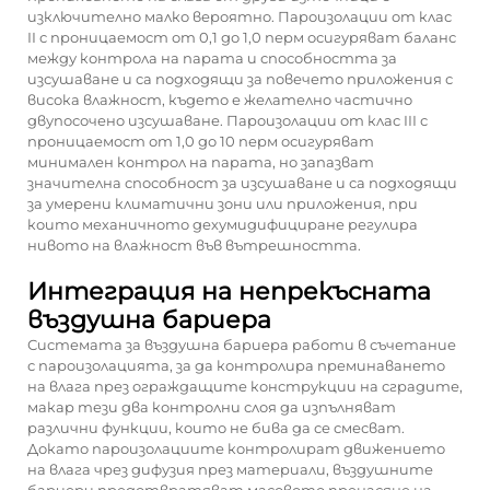
изключително малко вероятно. Пароизолации от клас
II с проницаемост от 0,1 до 1,0 перм осигуряват баланс
между контрола на парата и способността за
изсушаване и са подходящи за повечето приложения с
висока влажност, където е желателно частично
двупосочено изсушаване. Пароизолации от клас III с
проницаемост от 1,0 до 10 перм осигуряват
минимален контрол на парата, но запазват
значителна способност за изсушаване и са подходящи
за умерени климатични зони или приложения, при
които механичното дехумидифициране регулира
нивото на влажност във вътрешността.
Интеграция на непрекъсната
въздушна бариера
Системата за въздушна бариера работи в съчетание
с пароизолацията, за да контролира преминаването
на влага през ограждащите конструкции на сградите,
макар тези два контролни слоя да изпълняват
различни функции, които не бива да се смесват.
Докато пароизолациите контролират движението
на влага чрез дифузия през материали, въздушните