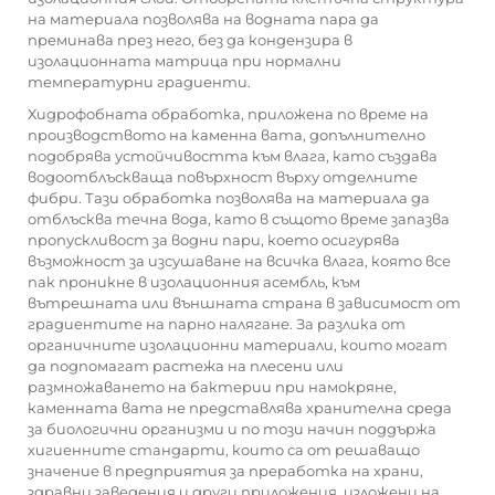
на материала позволява на водната пара да
преминава през него, без да кондензира в
изолационната матрица при нормални
температурни градиенти.
Хидрофобната обработка, приложена по време на
производството на каменна вата, допълнително
подобрява устойчивостта към влага, като създава
водоотблъскваща повърхност върху отделните
фибри. Тази обработка позволява на материала да
отблъсква течна вода, като в същото време запазва
пропускливост за водни пари, което осигурява
възможност за изсушаване на всичка влага, която все
пак проникне в изолационния асембль, към
вътрешната или външната страна в зависимост от
градиентите на парно налягане. За разлика от
органичните изолационни материали, които могат
да подпомагат растежа на плесени или
размножаването на бактерии при намокряне,
каменната вата не представлява хранителна среда
за биологични организми и по този начин поддържа
хигиенните стандарти, които са от решаващо
значение в предприятия за преработка на храни,
здравни заведения и други приложения, изложени на