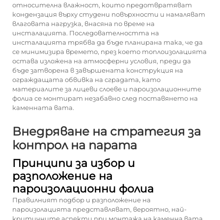
относителна влажност, които предотвратяват
кондензация върху студени повърхности и намаляват
влаговата нагрузка, внасяна по време на
инсталацията. Последователността на
инсталацията трябва да бъде планирана така, че да
се минимизира времето, през което топлоизолацията
остава изложена на атмосферни условия, преди да
бъде затворена в завършената конструкция на
ограждащата обвивка на сградата, като
материалите за лицеви слоеве и пароизолационните
фолиа се монтират незабавно след поставянето на
каменната вата.
Внедряване на стратегия за
контрол на парата
Принципи за избор и
разположение на
пароизолационни фолиа
Правилният подбор и разположение на
пароизолацията представляват, вероятно, най-
критичните аспекти при монтажа на каменна вата