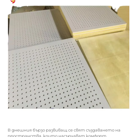
В днешния бързо развиващ се свят създаването на
пространства, които насърчават комфорт,