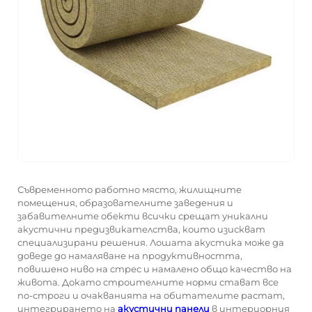
Съвременното работно място, жилищните
помещения, образователните заведения и
забавителните обекти всички срещат уникални
акустични предизвикателства, които изискват
специализирани решения. Лошата акустика може да
доведе до намаляване на продуктивността,
повишено ниво на стрес и намалено общо качество на
живота. Докато строителните норми стават все
по-строги и очакванията на обитателите растат,
интегрирането на
акустични панели
в интериорния