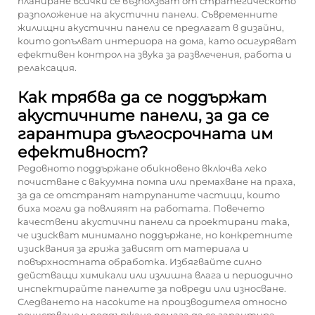
планиране всички се възползват от стратегическото
разположение на акустични панели. Съвременните
жилищни акустични панели се предлагат в дизайни,
които допълват интериора на дома, като осигуряват
ефективен контрол на звука за развлечения, работа и
релаксация.
Как трябва да се поддържат
акустичните панели, за да се
гарантира дългосрочната им
ефективност?
Редовното поддържане обикновено включва леко
почистване с вакуумна помпа или премахване на праха,
за да се отстранят натрупаните частици, които
биха могли да повлияят на работата. Повечето
качествени акустични панели са проектирани така,
че изискват минимално поддържане, но конкретните
изисквания за грижа зависят от материала и
повърхностната обработка. Избягвайте силно
действащи химикали или излишна влага и периодично
инспектирайте панелите за повреди или износване.
Следването на насоките на производителя относно