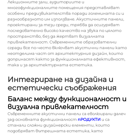
Лекционните зали, аудиториите и
многофункционалните помещения представляват
особени предизвикателства поради големината си и
разнообразното им използване. Акустичните панели,
проектирани за тези среди, трябва да осигуряват
последователно високо качество на звука по цялото
пространство, без да жертват визуалната
привлекателност. Съвременните образователни
сгради все по-често включват акустични панели като
неотделима част от архитектурния дизайн, които
допринасят както за функционалната ефективност,
така и за архитектурната естетика.
Интегриране на дизайна и
естетически съображения
Баланс между функционалност и
визуална привлекателност
Съвременните акустични панели са еволюирали далеч
зад основната функционалност
пРОДУКТИ
и са
станали сложни дизайнерски елементи, които
подобряват вътрешната естетика, като