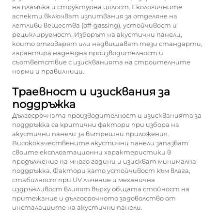
на пламъка и структурна цялост. Екологичните
аспекти включват изпитвания за отделяне на
летливи вещества (off-gassing), устойчивост и
рециклируемост. Изборът на акустични панели,
които отговарят или надвишават тези стандарти,
гарантира надеждна производителност и
съответствие с изискванията на строителните
норми и правилници.
Траевност и изисквания за
поддръжка
Дългосрочната производителност и изискванията за
поддръжка са критични фактори при избора на
акустични панели за вътрешни приложения.
Висококачествените акустични панели запазват
своите експлоатационни характеристики в
продължение на много години и изискват минимална
поддръжка. Фактори като устойчивост към влага,
стабилност при UV лъчение и механична
издръжливост влияят върху общата стойност на
притежание и дългосрочното задоволство от
инсталациите на акустични панели.