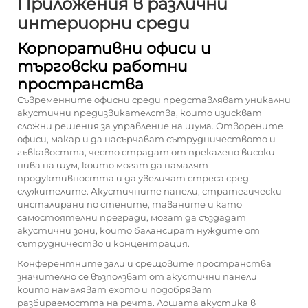
Приложения в различни
интериорни среди
Корпоративни офиси и
търговски работни
пространства
Съвременните офисни среди представляват уникални
акустични предизвикателства, които изискват
сложни решения за управление на шума. Отворените
офиси, макар и да насърчават сътрудничеството и
гъвкавостта, често страдат от прекалено високи
нива на шум, които могат да намалят
продуктивността и да увеличат стреса сред
служителите. Акустичните панели, стратегически
инсталирани по стените, таваните и като
самостоятелни прегради, могат да създадат
акустични зони, които балансират нуждите от
сътрудничество и концентрация.
Конферентните зали и срещовите пространства
значително се възползват от
акустични панели
които намаляват ехото и подобряват
разбираемостта на речта. Лошата акустика в