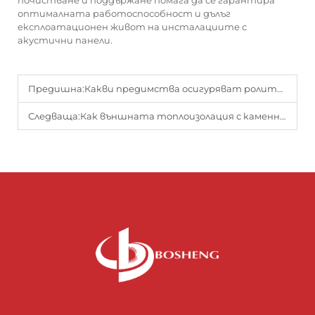
почистване и поддържане помага да се гарантира
оптималната работоспособност и дълъг
експлоатационен живот на инсталациите с
акустични панели.
Предишна:
Какви предимства осигуряват ролите с топлоизолационни одеяла от каменна вата за вашата сграда?
Следваща:
Как външната топлоизолация с каменна вата подобрява безопасното на сградите?