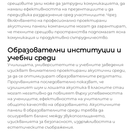
срещовите зали може да затрудни комуникацията, да
намали ефективността на презентациите и да
предизвика раздразнение сред участниците. Чрез
включването на професионално проектирани
акустични панели компаниите могат да гарантират,
че техните срещови пространства подпомагат ясна
комуникация и продуктивно сътрудничество.
Образователни институции и
учебни среди
Училищата, университетите и учебните заведения
изискват внимателно проектирани акустични среди,
за да се оптимизират образователните резултати.
Проучванията последователно показват, че
излишният шум и лошата акустика в класните стаи
могат негативно да повлияят върху успеваемостта
на учениците, ефективността на учителите и
общото качество на образованието. Акустичните
панели в образователните среди трябва да
осигуряват баланс между звукопоглъщането,
изискванията за безопасност, издръжливостта и
естетическите съображения.