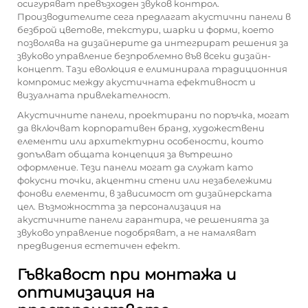
осигуряват превъзходен звуков контрол.
Производителите сега предлагат акустични панели в
безброй цветове, текстури, шарки и форми, което
позволява на дизайнерите да интегрират решения за
звуково управление безпроблемно във всеки дизайн-
концепт. Тази еволюция е елиминирала традиционния
компромис между акустичната ефективност и
визуалната привлекателност.
Акустичните панели, проектирани по поръчка, могат
да включват корпоративен бранд, художествени
елементи или архитектурни особености, които
допълват общата концепция за вътрешно
оформление. Тези панели могат да служат като
фокусни точки, акцентни стени или незабележими
фонови елементи, в зависимост от дизайнерската
цел. Възможността за персонализация на
акустичните панели гарантира, че решенията за
звуково управление подобряват, а не намаляват
предвидения естетичен ефект.
Гъвкавост при монтажа и
оптимизация на