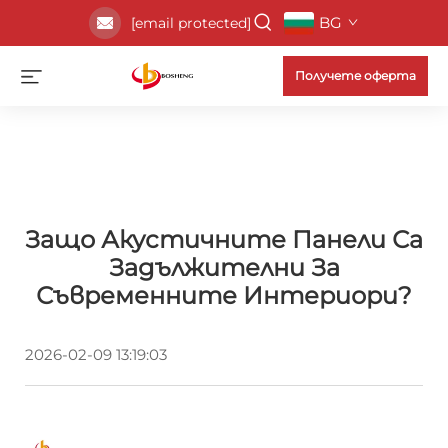
BG
[email protected]
Получете оферта
Защо Акустичните Панели Са
Задължителни За
Съвременните Интериори?
2026-02-09 13:19:03