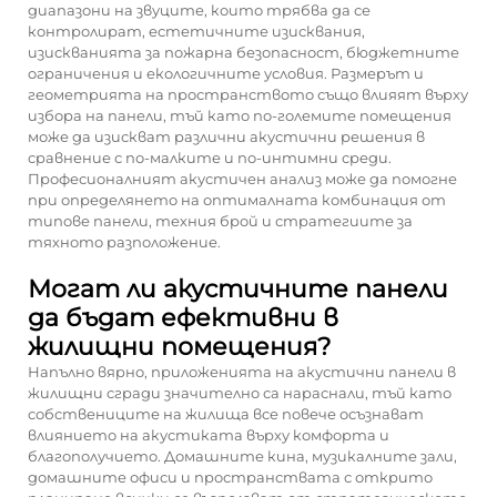
диапазони на звуците, които трябва да се
контролират, естетичните изисквания,
изискванията за пожарна безопасност, бюджетните
ограничения и екологичните условия. Размерът и
геометрията на пространството също влияят върху
избора на панели, тъй като по-големите помещения
може да изискват различни акустични решения в
сравнение с по-малките и по-интимни среди.
Професионалният акустичен анализ може да помогне
при определянето на оптималната комбинация от
типове панели, техния брой и стратегиите за
тяхното разположение.
Могат ли акустичните панели
да бъдат ефективни в
жилищни помещения?
Напълно вярно, приложенията на акустични панели в
жилищни сгради значително са нараснали, тъй като
собствениците на жилища все повече осъзнават
влиянието на акустиката върху комфорта и
благополучието. Домашните кина, музикалните зали,
домашните офиси и пространствата с открито