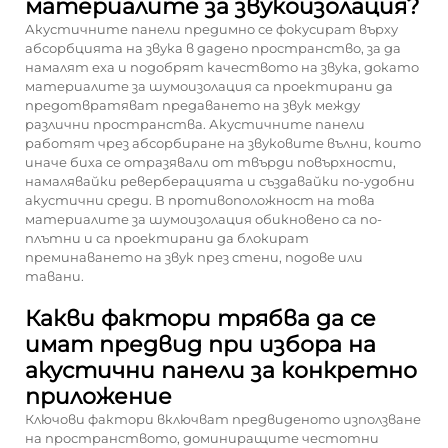
материалите за звукоизолация?
Акустичните панели предимно се фокусират върху
абсорбцията на звука в дадено пространство, за да
намалят еха и подобрят качеството на звука, докато
материалите за шумоизолация са проектирани да
предотвратяват предаването на звук между
различни пространства. Акустичните панели
работят чрез абсорбиране на звуковите вълни, които
иначе биха се отразявали от твърди повърхности,
намалявайки реверберацията и създавайки по-удобни
акустични среди. В противоположност на това
материалите за шумоизолация обикновено са по-
плътни и са проектирани да блокират
преминаването на звук през стени, подове или
тавани.
Какви фактори трябва да се
имат предвид при избора на
акустични панели за конкретно
приложение
Ключови фактори включват предвиденото използване
на пространството, доминиращите честотни