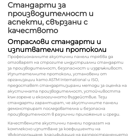
Стандарти за
производителност и
аспекти, свързани с
качеството
Отраслови стандарти и
изпитвателни протоколи
Професионалните акустични панели трябва да
отговарят на строгите индустриални стандарти
за производителност, безопасност и издръжливост.
Изпитателните протоколи, установени от
организации като ASTM International и ISO,
предоставят стандартизирани методи за оценка на
акустичната производителност, устойчивостта
към горене и екологичното въздействие. Тези
стандарти гарантират, че акустичните панели
демонстрират последователна и безопасна
производителност в различни приложения и среди.
Качествените акустични панели подлагат на
комплексно изпитване за коефициенти на
звукопоглъщане, класификация на разпространението