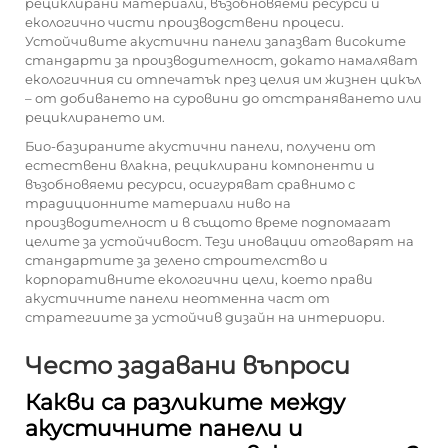
рециклирани материали, възобновяеми ресурси и
екологично чисти производствени процеси.
Устойчивите акустични панели запазват високите
стандарти за производителност, докато намаляват
екологичния си отпечатък през целия им жизнен цикъл
– от добиването на суровини до отстраняването или
рециклирането им.
Био-базираните акустични панели, получени от
естествени влакна, рециклирани компоненти и
възобновяеми ресурси, осигуряват сравнимо с
традиционните материали ниво на
производителност и в същото време подпомагат
целите за устойчивост. Тези иновации отговарят на
стандартите за зелено строителство и
корпоративните екологични цели, което прави
акустичните панели неотменна част от
стратегиите за устойчив дизайн на интериори.
Често задавани въпроси
Какви са разликите между
акустичните панели и