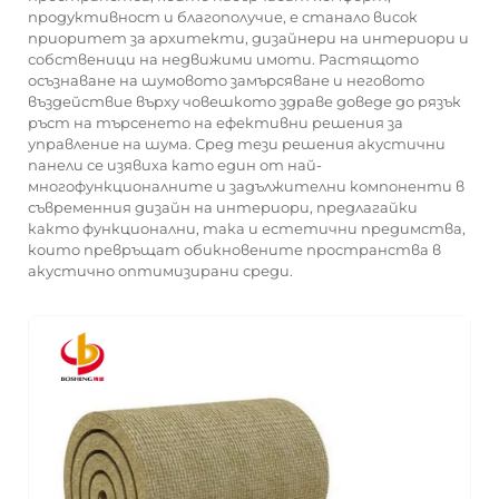
продуктивност и благополучие, е станало висок
приоритет за архитекти, дизайнери на интериори и
собственици на недвижими имоти. Растящото
осъзнаване на шумовото замърсяване и неговото
въздействие върху човешкото здраве доведе до рязък
ръст на търсенето на ефективни решения за
управление на шума. Сред тези решения
акустични
панели
се изявиха като един от най-
многофункционалните и задължителни компоненти в
съвременния дизайн на интериори, предлагайки
както функционални, така и естетични предимства,
които превръщат обикновените пространства в
акустично оптимизирани среди.