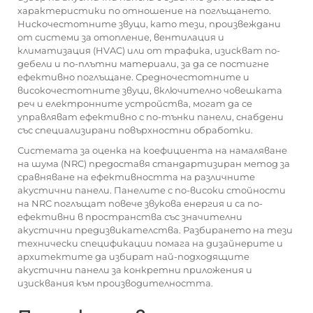
характеристики по отношение на поглъщането.
Нискочестотните звуци, като тези, произвеждани
от системи за отопление, вентилация и
климатизация (HVAC) или от трафика, изискват по-
дебели и по-плътни материали, за да се постигне
ефективно поглъщане. Средночестотните и
високочестотните звуци, включително човешката
реч и електронните устройства, могат да се
управляват ефективно с по-тънки панели, снабдени
със специализирани повърхностни обработки.
Системата за оценка на коефициента на намаляване
на шума (NRC) предоставя стандартизиран метод за
сравняване на ефективността на различните
акустични панели. Панелите с по-високи стойности
на NRC поглъщат повече звукова енергия и са по-
ефективни в пространства със значителни
акустични предизвикателства. Разбирането на тези
технически спецификации помага на дизайнерите и
архитектите да избират най-подходящите
акустични панели за конкретни приложения и
изисквания към производителността.