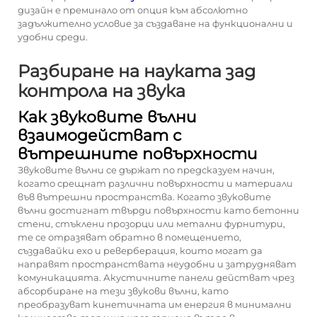
дизайн е преминало от опция към абсолютно
задължително условие за създаване на функционални и
удобни среди.
Разбиране на науката зад
контрола на звука
Как звуковите вълни
взаимодействат с
вътрешните повърхности
Звуковите вълни се държат по предсказуем начин,
когато срещнат различни повърхности и материали
във вътрешни пространства. Когато звуковите
вълни достигнат твърди повърхности като бетонни
стени, стъклени прозорци или метални фурнитури,
те се отразяват обратно в помещението,
създавайки ехо и реверберация, които могат да
направят пространствата неудобни и затрудняват
комуникацията. Акустичните панели действат чрез
абсорбиране на тези звукови вълни, като
преобразуват кинетичната им енергия в минимални