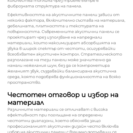
количества топлина чрез триене вътре в
фиброзната структура на панела.
Ефективността на акустичните панели зависи от
няколко фактора, включително състава на материала,
дебелината, плътността и текстурата на
повърхността. Съвременните акустични панели се
проектират чрез използване на напреднали
материали, които максимизират абсорбцията на
звука в широк спектър от честоти, осигурявайки
всеобхватен акустичен контрол. Стратегическото
разполагане на тези панели може значително да
намали нежелания шум, без да се компрометира
желаният звук, създавайки балансирана акустична
среда, която подобрява функционалността на всяко
пространство.
Честотен отговор и избор на
материал
Различните материали се отличават с висока
ефективност при поглъщане на определени
честотни диапазони, което обяснява защо
професионалният акустичен дизайн често включва
избор на акустични панели с взаимно допълващи се