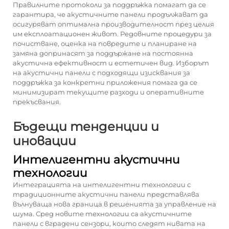
Правилните протоколи за поддръжка помагат да се
гарантира, че акустичните панели продължават да
осигуряват оптимална производителност през целия
им експлоатационен живот. Редовните процедури за
почистване, оценка на повредите и планиране на
замяна допринасят за поддържане на постоянна
акустична ефективност и естетичен вид. Изборът
на акустични панели с подходящи изисквания за
поддръжка за конкретни приложения помага да се
минимизират текущите разходи и оперативните
прекъсвания.
Бъдещи тенденции и
иновации
Интелигентни акустични
технологии
Интеграцията на интелигентни технологии с
традиционните акустични панели представлява
вълнуваща нова граница в решенията за управление на
шума. Сред новите технологии са акустичните
панели с вградени сензори, които следят нивата на