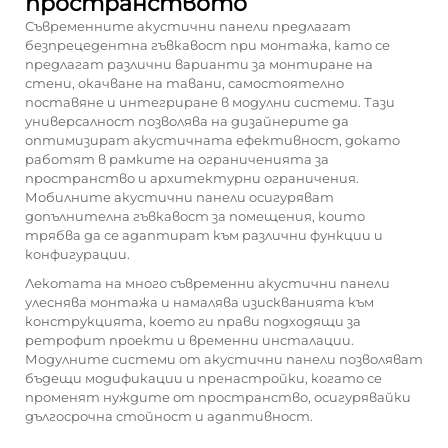
пространството
Съвременните акустични панели предлагат
безпрецедентна гъвкавост при монтажа, като се
предлагат различни варианти за монтиране на
стени, окачване на тавани, самостоятелно
поставяне и интегриране в модулни системи. Тази
универсалност позволява на дизайнерите да
оптимизират акустичната ефективност, докато
работят в рамките на ограниченията за
пространство и архитектурни ограничения.
Мобилните акустични панели осигуряват
допълнителна гъвкавост за помещения, които
трябва да се адаптират към различни функции и
конфигурации.
Лекотата на много съвременни акустични панели
улеснява монтажа и намалява изискванията към
конструкцията, което ги прави подходящи за
ретрофит проекти и временни инсталации.
Модулните системи от акустични панели позволяват
бъдещи модификации и пренастройки, когато се
променят нуждите от пространство, осигурявайки
дългосрочна стойност и адаптивност.