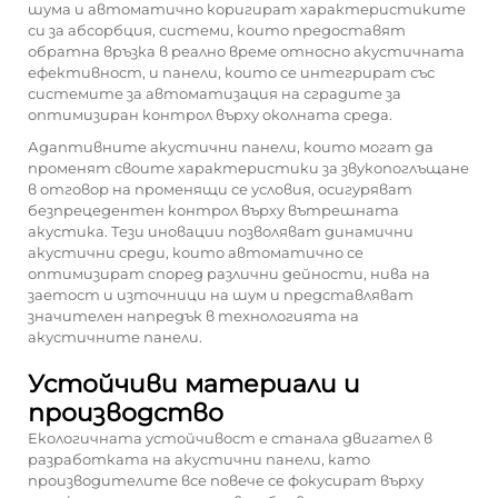
шума и автоматично коригират характеристиките
си за абсорбция, системи, които предоставят
обратна връзка в реално време относно акустичната
ефективност, и панели, които се интегрират със
системите за автоматизация на сградите за
оптимизиран контрол върху околната среда.
Адаптивните акустични панели, които могат да
променят своите характеристики за звукопоглъщане
в отговор на променящи се условия, осигуряват
безпрецедентен контрол върху вътрешната
акустика. Тези иновации позволяват динамични
акустични среди, които автоматично се
оптимизират според различни дейности, нива на
заетост и източници на шум и представляват
значителен напредък в технологията на
акустичните панели.
Устойчиви материали и
производство
Екологичната устойчивост е станала двигател в
разработката на акустични панели, като
производителите все повече се фокусират върху