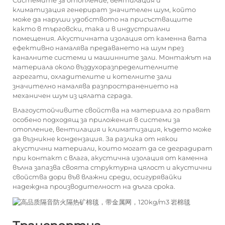
Системите за отопление, вентилация и
климатизация генерират значителен шум, който
може да наруши удобството на присъстващите
както в търговски, така и в индустриални
помещения. Акустичната изолация от каменна вата
ефективно намалява предаването на шум през
каналните системи и машинните зали. Монтажът на
материала около въздухоразпределителните
агрегати, охладителите и котелните зали
значително намалява разпространението на
механичен шум из цялата сграда.
Влагоустойчивите свойства на материала го правят
особено подходящ за приложения в системи за
отопление, вентилация и климатизация, където може
да възникне кондензация. За разлика от някои
акустични материали, които могат да се деградират
при контакт с влага,
акустична изолация от каменна
вълна
запазва своята структурна цялост и акустични
свойства дори във влажни среди, осигурявайки
надеждна производителност на дълга срока.