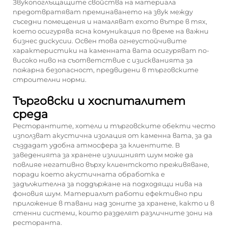
Звукопоглъщащите свойства на материала
предотвратяват преминаването на звук между
съседни помещения и намаляват ехото вътре в тях,
което осигурява ясна комуникация по време на важни
бизнес дискусии. Освен това огнеустойчивите
характеристики на каменната вата осигуряват по-
високо ниво на съответствие с изискванията за
пожарна безопасност, предвидени в търговските
строителни норми.
Търговски и хоспиталитет
среда
Ресторантите, хотели и търговските обекти често
използват акустична изолация от каменна вата, за да
създадат удобна атмосфера за клиентите. В
заведенията за хранене излишният шум може да
повлияе негативно върху клиентското преживяване,
поради което акустичната обработка е
задължителна за поддържане на подходящи нива на
фоновия шум. Материалът работи ефективно при
приложение в тавани над зоните за хранене, както и в
стенни системи, които разделят различните зони на
ресторанта.