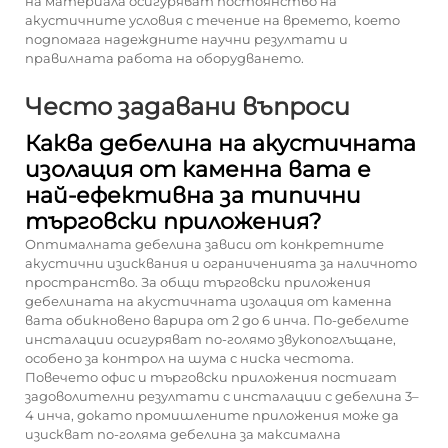
на материала осигуряват постоянство на
акустичните условия с течение на времето, което
подпомага надеждните научни резултати и
правилната работа на оборудването.
Често задавани въпроси
Каква дебелина на акустичната
изолация от каменна вата е
най-ефективна за типични
търговски приложения?
Оптималната дебелина зависи от конкретните
акустични изисквания и ограниченията за наличното
пространство. За общи търговски приложения
дебелината на акустичната изолация от каменна
вата обикновено варира от 2 до 6 инча. По-дебелите
инсталации осигуряват по-голямо звукопоглъщане,
особено за контрол на шума с ниска честота.
Повечето офис и търговски приложения постигат
задоволителни резултати с инсталации с дебелина 3–
4 инча, докато промишлените приложения може да
изискват по-голяма дебелина за максимална