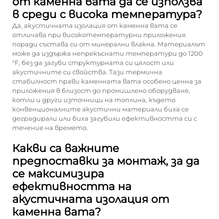
от каменна вата да се използва
в среди с висока температура?
Да, акустичната изолация от каменна вата се
отличава при високотемпературни приложения
поради състава си от минерални влакна. Материалът
може да издържа непрекъснати температури до 1200
°F, без да загуби структурната си цялост или
акустичните си свойства. Тази термична
стабилност прави каменната вата особено ценна за
приложения в близост до промишлено оборудване,
котли и други източници на топлина, където
конвенционалните акустични материали биха се
деградирали или биха загубили ефективността си с
течение на времето.
Какви са важните
предпоставки за монтаж, за да
се максимизира
ефективността на
акустичната изолация от
каменна вата?