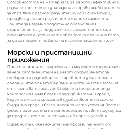
Способността на материала да работи ефективно в
различни честотни диапазони го прави особено ценен
за справяне с разнообразните шумови сигнатури,
произвеждани от различните типове самолети.
Зоните за наземно поддръжно оборудване и
съоръженията за поддръжка на самолетите също
печелят от акустичната обработка с каменна вата,
за да се намалят нивата на експлоатационния шум.
Морски и пристанищни
приложения
Пристанищните съоръжения и морските терминали
генерират значителен шум от оборудването за
товарене и разтоварене, корабните двигатели и
операциите по натоварване. Акустичната изолация
от скална вата осигурява ефективни решения за
контрол на шума в тези предизвикателни среди,
където е често срещано въздействието на солена
въздушна среда и влага. Корозионната устойчивост и
дълготрайността на материала го правят подходящ
за продължителна инсталация в морски условия.
Корабните и океанските платформи печелят от