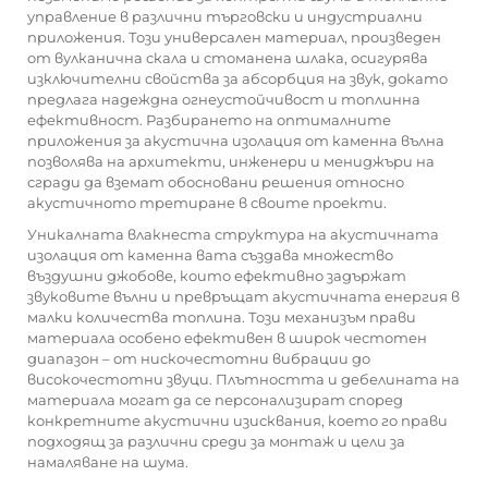
управление в различни търговски и индустриални
приложения. Този универсален материал, произведен
от вулканична скала и стоманена шлака, осигурява
изключителни свойства за абсорбция на звук, докато
предлага надеждна огнеустойчивост и топлинна
ефективност. Разбирането на оптималните
приложения за
акустична изолация от каменна вълна
позволява на архитекти, инженери и мениджъри на
сгради да вземат обосновани решения относно
акустичното третиране в своите проекти.
Уникалната влакнеста структура на акустичната
изолация от каменна вата създава множество
въздушни джобове, които ефективно задържат
звуковите вълни и превръщат акустичната енергия в
малки количества топлина. Този механизъм прави
материала особено ефективен в широк честотен
диапазон – от нискочестотни вибрации до
високочестотни звуци. Плътността и дебелината на
материала могат да се персонализират според
конкретните акустични изисквания, което го прави
подходящ за различни среди за монтаж и цели за
намаляване на шума.