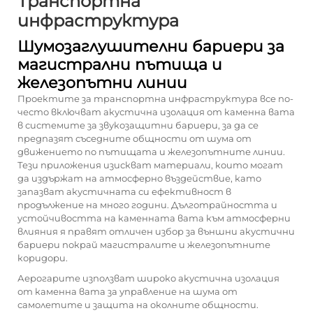
Транспортна
инфраструктура
Шумозаглушителни бариери за
магистрални пътища и
железопътни линии
Проектите за транспортна инфраструктура все по-
често включват акустична изолация от каменна вата
в системите за звукозащитни бариери, за да се
предпазят съседните общности от шума от
движението по пътищата и железопътните линии.
Тези приложения изискват материали, които могат
да издържат на атмосферно въздействие, като
запазват акустичната си ефективност в
продължение на много години. Дълготрайността и
устойчивостта на каменната вата към атмосферни
влияния я правят отличен избор за външни акустични
бариери покрай магистралите и железопътните
коридори.
Аерогарите използват широко акустична изолация
от каменна вата за управление на шума от
самолетите и защита на околните общности.