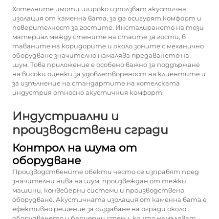
Хотелните имоти широко използват акустична
изолация от каменна вата, за да осигурят комфорт и
поверителност за гостите. Инсталирането на този
материал между стените на стаите за гости, в
таваните на коридорите и около зоните с механично
оборудване значително намалява предаването на
шум. Това приложение е особено важно за поддържане
на високи оценки за удовлетвореност на клиентите и
за изпълнение на стандартите на хотелската
индустрия относно акустичния комфорт.
Индустриални и
производствени сгради
Контрол на шума от
оборудване
Производствените обекти често се изправят пред
значителни нива на шум, произвеждан от тежки
машини, конвейерни системи и производствено
оборудване. Акустичната изолация от каменна вата е
ефективно решение за създаване на огради около
оборудването и бариерни стени, които намаляват