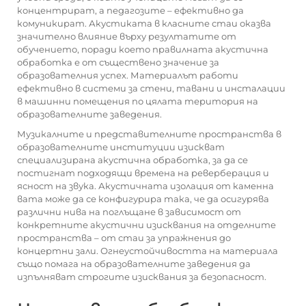
концентрират, а педагозите – ефективно да
комуникират. Акустиката в класните стаи оказва
значително влияние върху резултатите от
обучението, поради което правилната акустична
обработка е от съществено значение за
образователния успех. Материалът работи
ефективно в системи за стени, тавани и инсталации
в машинни помещения по цялата територия на
образователните заведения.
Музикалните и представителните пространства в
образователните институции изискват
специализирана акустична обработка, за да се
постигнат подходящи времена на реверберация и
ясност на звука. Акустичната изолация от каменна
вата може да се конфигурира така, че да осигурява
различни нива на поглъщане в зависимост от
конкретните акустични изисквания на отделните
пространства – от стаи за упражнения до
концертни зали. Огнеустойчивостта на материала
също помага на образователните заведения да
изпълняват строгите изисквания за безопасност.