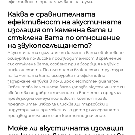
ефективност при намаляване на шума.
Каква е сравнителната
ефективност на акустичната
изолация от каменна вата и
стъклена вата по отношение
на звукопоглъщането?
Акустичната изолация от каменна вата обикновено
осигурява по-висока производителност в сравнение
със стъклена вата, особено при абсорбция на звук с
ниска честота. По-плътната влакнеста структура
на каменната вата осигурява по-ефективно
задържане на звука в по-широк честотен диапазон.
Освен това каменната вата запазва акустичните си
свойства по-добре с течение на времето и предлага
превъзходна огнеустойчивост, което я прави
предпочитан избор за изискващи търговски и
индустриални приложения, където дългосрочната
производителност е от критично значение.
Може ли акустичната изолация