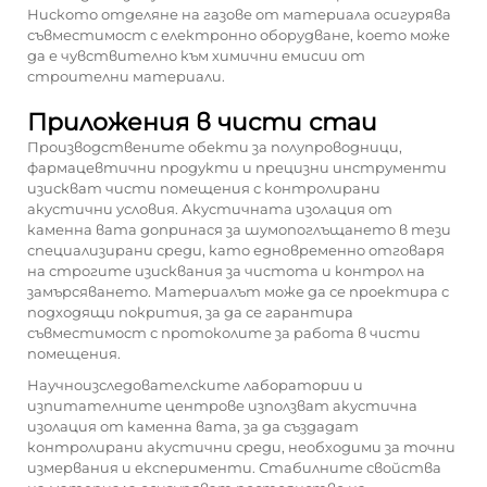
Ниското отделяне на газове от материала осигурява
съвместимост с електронно оборудване, което може
да е чувствително към химични емисии от
строителни материали.
Приложения в чисти стаи
Производствените обекти за полупроводници,
фармацевтични продукти и прецизни инструменти
изискват чисти помещения с контролирани
акустични условия. Акустичната изолация от
каменна вата допринася за шумопоглъщането в тези
специализирани среди, като едновременно отговаря
на строгите изисквания за чистота и контрол на
замърсяването. Материалът може да се проектира с
подходящи покрития, за да се гарантира
съвместимост с протоколите за работа в чисти
помещения.
Научноизследователските лаборатории и
изпитателните центрове използват акустична
изолация от каменна вата, за да създадат
контролирани акустични среди, необходими за точни
измервания и експерименти. Стабилните свойства