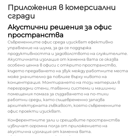
Приложения в комерсиални
сгради
Акустични решения за офис
пространства
Съвременните офис среда изискват ефективно
управление на шума, за да се поддържа
продуктивността и задоволството на служителите.
Акустичната изолация от каменна вата се оказва
особено ценна в офиси с открито пространство,
където предаването на звук между работните места
може значително да повлияе върху нивото на
концентрация. Монтирането на този материал в
переградни стени, таванни системи и машинни
помещения помага за създаването на по-тихи
работни среди, като същевременно запазва
архитектурната гъвкавост, която съвременните
офис проекти изискват.
Конферентните зали и срещовите пространства
извличат огромна полза от приложението на
акустична изолация от каменна вата.