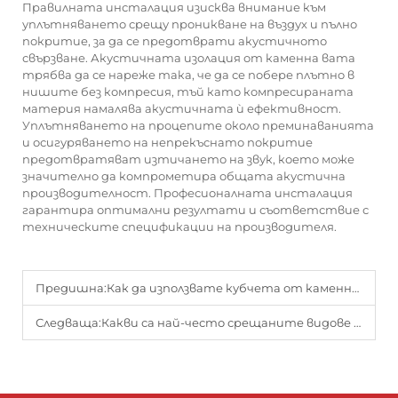
Правилната инсталация изисква внимание към
уплътняването срещу проникване на въздух и пълно
покритие, за да се предотврати акустичното
свързване. Акустичната изолация от каменна вата
трябва да се нареже така, че да се побере плътно в
нишите без компресия, тъй като компресираната
материя намалява акустичната ѝ ефективност.
Уплътняването на процепите около преминаванията
и осигуряването на непрекъснато покритие
предотвратяват изтичането на звук, което може
значително да компрометира общата акустична
производителност. Професионалната инсталация
гарантира оптимални резултати и съответствие с
техническите спецификации на производителя.
Предишна:
Как да използвате кубчета от каменна вата за прорастване на семена и укореняване
Следваща:
Какви са най-често срещаните видове изолационни материали от каменна вата?