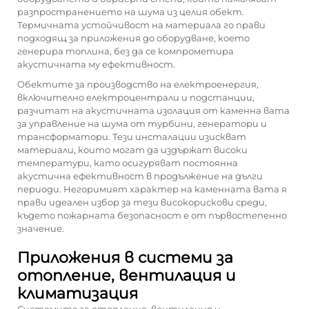
разпространението на шума из целия обект.
Термичната устойчивост на материала го прави
подходящ за приложения до оборудване, което
генерира топлина, без да се компрометира
акустичната му ефективност.
Обектите за производство на електроенергия,
включително електроцентрали и подстанции,
разчитат на акустичната изолация от каменна вата
за управление на шума от турбини, генератори и
трансформатори. Тези инсталации изискват
материали, които могат да издържат високи
температури, като осигуряват постоянна
акустична ефективност в продължение на дълги
периоди. Негоримият характер на каменната вата я
прави идеален избор за тези високорискови среди,
където пожарната безопасност е от първостепенно
значение.
Приложения в системи за
отопление, вентилация и
климатизация