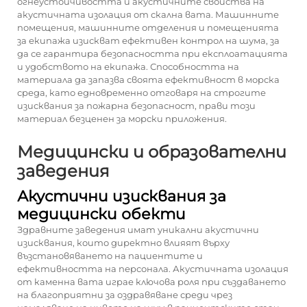
огнеустойчивостта и акустичните свойства на
акустичната изолация от скална вата. Машинните
помещения, машинните отделения и помещенията
за екипажа изискват ефективен контрол на шума, за
да се гарантира безопасността при експлоатацията
и удобството на екипажа. Способността на
материала да запазва своята ефективност в морска
среда, като едновременно отговаря на строгите
изисквания за пожарна безопасност, прави този
материал безценен за морски приложения.
Медицински и образователни
заведения
Акустични изисквания за
медицински обекти
Здравните заведения имат уникални акустични
изисквания, които директно влияят върху
възстановяването на пациентите и
ефективността на персонала. Акустичната изолация
от каменна вата играе ключова роля при създаването
на благоприятни за оздравяване среди чрез