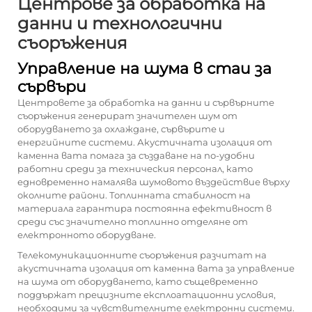
Центрове за обработка на
данни и технологични
съоръжения
Управление на шума в стаи за
сървъри
Центровете за обработка на данни и сървърните
съоръжения генерират значителен шум от
оборудването за охлаждане, сървърите и
енергийните системи. Акустичната изолация от
каменна вата помага за създаване на по-удобни
работни среди за техническия персонал, като
едновременно намалява шумовото въздействие върху
околните райони. Топлинната стабилност на
материала гарантира постоянна ефективност в
среди със значително топлинно отделяне от
електронното оборудване.
Телекомуникационните съоръжения разчитат на
акустичната изолация от каменна вата за управление
на шума от оборудването, като същевременно
поддържат прецизните експлоатационни условия,
необходими за чувствителните електронни системи.