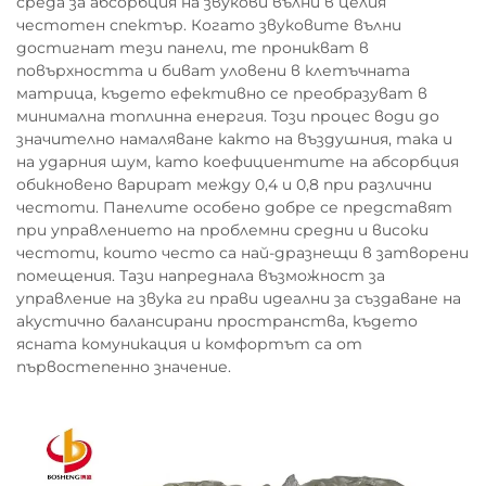
среда за абсорбция на звукови вълни в целия
честотен спектър. Когато звуковите вълни
достигнат тези панели, те проникват в
повърхността и биват уловени в клетъчната
матрица, където ефективно се преобразуват в
минимална топлинна енергия. Този процес води до
значително намаляване както на въздушния, така и
на ударния шум, като коефициентите на абсорбция
обикновено варират между 0,4 и 0,8 при различни
честоти. Панелите особено добре се представят
при управлението на проблемни средни и високи
честоти, които често са най-дразнещи в затворени
помещения. Тази напреднала възможност за
управление на звука ги прави идеални за създаване на
акустично балансирани пространства, където
ясната комуникация и комфортът са от
първостепенно значение.