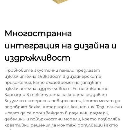
Многостранна
интеграция на дизайна и
издръжливост
Пробковите акустични панели предлагат
изключителна гъвкавост в дизайнерските
приложения, като същевременно запазват
изключителна издръжливост. Естествените
вариации в текстурата на кората създават
визуално интересни повърхности, които могат да
подобрят всяка интериорна концепция. Тези панели
могат да се произвеждат в различни размери,
дебелини и повърхностни модели, което позволява
креативни решения за монтаж, допълващи както