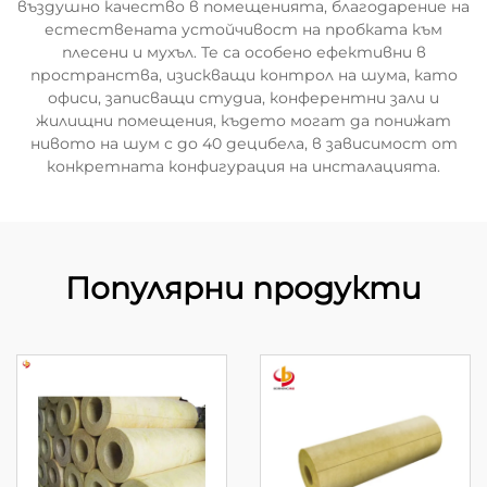
въздушно качество в помещенията, благодарение на
естествената устойчивост на пробката към
плесени и мухъл. Те са особено ефективни в
пространства, изискващи контрол на шума, като
офиси, записващи студиа, конферентни зали и
жилищни помещения, където могат да понижат
нивото на шум с до 40 децибела, в зависимост от
конкретната конфигурация на инсталацията.
Популярни продукти