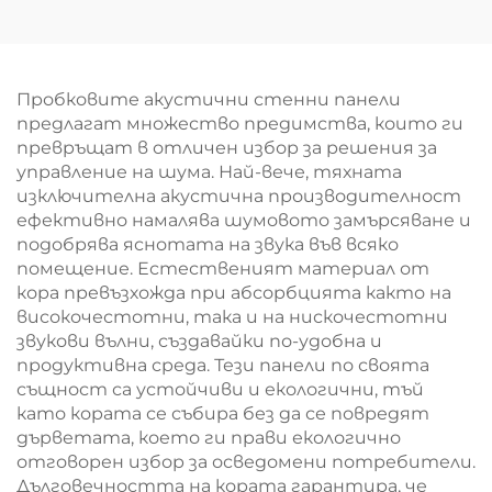
високоплътностна
звукоизолационни
каменна вата за
прегради,
звукоизолация и
строителни стени,
противопожарна
вътрешни
Пробковите акустични стенни панели
защита
преградни плочи за
предлагат множество предимства, които ги
помещения
превръщат в отличен избор за решения за
управление на шума. Най-вече, тяхната
изключителна акустична производителност
ефективно намалява шумовото замърсяване и
подобрява яснотата на звука във всяко
помещение. Естественият материал от
кора превъзхожда при абсорбцията както на
високочестотни, така и на нискочестотни
звукови вълни, създавайки по-удобна и
продуктивна среда. Тези панели по своята
същност са устойчиви и екологични, тъй
като кората се събира без да се повредят
дърветата, което ги прави екологично
отговорен избор за осведомени потребители.
Дълговечността на кората гарантира, че