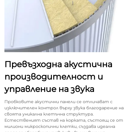
Превъзходна акустична
производителност и
управление на звука
Пробковите акустични панели се отличават с
изключителен контрол върху звука благодарение на
своята уникална клетъчна структура.
Естественият състав на корката, състоящ се от
милиони микроскопични клетки, създава идеална