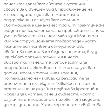
панелите запазват своите акустични
свойства и външен вид в продължение на
много години, изискват минимално
поддържане и осигуряват отлично
съотношение цена-качество. От практическа
гледна точка, лекотата на пробковите панели
улеснява монтажа и намалява изискванията
към конструкционната товароподемност.
Техните естествени огнеустойчиви
свойства повишават безопасността, без да
изискват допълнителни химически
обработки. Панелите допринасят и за
енергийна ефективност, като осигуряват
допълнителна топлинна изолация,
потенциално намалявайки разходите за
отопление и охлаждане. Гъвкавостта им по
отношение на дизайна позволява креативни
модели за инсталиране и съвместимост с
различни интериорни стилове – от модерни
до традиционни. Хипоалергенните свойства