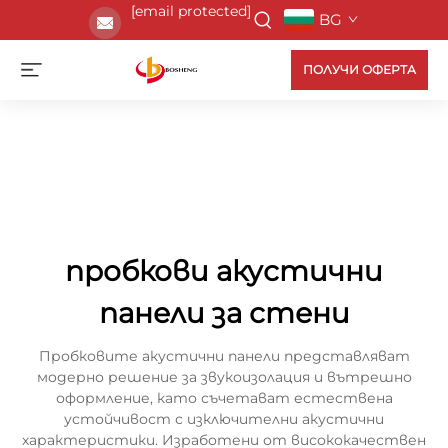
[email protected]
BG
ПОЛУЧИ ОФЕРТА
пробкови акустични
панели за стени
Пробковите акустични панели представляват
модерно решение за звукоизолация и вътрешно
оформление, като съчетават естествена
устойчивост с изключителни акустични
характеристики. Изработени от висококачествен