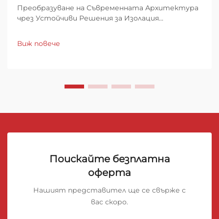
Преобразуване на Съвременната Архитектура
чрез Устойчиви Решения за Изолация
Строителният сектор се намира на критичен
етап, където устойчивите практики в
Виж повече
строителството са по-важни от всякога. На
преден план в тази зелена революция са...
Поискайте безплатна
оферта
Нашият представител ще се свърже с
вас скоро.