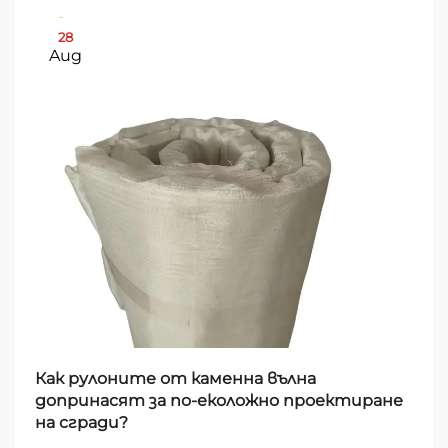
28
Aug
Как рулоните от каменна вълна
допринасят за по-еколожно проектиране
на сгради?