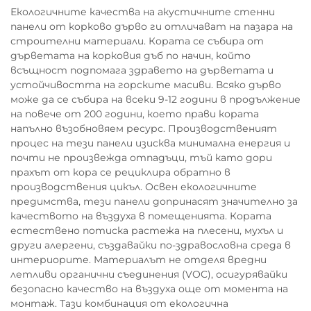
Екологичните качества на акустичните стенни
панели от корково дърво ги отличават на пазара на
строителни материали. Кората се събира от
дърветата на корковия дъб по начин, който
всъщност подпомага здравето на дърветата и
устойчивостта на горските масиви. Всяко дърво
може да се събира на всеки 9-12 години в продължение
на повече от 200 години, което прави кората
напълно възобновяем ресурс. Производственият
процес на тези панели изисква минимална енергия и
почти не произвежда отпадъци, тъй като дори
прахът от кора се рециклира обратно в
производствения цикъл. Освен екологичните
предимства, тези панели допринасят значително за
качеството на въздуха в помещенията. Кората
естествено потиска растежа на плесени, мухъл и
други алергени, създавайки по-здравословна среда в
интериорите. Материалът не отделя вредни
летливи органични съединения (VOC), осигурявайки
безопасно качество на въздуха още от момента на
монтаж. Тази комбинация от екологична