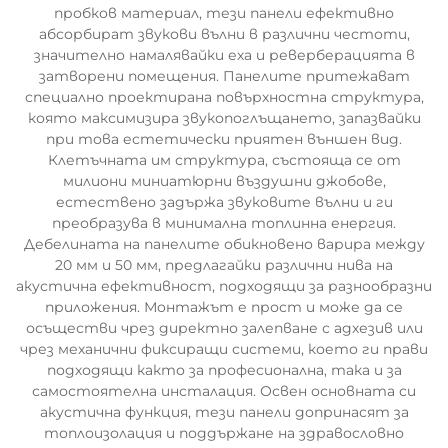
пробков материал, тези панели ефективно
абсорбират звукови вълни в различни честоти,
значително намалявайки еха и реверберацията в
затворени помещения. Панелите притежават
специално проектирана повърхностна структура,
която максимизира звукопоглъщането, запазвайки
при това естетически приятен външен вид.
Клетъчната им структура, състояща се от
милиони миниатюрни въздушни джобове,
естествено задържа звуковите вълни и ги
преобразува в минимална топлинна енергия.
Дебелината на панелите обикновено варира между
20 мм и 50 мм, предлагайки различни нива на
акустична ефективност, подходящи за разнообразни
приложения. Монтажът е прост и може да се
осъществи чрез директно залепване с адхезив или
чрез механични фиксиращи системи, което ги прави
подходящи както за професионална, така и за
самостоятелна инсталация. Освен основната си
акустична функция, тези панели допринасят за
топлоизолация и поддържане на здравословно