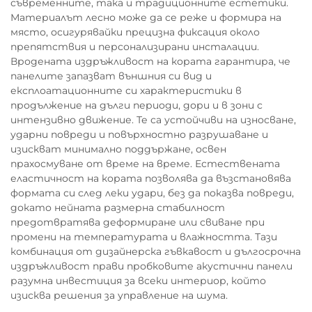
съвременните, така и традиционните естетики.
Материалът лесно може да се реже и формира на
място, осигурявайки прецизна фиксация около
препятствия и персонализирани инсталации.
Вродената издръжливост на кората гарантира, че
панелите запазват външния си вид и
експлоатационните си характеристики в
продължение на дълги периоди, дори и в зони с
интензивно движение. Те са устойчиви на износване,
ударни повреди и повърхностно разрушаване и
изискват минимално поддържане, освен
прахосмуване от време на време. Естествената
еластичност на кората позволява да възстановява
формата си след леки удари, без да показва повреди,
докато нейната размерна стабилност
предотвратява деформиране или свиване при
промени на температурата и влажността. Тази
комбинация от дизайнерска гъвкавост и дългосрочна
издръжливост прави пробковите акустични панели
разумна инвестиция за всеки интериор, който
изисква решения за управление на шума.