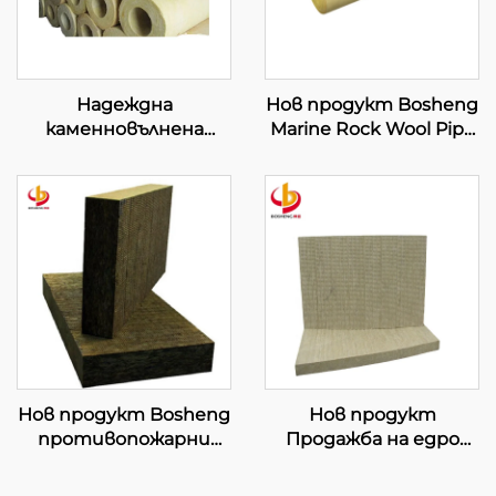
Надеждна
Нов продукт Bosheng
каменновълнена
Marine Rock Wool Pipe
фолиева тръба за
Звукоизолация
индустриални
Огнеупорен
водопроводни
строителен
инсталации като
материал за
топлинен изолатор
топлоизолация
Нов продукт Bosheng
Нов продукт
противопожарни
Продажба на едро
черни плочи от
плочи от каменна
каменна вата,
вата за