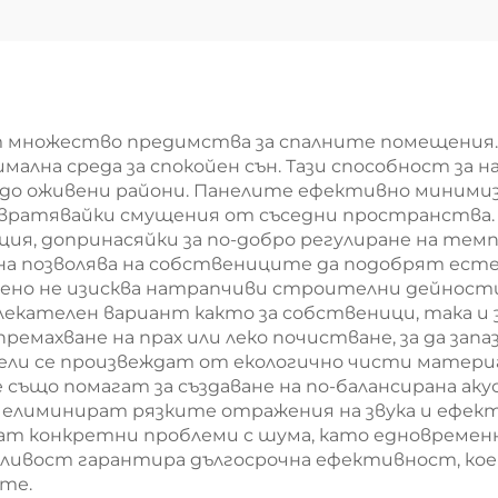
енна вълна Руло
каменновълн
термоизолация
плоча за каме
 индустриални
вълна Строит
отли и сгради
изолационна п
 множество предимства за спалните помещения.
ална среда за спокойен сън. Тази способност за на
о до оживени райони. Панелите ефективно миними
вратявайки смущения от съседни пространства. 
ия, допринасяйки за по-добро регулиране на те
йна позволява на собствениците да подобрят ест
о не изисква натрапчиви строителни дейности 
екателен вариант както за собственици, така и з
ремахване на прах или леко почистване, за да за
ли се произвеждат от екологично чисти материал
 също помагат за създаване на по-балансирана аку
 елиминират рязките отражения на звука и ефект
шат конкретни проблеми с шума, като едновреме
ливост гарантира дългосрочна ефективност, кое
ите.