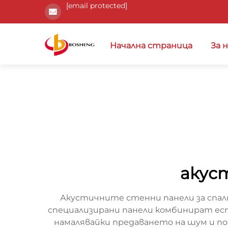
[email protected]
Начална страница
За 
акуст
Акустичните стенни панели за спални
специализирани панели комбинират ес
намалявайки предаването на шум и п