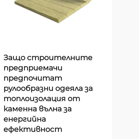
Защо строителните
За
предприемачи
ка
предпочитат
за
рулообразни одеяла за
в 
топлоизолация от
от
каменна вълна за
ра
енергийна
Рев
ефективност
тра