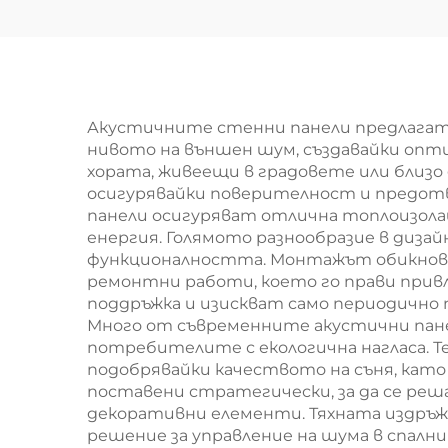
Съединени плочи от
кам
минерална вълна
за 
Строителни
на
материали
к
Акустичните стенни панели предлагат
нивото на външен шум, създавайки оптим
хората, живеещи в градовете или близ
осигурявайки поверителност и предот
панели осигуряват отлична топлоизолац
енергия. Голямото разнообразие в диза
функционалността. Монтажът обикновен
ремонтни работи, което го прави привл
поддръжка и изискват само периодично п
Много от съвременните акустични пане
потребителите с екологична нагласа. Те
подобрявайки качеството на съня, като
поставени стратегически, за да се ре
декоративни елементи. Тяхната издръж
решение за управление на шума в спалн