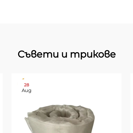
Съвети и трикове
28
Aug