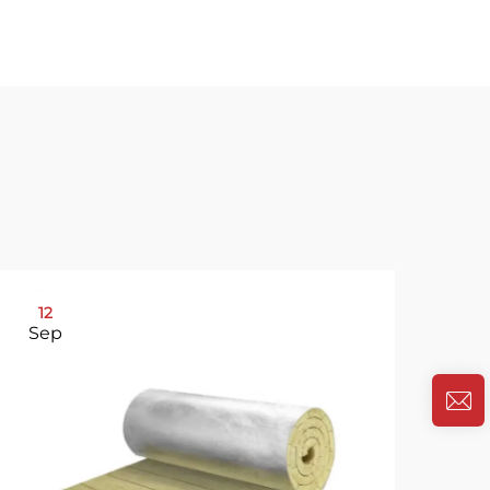
12
31
Sep
Oc