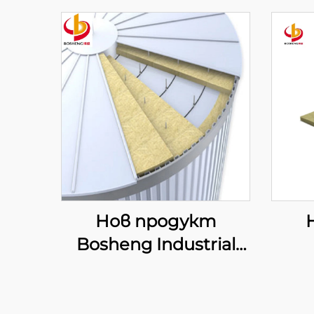
Нов продукт
Bosheng Industrial
Rock Wool Board
и
Изолационна плоча
ка
от минерална вълна
ив