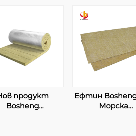
Нов продукт
Ефтин Bosheng
Bosheng
Морска
ндустриална
каменновълн
менна вълна в
плоча
ици Килим от
Топлоизолацио