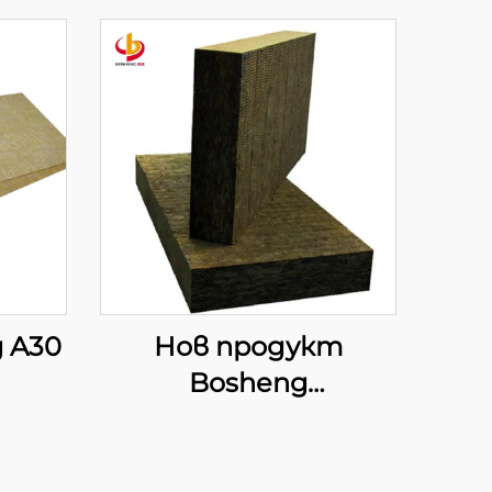
 A30
Нов продукт
Bosheng
ена
противопожарни
черни плочи от
нна
каменна вата,