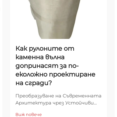
Как рулоните от
каменна вълна
допринасят за по-
еколожно проектиране
на сгради?
Преобразуване на Съвременната
Архитектура чрез Устойчиви
Решения за Изолация
Виж повече