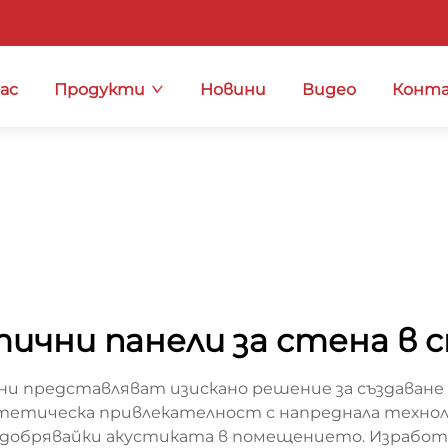
нас
Продукти
Новини
Видео
Конта
ични панели за стена в 
 представляват изискано решение за създаване на
тетическа привлекателност с напреднала технол
одобрявайки акустиката в помещението. Изработ