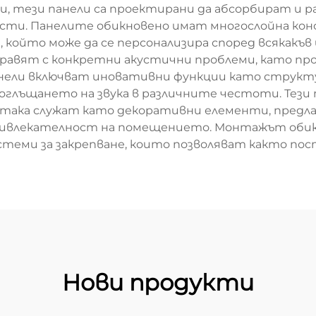
и, тези панели са проектирани да абсорбират и р
сти. Панелите обикновено имат многослойна кон
, който може да се персонализира според всякакъв
правят с конкретни акустични проблеми, като пр
нели включват иновативни функции като структ
глъщането на звука в различните честоти. Тези 
о така служат като декоративни елементи, предл
привлекателност на помещението. Монтажът обик
истеми за закрепване, които позволяват както по
Нови продукти