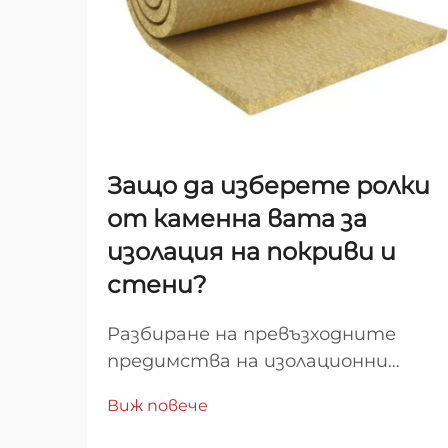
Защо да изберете ролки
от каменна вата за
изолация на покриви и
стени?
Разбиране на превъзходните
предимства на изолационни
решения от минерални влакна В
Виж повече
света на строителството и
домашния комфорт,