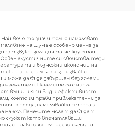
ена
високоплътностна
нна
каменна вата за
елна
звукоизолация и
анел
противопожарна
 Най-вече те значително намаляват
маляване на шума е особено ценна за
защита
зират звукоизолацията между стаи,
Освен акустичните си свойства, тези
мпературата и възможни икономии на
етиката на спалнята, запазвайки
и може да бъде завършен без големи
а наематели. Панелите са с ниска
пазят външния си вид и ефективност.
и, което ги прави привлекателни за
стична среда, намалявайки стреса и
а на ехо. Панелите могат да бъдат
нно служат като впечатляващи
то ги прави икономически изгодно