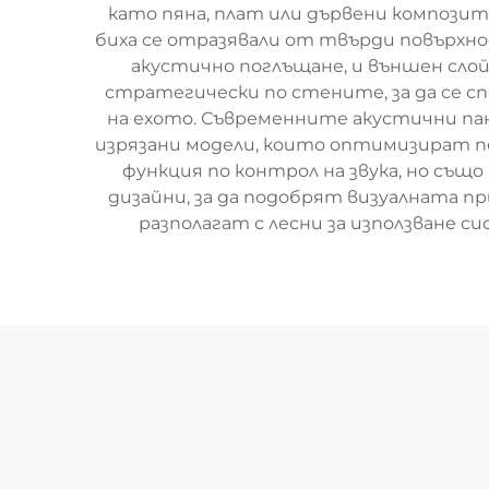
като пяна, плат или дървени композит
биха се отразявали от твърди повърхно
акустично поглъщане, и външен слой
стратегически по стените, за да се с
на ехото. Съвременните акустични па
изрязани модели, които оптимизират по
функция по контрол на звука, но същ
дизайни, за да подобрят визуалната 
разполагат с лесни за използване с