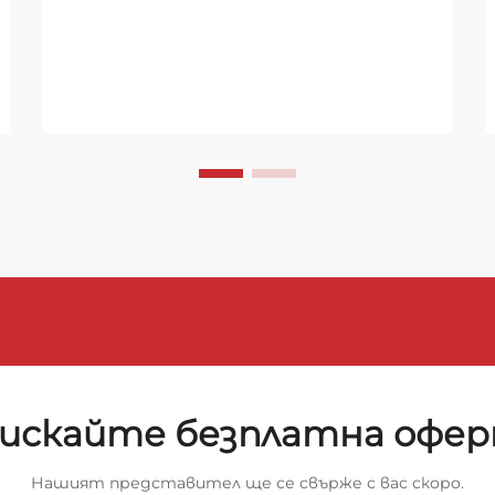
Строителният сектор се
намира на критичен етап,
където устойчивите практики
в строителството са по-важни
от всякога. На преден план в
тази зелена революция са...
искайте безплатна офе
Нашият представител ще се свърже с вас скоро.