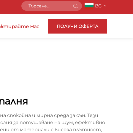
BG
ПОЛУЧИ ОФЕРТА
ктирайте Нас
спалня
 спокойна и мирна среда за сън. Тези
огия за потушаване на шум, ефективно
ени от материали с висока плътност,