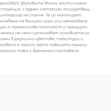
азсейват звуковите вълни, които иначе
струкция, с ядрен материал, осигуряващ
 интериор на спалня. Те се монтират
оникване на външен шум или намаляване
ури с променлива плътност и прецизно
панели не само изпълняват основната си
агани в различни цветове, текстури и
новено е прост, като повечето панели
стоянно, така и временно поставяне.