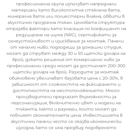
професионална група използват напреднали
материали като високоплътна стъклена вата,
минерална вата или полиестерни влакна, обвити в
акустично прозрачна тъкан. Ценовата структура
отразява фактори като класация по коефициент на
редуциране на шума (NRC), сертификати за
огнеустойчивост и изисквания за монтаж. Панели
от начално ниво, подходящи за домашни студия,
могат да струват между 30 и 50 щатски долара на
брой, докато решения от комерсиално ниво за
професионални среди могат да достигнат 200–300
щатски долара на брой. Разходите за монтаж
обикновено увеличават базовата цена с 20–30%, в
зависимост от сложността на фиксирането и
достъпността на местоположението. Много
производители предлагат възможности за
персонализация, включително цвят и модели на
тъканта, както и размери, които могат да
повлияят окончателната цена. Инвестицията в
акустични панели често се оказва икономически
изгодна, като се има предвид подобреното