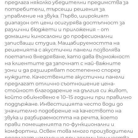
предлага няколко убедителни предимства за
потребители, търсещи решения за
управление на звука. Първо, широкият
диапазон от цени осигурява достъпност за
различни бюджети и приложения – от
домашни киносалони до професионални
записващи студиа. Мащабируемостта на
решенията с акустични панели позволява
поетапно внедряване, като дава възможност
на клиентите да започнат с най-важните
зони и да разширяват постепенно според
нуждите. Качествените акустични панели
предлагат отлично съотношение цена-
стойност благодарение на дългия си живот,
който обикновено е 10–15 години при правилно
поддържане. Инвестицията често води до
значително подобрение на качеството на
звука и разбираемостта на речта, което
прави помещенията по-функционални и
комфортни. Освен това много производители
предлагат намаления при големи количества