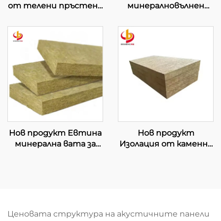
от телени пръстени
минералновълнен
Каменна вълна Руло
шумозаглушаващ
каменна минерална
топлоизолационен
вълна Вълнен килим
одеял с мрежа от
Звукоизолация
желязна проволока 120
Каменна минерална
kg/m³
вълна Покривка
Минералновълнено
одеяло
Нов продукт Евтина
Нов продукт
минерална вата за
Изолация от каменна
топлинна изолация
вата за преградни
на завеси, плочи от
стени/звукоизолация/
каменна вата за
формалдехидно-
завеси, доставчик на
свободни
плочи от каменна
строителни плочи
вата
от каменна вата
Ценовата структура на акустичните панели