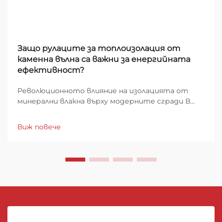
Защо рулаците за топлоизолация от
каменна вълна са важни за енергийната
ефективност?
Революционното влияние на изолацията от
минерални влакна върху модерните сгради В
епохата на нарастващите разходи за енергия и
увеличаващото се екологично съзнание,
Виж повече
минералновълнената изолация се превръща в
основен елемент на устойчивото
строителство. Този изключителен материал...