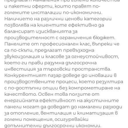
и пакетни оферти, които правят по-
големите инсталации по-икономични.
Наличието на различни ценови категории
позволява на клиентите ефективно да
балансират изискванията за
производителност с ограничения бюджет.
Панелите от професионален клас, въпреки че
са по-скъпи, предлагат превъзходна
звукоизолация и класове за огнеустойчивост,
което ги прави разумна дългосрочна
инвестиция за търговски пространства.
Конкурентният пазар доведе до иновации в
производствените процеси, което резултира
с по-достъпни опции без компрометиране на
качеството. Освен това ползите от
енергийната ефективност на акустичните
панели могат да доведат до намалени разходи
за отопление, вентилация и климатизация в
големи помещения, осигурявайки
допълнителни дългосрочни икономии.