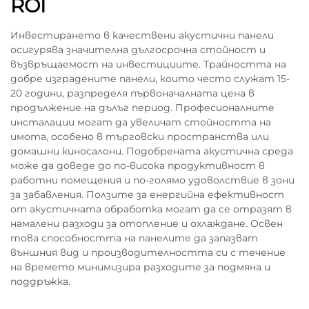
ROI
Инвестирането в качествени акустични панели
осигурява значителна дългосрочна стойност и
възвръщаемост на инвестициите. Трайността на
добре изградените панели, които често служат 15-
20 години, разпределя първоначалната цена в
продължение на дълъг период. Професионалните
инсталации могат да увеличат стойността на
имота, особено в търговски пространства или
домашни киносалони. Подобрената акустична среда
може да доведе до по-висока продуктивност в
работни помещения и по-голямо удоволствие в зони
за забавления. Ползите за енергийна ефективност
от акустичната обработка могат да се отразят в
намалени разходи за отопление и охлаждане. Освен
това способността на панелите да запазват
външния вид и производителността си с течение
на времето минимизира разходите за подмяна и
поддръжка.