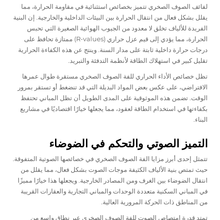
لفائف الصوف الصخري
تتميز بخصائص استثنائية في مقاومة الحرارة، مما
يقلل بشكل فعال من انتقال الحرارة بين البيئات الداخلية والخارجية. إن البنية
الفريدة للألياف تخلق لا معدود من الجيوب الهوائية الصغيرة التي تحبس
الحرارة، مما يؤدي إلى قيم عزل حراري (R-values) ممتازة تحافظ على
درجات حرارة داخلية ثابتة على مدار السنة. وينتج عن هذه الكفاءة الحرارية
تقليل كبير في استهلاك الطاقة لأنظمة التدفئة والتبريد.
تظل خصائص الأداء الحراري للفة الصوف الصخري مستقرة طوال عمرها
الافتراضي، على عكس بعض المواد البديلة التي قد تنضغط أو تستقر بمرور
الوقت. تضمن هذه الموثوقية على المدى الطويل أن تظل المباني تحتفظ
بكفاءتها في استخدام الطاقة لعقود، مما يجعلها خيارًا اقتصاديًا في مشاريع
البناء.
التميز الصوتي والتحكم في الضوضاء
تتمثل إحدى أبرز مزايا الفة الصوف الصخري في خصائصها الصوتية المتفوقة.
حيث تمتص بنية الألياف الكثيفة موجات الصوت بشكل فعال، مما يقلل من
انتقال الضوضاء بين الغرف ومن المصادر الخارجية. ويجعلها هذا خيارًا مميزًا
في المباني السكنية متعددة الوحدات والمباني التجارية والعقارات القريبة
من المناطق ذات الحركة المرورية العالية.
تمتد قدرة امتصاص الصوت للفة الصوف الصخري عبر نطاق واسع من