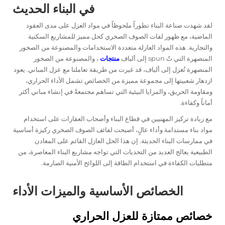
في البناء الحديث
لقد شهدت صناعة البناء تطوراً ملحوظاً في مواد العزل على مدى العقود
الماضية، مع ظهور لفات الصوف الصخري كحل مميز للمشاريع السكنية
والتجارية. هذه المواد العازلة متعددة الاستخدامات والمصنوعة من الصخور
المنصهرة التي تُ spun إلى ألياف
منتجات
، والمصنوعة من الصخور
المنصهرة تُغزل إلى ألياف، قد غيرت من طريقة تعاملنا مع عزل المباني. يعود
ازدهار شعبيتها إلى مجموعة مميزة من الخصائص تشمل الأداء الحراري،
ومقاومة الحريق، والمزايا البيئية التي تساهم مجتمعةً في إنشاء مباني أكثر
أماناً وكفاءة.
مع زيادة تركيز المهنيين في قطاع البناء وأصحاب العقارات على استخدام
مواد بناء مستدامة وأداء عالٍ، أصبحت لفائف الصوف الصخري ركيزة أساسية
في ممارسات البناء الحديثة. إن هذا الحل العازل القائم على المعادن
الطبيعية يعالج العديد من التحديات التي تواجه مشاريع البناء المعاصرة، من
متطلبات الكفاءة في استخدام الطاقة إلى اللوائح الأمنية الصارمة.
الخصائص الأساسية والميزات الأداء
خصائص ممتازة للعزل الحراري