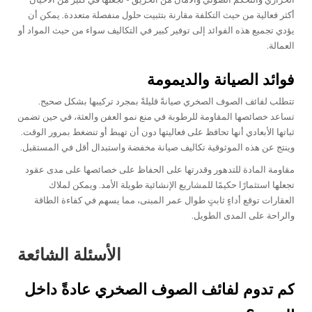
أكثر فعالية من حيث التكلفة مقارنة بتثبيت حلول منفصلة متعددة. يمكن أن
يؤدي تجميع هذه الفوائد إلى توفير كبير في التكاليف سواء من حيث المواد أو
العمالة.
فوائد الصيانة والديمومة
تتطلب لفائف الصوف الصخري صيانةً قليلةً بمجرد تركيبها بشكل صحيح.
تساعد خصائصها المقاومة للرطوبة في منع نمو العفن والعثة، في حين تضمن
ثباتها الأبعادي أنها تحافظ على فعاليتها دون أن تهبط أو تنضغط بمرور الوقت.
وينتج عن هذه الموثوقية تكاليف صيانة مخفضة واستبدال أقل في المستقبل.
مقاومة المادة للتدهور وقدرتها على الحفاظ على خصائصها على مدى عقود
تجعلها استثمارًا حكيمًا للمشاريع الإنشائية طويلة الأمد. ويمكن لملاك
العقارات توقع أداءٍ ثابتٍ طوال عمر المبنى، مما يسهم في كفاءة الطاقة
والراحة على المدى الطويل.
الأسئلة الشائعة
كم تدوم لفائف الصوف الصخري عادةً داخل