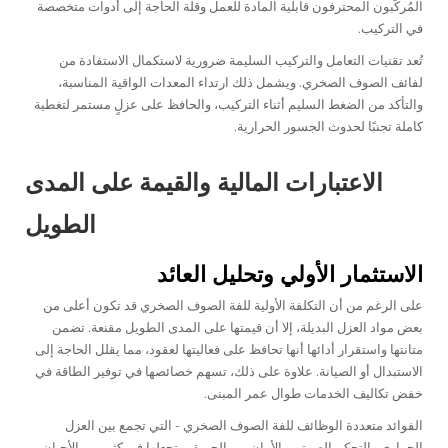
المُركّبون المحترفون قابلية المادة للعمل وقلة الحاجة إلى أدوات متخصصة
في التركيب.
تُعد تقنيات التعامل والتركيب السليمة ضرورية لاستكمال الاستفادة من
لفائف الصوف الصخري. ويشمل ذلك ارتداء المعدات الواقية المناسبة،
والتأكد من الضغط السليم أثناء التركيب، والحافظ على عزلٍ مستمر لتغطية
كاملة تجنبًا لحدوث الجسور الحرارية.
الاعتبارات المالية والقيمة على المدى
الطويل
الاستثمار الأولي وتحليل العائد
على الرغم من أن التكلفة الأولية للفة الصوف الصخري قد تكون أعلى من
بعض مواد العزل البديلة، إلا أن قيمتها على المدى الطويل مقنعة. تضمن
متانتها واستقرار أدائها أنها تحافظ على فعاليتها لعقود، مما يقلل الحاجة إلى
الاستبدال أو الصيانة. علاوة على ذلك، تسهم خصائصها في توفير الطاقة في
خفض تكاليف الخدمات طوال عمر المبنى.
الفوائد متعددة الوظائف للفة الصوف الصخري - التي تجمع بين العزل
الحراري والتحكم الصوتي والأمان من الحريق - تجعلها في كثير من الأحيان