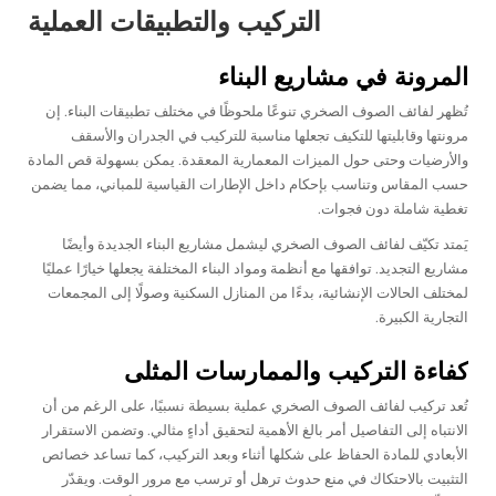
التركيب والتطبيقات العملية
المرونة في مشاريع البناء
تُظهر لفائف الصوف الصخري تنوعًا ملحوظًا في مختلف تطبيقات البناء. إن
مرونتها وقابليتها للتكيف تجعلها مناسبة للتركيب في الجدران والأسقف
والأرضيات وحتى حول الميزات المعمارية المعقدة. يمكن بسهولة قص المادة
حسب المقاس وتناسب بإحكام داخل الإطارات القياسية للمباني، مما يضمن
تغطية شاملة دون فجوات.
يَمتد تكيّف لفائف الصوف الصخري ليشمل مشاريع البناء الجديدة وأيضًا
مشاريع التجديد. توافقها مع أنظمة ومواد البناء المختلفة يجعلها خيارًا عمليًا
لمختلف الحالات الإنشائية، بدءًا من المنازل السكنية وصولًا إلى المجمعات
التجارية الكبيرة.
كفاءة التركيب والممارسات المثلى
تُعد تركيب لفائف الصوف الصخري عملية بسيطة نسبيًا، على الرغم من أن
الانتباه إلى التفاصيل أمر بالغ الأهمية لتحقيق أداءٍ مثالي. وتضمن الاستقرار
الأبعادي للمادة الحفاظ على شكلها أثناء وبعد التركيب، كما تساعد خصائص
التثبيت بالاحتكاك في منع حدوث ترهل أو ترسب مع مرور الوقت. ويقدّر