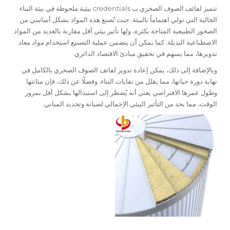
تتميز لفائف الصوف الصخري ب credentials بيئية ملحوظة في بيئة البناء
الحالية التي تولي اهتماماً بالبيئة. حيث تُصنع هذه المواد بشكل أساسي من
الصخور الطبيعية المتاحة بكثرة، ولها تأثير بيئي أقل مقارنة بالعديد من المواد
الاصطناعية البديلة. كما يمكن أن يتضمن عملية التصنيع استخدام مواد معاد
تدويرها، مما يسهم في تحقيق مبادئ الاقتصاد الدائري.
وبالإضافة إلى ذلك، يمكن إعادة تدوير لفائف الصوف الصخري بالكامل في
نهاية دورة حياتها، مما يقلل من نفايات البناء. وفضلًا عن ذلك، فإن متانتها
وطول عمرها الافتراضي يعني أنه يُضطر إلى استبدالها بشكل أقل بمرور
الوقت، مما يحد من التأثير البيئي الإجمالي لصيانة وتجديد المباني.