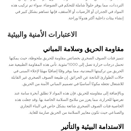
الترددات، مما يوفر حلولاً شاملة للتحكم في الضوضاء. سواء تم تركيب هذه
المواد في الجدران أو الأرضيات أو الأسقف، فإنها تساهم بشكل كبير في
إنشاء بيئات داخلية أكثر هدوءًا وراحة.
الاعتبارات الأمنية والبيئية
مقاومة الحريق وسلامة المباني
تتميز فتات الصوف الصخري بخصائص مقاومة للحريق ملحوظة، حيث يمكنها
تحمل درجات حرارة تصل إلى 1000°مئوية. تأتي هذه المقاومة الطبيعية ضد
الحريق من تركيبتها المعدنية، مما يوفر وقتًا إضافيًا مهمًا لإخلاء المبنى في
حالات الطوارئ الناتجة عن الحرائق. إن طبيعة الصوف الصخري غير القابلة
للاشتعال تجعله مكونًا أساسيًا في تصميم المباني الآمنة من الحريق.
وبالإضافة إلى مقاومته للحريق، فإن هذه المواد لا تطلق أبخرة سامة عند
تعرضها للحرارة، مما يعزز من ملامح السلامة الخاصة بها. وقد جعلت هذه
الخاصية فتات الصوف الصخري شائعة بشكل خاص في البناء التجاري
والصناعي حيث تكون معايير السلامة من الحريق صارمة للغاية.
الاستدامة البيئية والتأثير