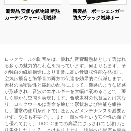
新製品 安価な鉱物綿 断熱
新製品 ボーシェンガー
カーテンウォール用岩綿ボ
防火ブラック岩綿ボード
ード カーテンウォール用
高密度岩綿 音遮断 防火
岩綿サプライヤー
ロックウールの防音材は、優れた音響断熱材として選ばれ
る多くの魅力的な利点を持っています。何よりもまず、そ
の独自の繊維構造により非常に高い音吸収性能を発揮し、
空気伝播音と衝撃音の両方の伝達を効果的に低減します。
素材の高密度性と繊維の配向によって、迷路のような経路
が形成され、音波のエネルギーを大幅に弱めることで、著
しく静かな空間を実現します。合成素材の代替品とは異な
り、ロックウールは寿命を通じて形状および性能を維持
し、通常の使用条件下ではほとんどメンテナンスを必要と
せず、交換も不要です。また、耐火性という安全性の面で
も優れており、1000°Cまでの高温にさらされても溶けた
り劣化したりすることはありません。環境への配慮も重要