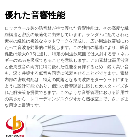
優れた音響性能
ロックウール製の防音材が持つ優れた音響性能は、その高度な繊
維構造と密度の最適化に由来しています。ランダムに配向された
素材の繊維は複雑なネットワークを形成し、広い周波数帯域にわ
たって音波を効果的に捕捉します。この独自の構造により、吸音
係数は最大0.95に達し、特定の周波数範囲では入射する音エネル
ギーの95%を吸収できることを意味します。この素材は高周波音
と低周波音の両方に特に優れた性能を発揮するため、鋭く高い音
も、深く共鳴する低音も同等に減衰させることができます。素材
内部の密度勾配は、特定の問題となる周波数をターゲットにする
ように設計可能であり、個別の音響課題に応じたカスタマイズさ
れた解決策を提供できます。このような音響管理における汎用性
の高さから、レコーディングスタジオから機械室まで、さまざま
な用途に最適です。