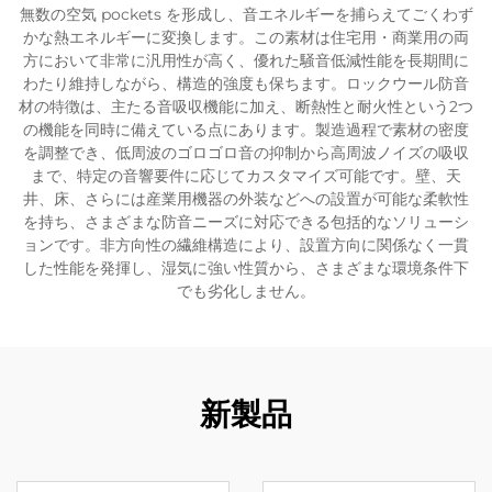
無数の空気 pockets を形成し、音エネルギーを捕らえてごくわず
かな熱エネルギーに変換します。この素材は住宅用・商業用の両
方において非常に汎用性が高く、優れた騒音低減性能を長期間に
わたり維持しながら、構造的強度も保ちます。ロックウール防音
材の特徴は、主たる音吸収機能に加え、断熱性と耐火性という2つ
の機能を同時に備えている点にあります。製造過程で素材の密度
を調整でき、低周波のゴロゴロ音の抑制から高周波ノイズの吸収
まで、特定の音響要件に応じてカスタマイズ可能です。壁、天
井、床、さらには産業用機器の外装などへの設置が可能な柔軟性
を持ち、さまざまな防音ニーズに対応できる包括的なソリューシ
ョンです。非方向性の繊維構造により、設置方向に関係なく一貫
した性能を発揮し、湿気に強い性質から、さまざまな環境条件下
でも劣化しません。
新製品