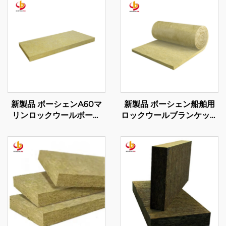
新製品 ボーシェンA60マ
新製品 ボーシェン船舶用
リンロックウールボード
ロックウールブランケット
石綿断熱材 マリン用 ロッ
床断熱材 ロックウール 防
クウールボード マレーシ
音・防火用 ベルト状ロッ
ア製
クウールロール