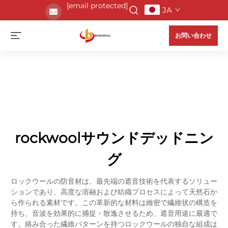
[email protected]
JA
お問い合わせ
rockwoolサウンドデッドニン
グ
ロックウールの防音材は、最先端の遮音技術を代表するソリュー
ションであり、高度な溶融および紡織プロセスによって天然石か
ら作られる素材です。この革新的な材料は緻密で繊維状の構造を
持ち、音波を効果的に捕捉・散逸させるため、遮音用途に最適で
す。絡み合った繊維パターンを持つロックウールの独自な組成は