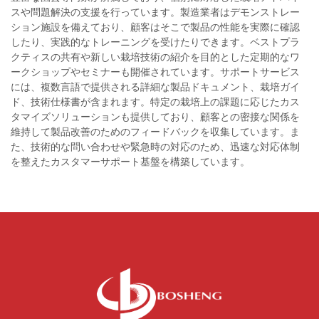
スや問題解決の支援を行っています。製造業者はデモンストレー
ション施設を備えており、顧客はそこで製品の性能を実際に確認
したり、実践的なトレーニングを受けたりできます。ベストプラ
クティスの共有や新しい栽培技術の紹介を目的とした定期的なワ
ークショップやセミナーも開催されています。サポートサービス
には、複数言語で提供される詳細な製品ドキュメント、栽培ガイ
ド、技術仕様書が含まれます。特定の栽培上の課題に応じたカス
タマイズソリューションも提供しており、顧客との密接な関係を
維持して製品改善のためのフィードバックを収集しています。ま
た、技術的な問い合わせや緊急時の対応のため、迅速な対応体制
を整えたカスタマーサポート基盤を構築しています。