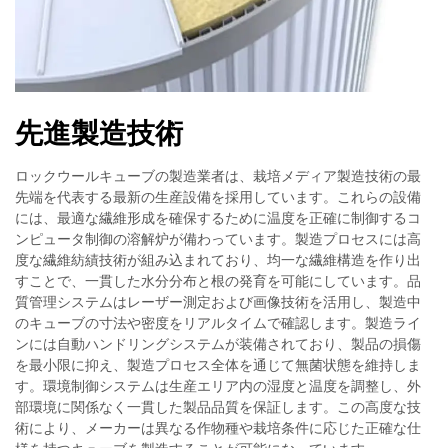
先進製造技術
ロックウールキューブの製造業者は、栽培メディア製造技術の最
先端を代表する最新の生産設備を採用しています。これらの設備
には、最適な繊維形成を確保するために温度を正確に制御するコ
ンピュータ制御の溶解炉が備わっています。製造プロセスには高
度な繊維紡績技術が組み込まれており、均一な繊維構造を作り出
すことで、一貫した水分分布と根の発育を可能にしています。品
質管理システムはレーザー測定および画像技術を活用し、製造中
のキューブの寸法や密度をリアルタイムで確認します。製造ライ
ンには自動ハンドリングシステムが装備されており、製品の損傷
を最小限に抑え、製造プロセス全体を通じて無菌状態を維持しま
す。環境制御システムは生産エリア内の湿度と温度を調整し、外
部環境に関係なく一貫した製品品質を保証します。この高度な技
術により、メーカーは異なる作物種や栽培条件に応じた正確な仕