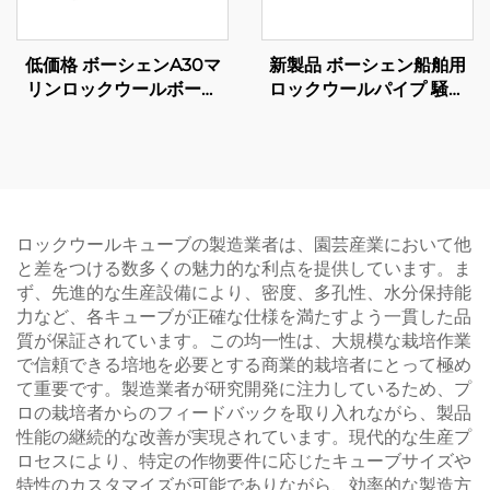
低価格 ボーシェンA30マ
新製品 ボーシェン船舶用
リンロックウールボード
ロックウールパイプ 騒音
断熱用ロックウールボード
防止 断熱材 建設用防火・
石綿建材断熱パネル用
熱絶縁材
ロックウールキューブの製造業者は、園芸産業において他
と差をつける数多くの魅力的な利点を提供しています。ま
ず、先進的な生産設備により、密度、多孔性、水分保持能
力など、各キューブが正確な仕様を満たすよう一貫した品
質が保証されています。この均一性は、大規模な栽培作業
で信頼できる培地を必要とする商業的栽培者にとって極め
て重要です。製造業者が研究開発に注力しているため、プ
ロの栽培者からのフィードバックを取り入れながら、製品
性能の継続的な改善が実現されています。現代的な生産プ
ロセスにより、特定の作物要件に応じたキューブサイズや
特性のカスタマイズが可能でありながら、効率的な製造方