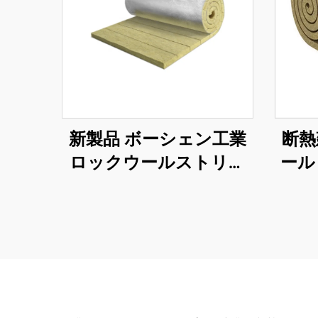
新製品 ボーシェン工業
断熱
ロックウールストリッ
ール
プマット ストーンウー
ルロール 工業用ボイラ
ー建物断熱材