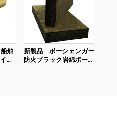
ン船舶
新製品 ボーシェンガー
パイプ
防火ブラック岩綿ボード
建設用
高密度岩綿 音遮断 防火
材