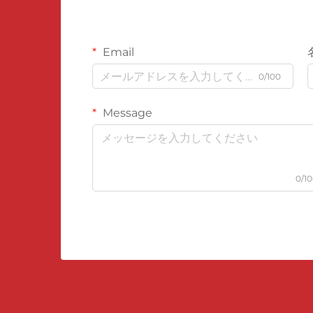
Email
0/100
Message
0/1