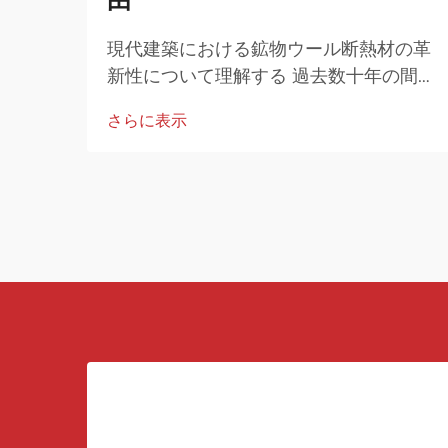
現代建築における鉱物ウール断熱材の革
新性について理解する 過去数十年の間に
現代建設技術は劇的に進化してきてお
さらに表示
り、革新的な材料がより効率的で持続可
能な建築を実現する上で重要な役割を果
たしています...