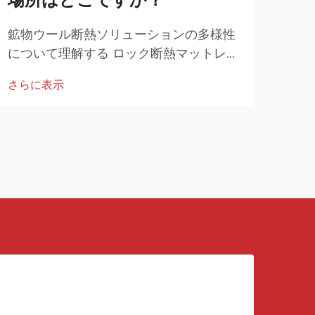
鉱物ウール断熱ソリューションの多様性
外壁
について理解する ロック断熱マットレス
外装
ロールは、現代の建設および産業用途に
クウ
さらに表示
さら
おいてますます不可欠となり、優れた断
性、
熱性能と耐火性を提供しています。
リュ