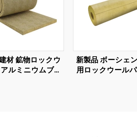
建材 鉱物ロックウ
新製品 ボーシェ
 アルミニウムブラ
用ロックウール
ンケット
騒音防止 断熱材 
防火・熱絶縁