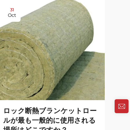
31
31
Oct
Oc
ロック断熱ブランケットロー
な
ルが最も一般的に使用される
が
場所はどこですか？
か