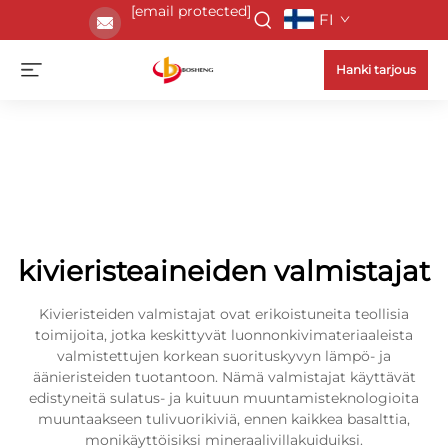
[email protected]
FI
Hanki tarjous
kivieristeaineiden valmistajat
Kivieristeiden valmistajat ovat erikoistuneita teollisia
toimijoita, jotka keskittyvät luonnonkivimateriaaleista
valmistettujen korkean suorituskyvyn lämpö- ja
äänieristeiden tuotantoon. Nämä valmistajat käyttävät
edistyneitä sulatus- ja kuituun muuntamisteknologioita
muuntaakseen tulivuorikiviä, ennen kaikkea basalttia,
monikäyttöisiksi mineraalivillakuiduiksi.