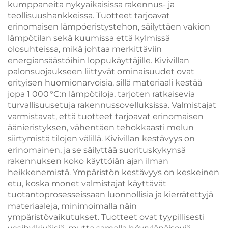
kumppaneita nykyaikaisissa rakennus- ja
teollisuushankkeissa. Tuotteet tarjoavat
erinomaisen lämpöeristystehon, säilyttäen vakion
lämpötilan sekä kuumissa että kylmissä
olosuhteissa, mikä johtaa merkittäviin
energiansäästöihin loppukäyttäjille. Kivivillan
palonsuojaukseen liittyvät ominaisuudet ovat
erityisen huomionarvoisia, sillä materiaali kestää
jopa 1 000 °C:n lämpötiloja, tarjoten ratkaisevia
turvallisuusetuja rakennussovelluksissa. Valmistajat
varmistavat, että tuotteet tarjoavat erinomaisen
äänieristyksen, vähentäen tehokkaasti melun
siirtymistä tilojen välillä. Kivivillan kestävyys on
erinomainen, ja se säilyttää suorituskykynsä
rakennuksen koko käyttöiän ajan ilman
heikkenemistä. Ympäristön kestävyys on keskeinen
etu, koska monet valmistajat käyttävät
tuotantoprosesseissaan luonnollisia ja kierrätettyjä
materiaaleja, minimoimalla näin
ympäristövaikutukset. Tuotteet ovat tyypillisesti