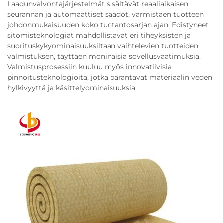
Laadunvalvontajärjestelmät sisältävät reaaliaikaisen
seurannan ja automaattiset säädöt, varmistaen tuotteen
johdonmukaisuuden koko tuotantosarjan ajan. Edistyneet
sitomisteknologiat mahdollistavat eri tiheyksisten ja
suorituskykyominaisuuksiltaan vaihtelevien tuotteiden
valmistuksen, täyttäen moninaisia sovellusvaatimuksia.
Valmistusprosessiin kuuluu myös innovatiivisia
pinnoitusteknologioita, jotka parantavat materiaalin veden
hylkivyyttä ja käsittelyominaisuuksia.