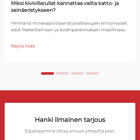
Miksi kivivillarullat kannattaa valita katto- ja
seinäeristykseen?
Ymmärrä mineraalivillaeristysratkaisujen erinomaiset
edut Rakentamisen ja kodinparannuksen maailmassa,
joka jatkuvasti kehittyy, oikean eristemateriaalin
valitseminen voi tehdä valtavan eron
Näytä lisää
energiatehokkuudessa, mukavuudessa ja
rakennuksen...
Hanki ilmainen tarjous
Edustajamme ottaa sinuun yhteyttä pian.