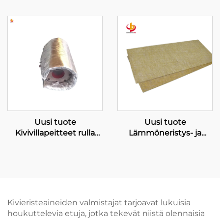
lämmöneristevilla
kivivilla-alumiinipeite
Kuituvilla Metalliverkolla
120 kg/m3 Kuituvillasuo
Uusi tuote
Uusi tuote
Kivivillapeitteet rulla
Lämmöneristys- ja
lämmöneristykseen ja
äänieristevillamateriaalit
tulensuojaukseen
Kivivillaseinä
Teollisuuden joustava
Lämmöneriste
eristyskansi
Merikivivillasuutu
aluksiin
Kivieristeaineiden valmistajat tarjoavat lukuisia
houkuttelevia etuja, jotka tekevät niistä olennaisia