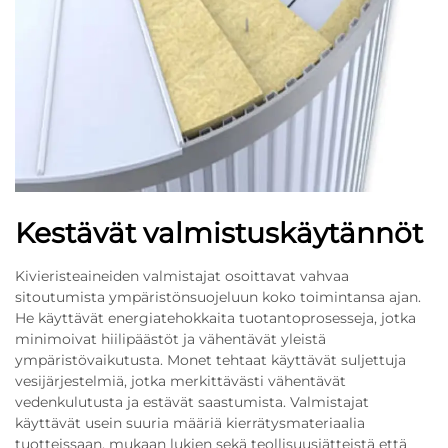
Kestävät valmistuskäytännöt
Kivieristeaineiden valmistajat osoittavat vahvaa
sitoutumista ympäristönsuojeluun koko toimintansa ajan.
He käyttävät energiatehokkaita tuotantoprosesseja, jotka
minimoivat hiilipäästöt ja vähentävät yleistä
ympäristövaikutusta. Monet tehtaat käyttävät suljettuja
vesijärjestelmiä, jotka merkittävästi vähentävät
vedenkulutusta ja estävät saastumista. Valmistajat
käyttävät usein suuria määriä kierrätysmateriaalia
tuotteissaan, mukaan lukien sekä teollisuusjätteistä että