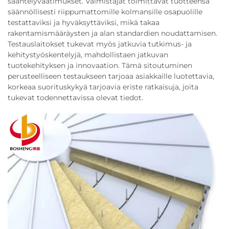
sääntelyvaatimukset. Valmistajat toimittavat tuotteensa
säännöllisesti riippumattomille kolmansille osapuolille
testattaviksi ja hyväksyttäviksi, mikä takaa
rakentamismääräysten ja alan standardien noudattamisen.
Testauslaitokset tukevat myös jatkuvia tutkimus- ja
kehitystyöskentelyjä, mahdollistaen jatkuvan
tuotekehityksen ja innovaation. Tämä sitoutuminen
perusteelliseen testaukseen tarjoaa asiakkaille luotettavia,
korkeaa suorituskykyä tarjoavia eriste ratkaisuja, joita
tukevat todennettavissa olevat tiedot.