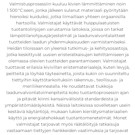
Valmistusprosessiin kuuluu kivien lämmittäminen noin
1 500 °C:seen, jonka jälkeen sulanut materiaali pyöritytään
hienoiksi kuiduiksi, jotka liimaillaan yhteen orgaanisilla
hartsoilla. Valmistajat käyttävät huippulaatuisten
tuotantolinjojen varustamia laitoksia, joissa on tarkat
lämpötilanohjausjärjestelmät ja laadunvalvontalaitteet
tuotteiden laadun yhdenmukaisuuden varmistamiseksi.
Heidän tiloissaan on yleensä tutkimus- ja kehitysosastoja,
jotka keskittyvät uusien eristeratkaisujen kehittämiseen ja
olemassa olevien tuotteiden parantamiseen. Valmistajat
tuottavat erilaisia kivivillan eristemateriaaleja, kuten levyjä,
peitteitä ja löyhää täyteainetta, joista kukin on suunniteltu
tiettyihin käyttötarkoituksiin rakennus-, teollisuus- ja
meriliikennealalla. He noudattavat tiukkoja
laadunvalvontatoimenpiteitä koko tuotantoprosessin ajan
ja pitävät kiinni kansainvälisistä standardeista ja
ympäristömääräyksistä. Näissä laitoksissa sovelletaan usein
kestäviä käytäntöjä, mukaan lukien kierrätysmateriaalien
käyttö ja energiatehokkaat tuotantomenetelmät. Monet
valmistajat tarjoavat myös räätälöityjä ratkaisuja
vastaamaan tiettyjen hankkeiden vaatimuksia ja tarjoavat