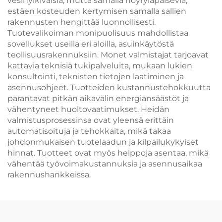
vesihylkiväisiä, mutta samalla höyryläpäiseviä,
estäen kosteuden kertymisen samalla sallien
rakennusten hengittää luonnollisesti.
Tuotevalikoiman monipuolisuus mahdollistaa
sovellukset useilla eri aloilla, asuinkäytöstä
teollisuusrakennuksiin. Monet valmistajat tarjoavat
kattavia teknisiä tukipalveluita, mukaan lukien
konsultointi, teknisten tietojen laatiminen ja
asennusohjeet. Tuotteiden kustannustehokkuutta
parantavat pitkän aikavälin energiansäästöt ja
vähentyneet huoltovaatimukset. Heidän
valmistusprosessinsa ovat yleensä erittäin
automatisoituja ja tehokkaita, mikä takaa
johdonmukaisen tuote­laadun ja kilpailukykyiset
hinnat. Tuotteet ovat myös helppoja asentaa, mikä
vähentää työvoimakustannuksia ja asennusaikaa
rakennushankkeissa.