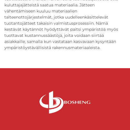
kuluttajajätteistä saatua materiaalia. Jätteen
vähentämiseen kuuluu materiaalien
talteenottojärjestelmät, jotka uudelleenkäsittelevät
tuotantojätteet takaisin valmistusprosessiin. Nämä
kestävät käytännöt hyödyttävät paitsi ympäristöä myös
tuottavat kustannussäästöjä, joita voidaan siirtää
asiakkaille, samalla kun vastataan kasvavaan kysyntään
ympäristöystävällisistä rakennusmateriaaleista.