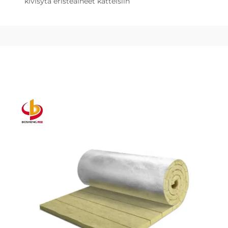
kivisytä eristeaineet katteisiin