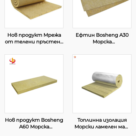
Нов продукт Мрежа
Ефтин Bosheng A30
от телени пръстени
Морска
Каменна вълна Руло
каменновълнена
каменна минерална
плоча
вълна Вълнен килим
Топлоизолационна
Звукоизолация
каменновълнена
Каменна минерална
плоча за каменна
вълна Покривка
вълна Строителна
изолационна панел
Нов продукт Bosheng
Топлинна изолация
A60 Морска
Морски ламелен мат
каменновълнена
За морски и офшорни