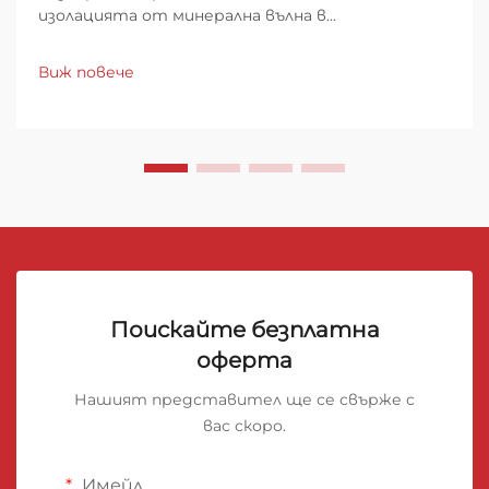
изолацията от минерална вълна в
съвременната архитектура. Съвременното
строителство се е променило значително
Виж повече
през последните десетилетия, като
иновативните материали играят ключова роля
при създаването на по-ефективни и
устойчиви...
Поискайте безплатна
оферта
Нашият представител ще се свърже с
вас скоро.
Имейл