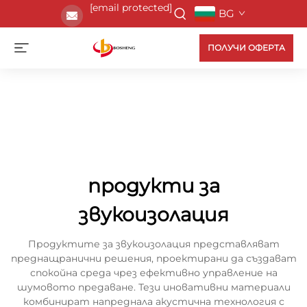
[email protected]
BG
ПОЛУЧИ ОФЕРТА
продукти за
звукоизолация
Продуктите за звукоизолация представляват
преднащранични решения, проектирани да създават
спокойна среда чрез ефективно управление на
шумовото предаване. Тези иновативни материали
комбинират напреднала акустична технология с