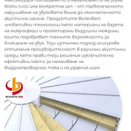
максимизира поглъщането и намаляването на звука.
Всеки слой има конкретна цел – от първоначалното
нарушаване на звуковата вълна до окончателното
акустично гасене. Продуктите включват
иновативни технологии като материали на базата
на микросфери и проектирани въздушни междини,
които подобряват техните възможности за
блокиране на звук. Този изтънчен подход осигурява
оптимална производителност в различни акустични
среди, като прави тези решения изключително
ефективни както за намаляване на
въздухопроводния, така и на ударния шум.