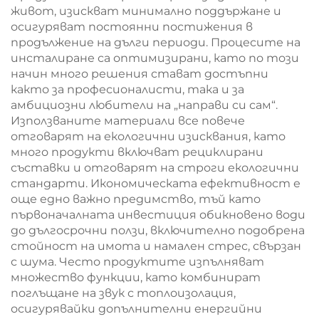
живот, изискват минимално поддържане и
осигуряват постоянни постижения в
продължение на дълги периоди. Процесите на
инсталиране са оптимизирани, като по този
начин много решения стават достъпни
както за професионалисти, така и за
амбициозни любители на „направи си сам“.
Използваните материали все повече
отговарят на екологични изисквания, като
много продукти включват рециклирани
съставки и отговарят на строги екологични
стандарти. Икономическата ефективност е
още едно важно предимство, тъй като
първоначалната инвестиция обикновено води
до дългосрочни ползи, включително подобрена
стойност на имота и намален стрес, свързан
с шума. Често продуктите изпълняват
множество функции, като комбинират
поглъщане на звук с топлоизолация,
осигурявайки допълнителни енергийни