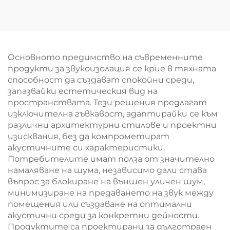
плоча
изолации
Каменновълнена
Противопожарна
изолация
защита 60-100 kg/m³
Произведена в
Персонализируем
Малайзия
Основното предимство на съвременните
каменновълнена
продукти за звукоизолация се крие в тяхната
плоча за морско
способност да създават спокойни среди,
използване
запазвайки естетическия вид на
пространствата. Тези решения предлагат
изключителна гъвкавост, адаптирайки се към
различни архитектурни стилове и проектни
изисквания, без да компрометират
акустичните си характеристики.
Потребителите имат полза от значително
намаляване на шума, независимо дали става
въпрос за блокиране на външен уличен шум,
минимизиране на предаването на звук между
помещения или създаване на оптимални
акустични среди за конкретни дейности.
Продуктите са проектирани за дълготраен