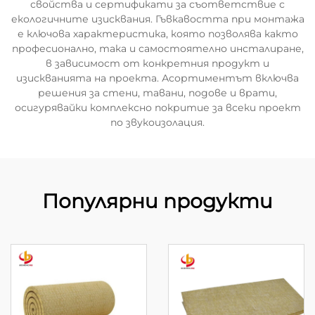
свойства и сертификати за съответствие с
екологичните изисквания. Гъвкавостта при монтажа
е ключова характеристика, която позволява както
професионално, така и самостоятелно инсталиране,
в зависимост от конкретния продукт и
изискванията на проекта. Асортиментът включва
решения за стени, тавани, подове и врати,
осигурявайки комплексно покритие за всеки проект
по звукоизолация.
Популярни продукти