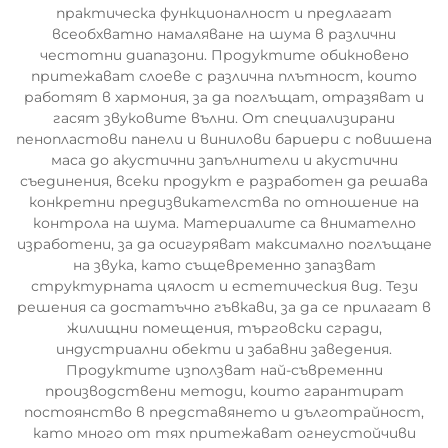
практическа функционалност и предлагат
всеобхватно намаляване на шума в различни
честотни диапазони. Продуктите обикновено
притежават слоеве с различна плътност, които
работят в хармония, за да поглъщат, отразяват и
гасят звуковите вълни. От специализирани
пенопластови панели и винилови бариери с повишена
маса до акустични запълнители и акустични
съединения, всеки продукт е разработен да решава
конкретни предизвикателства по отношение на
контрола на шума. Материалите са внимателно
изработени, за да осигуряват максимално поглъщане
на звука, като същевременно запазват
структурната цялост и естетическия вид. Тези
решения са достатъчно гъвкави, за да се прилагат в
жилищни помещения, търговски сгради,
индустриални обекти и забавни заведения.
Продуктите използват най-съвременни
производствени методи, които гарантират
постоянство в представянето и дълготрайност,
като много от тях притежават огнеустойчиви