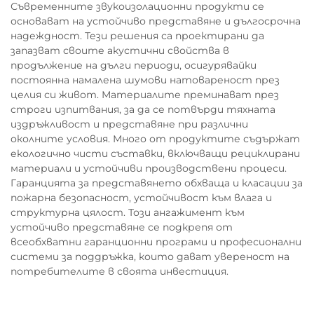
Съвременните звукоизолационни продукти се
основават на устойчиво представяне и дългосрочна
надеждност. Тези решения са проектирани да
запазват своите акустични свойства в
продължение на дълги периоди, осигурявайки
постоянна намалена шумови натовареност през
целия си живот. Материалите преминават през
строги изпитвания, за да се потвърди тяхната
издръжливост и представяне при различни
околните условия. Много от продуктите съдържат
екологично чисти съставки, включващи рециклирани
материали и устойчиви производствени процеси.
Гаранцията за представянето обхваща и класации за
пожарна безопасност, устойчивост към влага и
структурна цялост. Този ангажимент към
устойчиво представяне се подкрепя от
всеобхватни гаранционни програми и професионални
системи за поддръжка, които дават увереност на
потребителите в своята инвестиция.