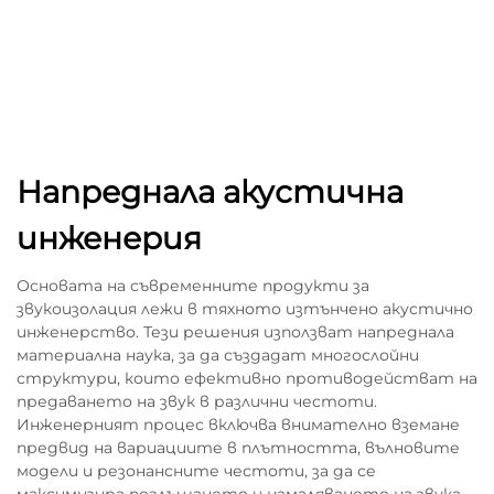
Напреднала акустична
инженерия
Основата на съвременните продукти за
звукоизолация лежи в тяхното изтънчено акустично
инженерство. Тези решения използват напреднала
материална наука, за да създадат многослойни
структури, които ефективно противодействат на
предаването на звук в различни честоти.
Инженерният процес включва внимателно вземане
предвид на вариациите в плътността, вълновите
модели и резонансните честоти, за да се