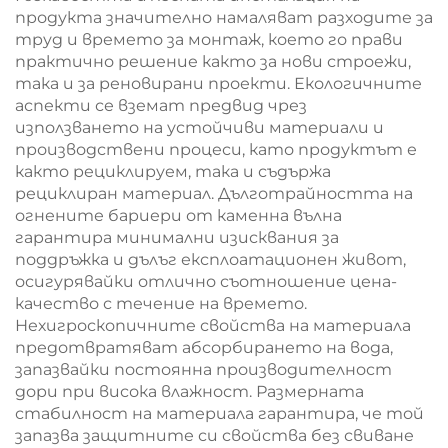
продукта значително намаляват разходите за
труд и времето за монтаж, което го прави
практично решение както за нови строежи,
така и за реновирани проекти. Екологичните
аспекти се вземат предвид чрез
използването на устойчиви материали и
производствени процеси, като продуктът е
както рециклируем, така и съдържа
рециклиран материал. Дълготрайността на
огнените бариери от каменна вълна
гарантира минимални изисквания за
поддръжка и дълъг експлоатационен живот,
осигурявайки отлично съотношение цена-
качество с течение на времето.
Нехигроскопичните свойства на материала
предотвратяват абсорбирането на вода,
запазвайки постоянна производителност
дори при висока влажност. Размерната
стабилност на материала гарантира, че той
запазва защитните си свойства без свиване