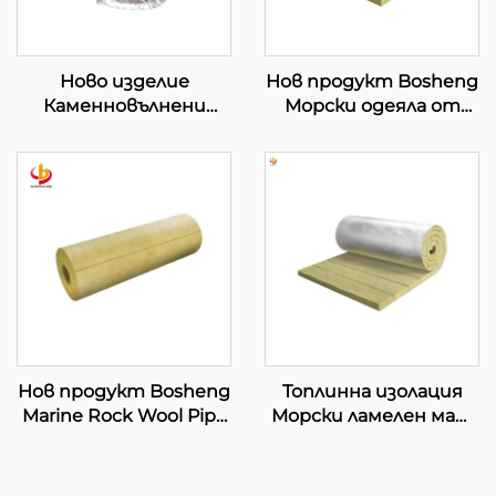
Ново изделие
Нов продукт Bosheng
Каменновълнени
Морски одеяла от
одеяла на руло за
каменна вата за
топлинна изолация и
подова изолация,
пожарна безопасност
звуко и
Гъвкава
противопожарна
индустриална
изолация от рула
изолационна обвивка
базалтова каменна
вата
Нов продукт Bosheng
Топлинна изолация
Marine Rock Wool Pipe
Морски ламелен мат
Звукоизолация
За морски и офшорни
Огнеупорен
изолации
строителен
Противопожарна