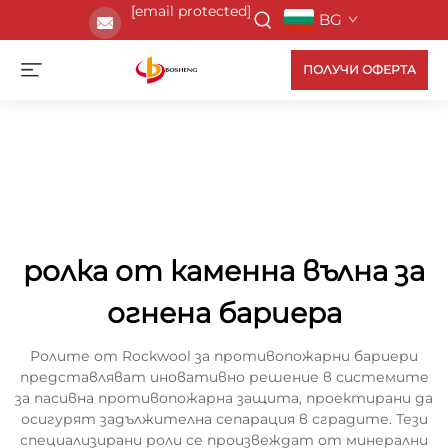
[email protected]
BG
ПОЛУЧИ ОФЕРТА
ролка от каменна вълна за
огнена бариера
Ролите от Rockwool за противопожарни бариери
представляват иновативно решение в системите
за пасивна противопожарна защита, проектирани да
осигурят задължителна сепарация в сградите. Тези
специализирани роли се произвеждат от минерални