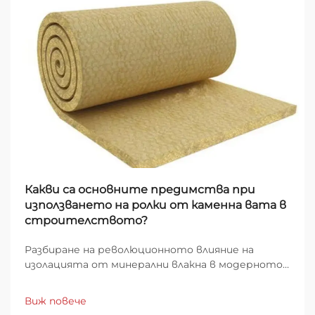
Какви са основните предимства при
използването на ролки от каменна вата в
строителството?
Разбиране на революционното влияние на
изолацията от минерални влакна в модерното
строителство Строителният сектор е
изживял забележителна еволюция в
Виж повече
изолационните материали през последните