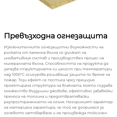
Превъзходна огнезащита
Изключителните огнезащитни възможности на
ролката от каменна вълна се дължат на
иновативния състав и производствен процес на
минералната вълна. Способността на продукта да
запазва структурната си цялост при температури
над 1000°C осигурява решаваща защита по време на
пожар. Този ефект се постига чрез прецизно
проектирана структура на влакната, която създава
множество въздушни джобове, ефективно забавяйки
преноса на топлина и предотвратявайки
разпространението на огъня. Негоримият характер
на материала гарантира, че той не допринася за
огневото натоварване и не произвежда токсичен