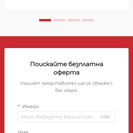
десетилетия, като минералновълнените ролки
се открояват като едно от най-добрите
решения за...
Поискайте безплатна
оферта
Нашият представител ще се свърже с
вас скоро.
Имейл
0/100
Име