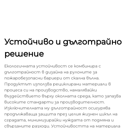
Устойчиво и дълготрайно
решение
Екологичната устойчивост се комбинира с
дълготрайност в дизайна на рулоните за
пожаробезопасни бариери от скална вълна.
Продуктът използва рециклирани материали в
процеса си на производство, намалявайки
въздействието върху околната среда, като запазва
високите стандарти за производителност.
Изключителната му дълготрайност осигурява
продължаваща защита през целия жизнен цикъл на
сградата, минимизирайки нуждата от подмяна и
свързаните разходи. Устойчивостта на материала