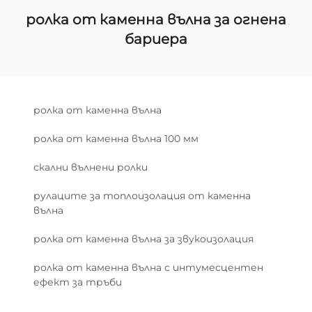
ролка от каменна вълна за огнена
бариера
ролка от каменна вълна
ролка от каменна вълна 100 мм
скални вълнени ролки
рулаците за топлоизолация от каменна
вълна
ролка от каменна вълна за звукоизолация
ролка от каменна вълна с интумесцентен
ефект за тръби