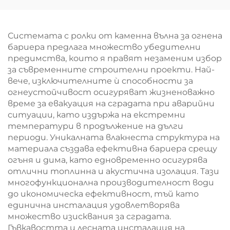
материал за
защита 60-100 kg/m³
топлоизолация
Персонализируем
Системата с ролки от каменна вълна за огнена
бариера предлага множество убедителни
предимства, които я правят незаменим избор
за съвременните строителни проекти. Най-
вече, изключителните ѝ способности за
огнеустойчивост осигуряват жизненоважно
време за евакуация на сградата при аварийни
ситуации, като издържа на екстремни
температури в продължение на дълги
периоди. Уникалната влакнеста структура на
материала създава ефективна бариера срещу
огъня и дима, като едновременно осигурява
отлични топлинна и акустична изолация. Тази
многофункционална производителност води
до икономическа ефективност, тъй като
единична инсталация удовлетворява
множество изисквания за сградата.
Гъвкавостта и лесната инсталация на