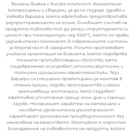
вълнени влакна с висока плътност, внимателно
компресирани и свързани, за да се създаде здрава и
гъвкава бариера, която ефективно предотвратява
разпространението на огъня. Основният състав на
продукта позволява той да запази структурната си
цялост при температури над 1000°C, което го прави
задължителен компонент в съвременните системи
за безопасност в сградите. Ролите притежават
уникална ориентация на влакната, която подобрява
техните противопожарни свойства, като
същевременно осигуряват отлични акустични и
топлинни изолационни характеристики. Тези
бариери са специално проектирани за монтаж в
стенни кухини, подови пространства и около
преминаващи инсталации, като създават
ефективно уплътнение срещу огън, дим и горещи
газове. Негоримият характер на материала и
неговата изключителна дълготрайност
гарантират дългосрочна производителност без
намаляване на качеството. Монтажът е опростен
благодарение на гъвкавостта на продукта, който