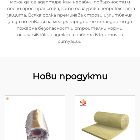
може да се адаптира към неравни повърхности и
тесни пространства, като осигурява непрекъсната
защита. Всяка ролка преминава строги изпитвания,
за да отговаря на международните стандарти за
пожарна безопасност и строителни норми,
осигурявайки надеждна работа в критични
ситуации.
Нови продукти