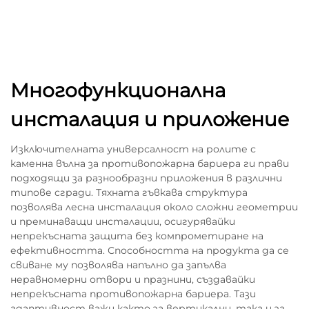
Многофункционална
инсталация и приложение
Изключителната универсалност на ролите с
каменна вълна за противопожарна бариера ги прави
подходящи за разнообразни приложения в различни
типове сгради. Тяхната гъвкава структура
позволява лесна инсталация около сложни геометрии
и преминаващи инсталации, осигурявайки
непрекъсната защита без компрометиране на
ефективността. Способността на продукта да се
свиване му позволява напълно да запълва
неравномерни отвори и празнини, създавайки
непрекъсната противопожарна бариера. Тази
адаптивност важи както за вертикални, така и за