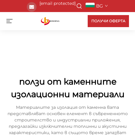
[email protected]
BG
ПОЛУЧИ ОФЕРТА
ползи от каменните
изолационни материали
Материалите за изолация от каменна вата
представляват основен елемент в съвременното
строителство и индустриални приложения,
предлагайки изключителни топлинни и акустични
характеристики, като в същото време запазват