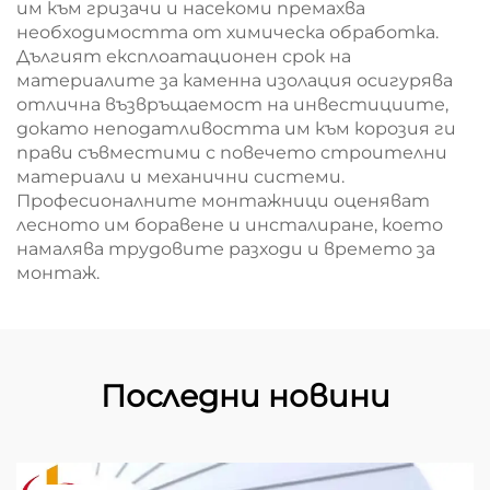
им към гризачи и насекоми премахва
необходимостта от химическа обработка.
Дългият експлоатационен срок на
материалите за каменна изолация осигурява
отлична възвръщаемост на инвестициите,
докато неподатливостта им към корозия ги
прави съвместими с повечето строителни
материали и механични системи.
Професионалните монтажници оценяват
лесното им боравене и инсталиране, което
намалява трудовите разходи и времето за
монтаж.
Последни новини