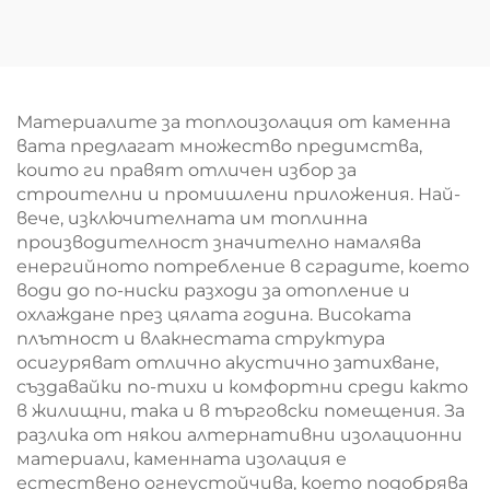
подова изолация,
изолации
звуко и
Противопожарна
противопожарна
защита 60-100 kg/m³
изолация от рула
Персонализируем
базалтова каменна
Материалите за топлоизолация от каменна
вата
вата предлагат множество предимства,
които ги правят отличен избор за
строителни и промишлени приложения. Най-
вече, изключителната им топлинна
производителност значително намалява
енергийното потребление в сградите, което
води до по-ниски разходи за отопление и
охлаждане през цялата година. Високата
плътност и влакнестата структура
осигуряват отлично акустично затихване,
създавайки по-тихи и комфортни среди както
в жилищни, така и в търговски помещения. За
разлика от някои алтернативни изолационни
материали, каменната изолация е
естествено огнеустойчива, което подобрява