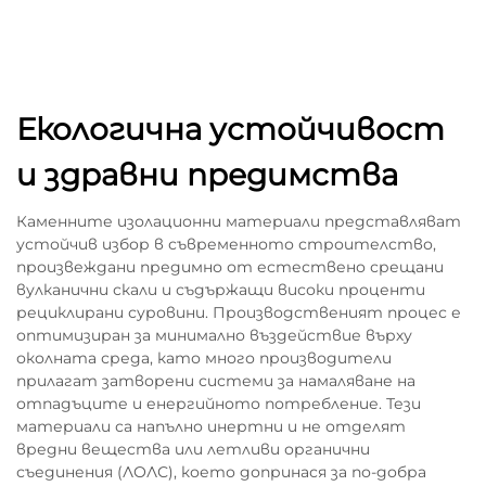
Екологична устойчивост
и здравни предимства
Каменните изолационни материали представляват
устойчив избор в съвременното строителство,
произвеждани предимно от естествено срещани
вулканични скали и съдържащи високи проценти
рециклирани суровини. Производственият процес е
оптимизиран за минимално въздействие върху
околната среда, като много производители
прилагат затворени системи за намаляване на
отпадъците и енергийното потребление. Тези
материали са напълно инертни и не отделят
вредни вещества или летливи органични
съединения (ЛОЛС), което допринася за по-добра