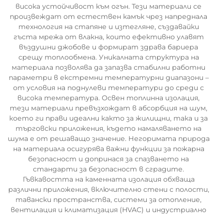
висока устойчивост към огън. Тези материали се
произвеждат от естествен камък чрез напреднала
технология на стапяне и изтегляне, създавайки
гъста мрежа от влакна, които ефективно улавят
въздушни джобове и формират здрава бариера
срещу топлообмена. Уникалната структура на
материала позволява да запазва стабилни работни
параметри в екстремни температурни диапазони –
от условия на поднулеви температури до среди с
висока температура. Освен топлинна изолация,
тези материали превъзхождат в абсорбция на шум,
което ги прави идеални както за жилищни, така и за
търговски приложения, където намаляването на
шума е от решаващо значение. Негоримата природа
на материала осигурява важни функции за пожарна
безопасност и допринася за спазването на
стандарти за безопасност в сградите.
Гъвкавостта на каменната изолация обхваща
различни приложения, включително стени с полости,
тавански пространства, системи за отопление,
вентилация и климатизация (HVAC) и индустриално