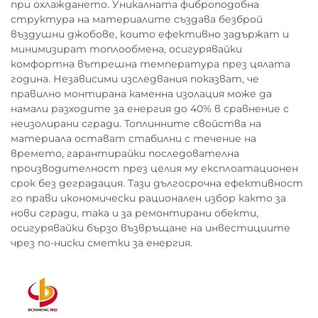
при охлаждането. Уникалната фиброподобна
структура на материалите създава безброй
въздушни джобове, които ефективно задържат и
минимизират топлообмена, осигурявайки
комфортна вътрешна температура през цялата
година. Независими изследвания показват, че
правилно монтирана каменна изолация може да
намали разходите за енергия до 40% в сравнение с
неизолирани сгради. Топлинните свойства на
материала остават стабилни с течение на
времето, гарантирайки последователна
производителност през целия му експлоатационен
срок без деградация. Тази дългосрочна ефективност
го прави икономически рационален избор както за
нови сгради, така и за ремонтирани обекти,
осигурявайки бързо възвръщане на инвестициите
чрез по-ниски сметки за енергия.