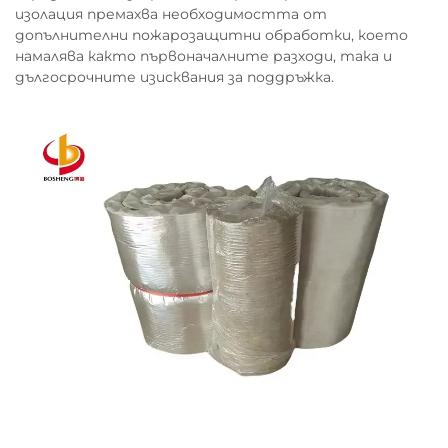
изолация премахва необходимостта от
допълнителни пожарозащитни обработки, което
намалява както първоначалните разходи, така и
дългосрочните изисквания за поддръжка.