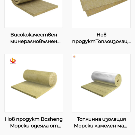
Висококачествен
Нов
минералновълнен
продуктТоплоизолацио
шумозаглушаващ
материали от
топлоизолационен
каменна вата за
одеял с мрежа от
стени, морска
желязна проволока 120
каменна вата за
kg/m³
кораби
Минералновълнено
одеяло
Нов продукт Bosheng
Топлинна изолация
Морски одеяла от
Морски ламелен мат
каменна вата за
За морски и офшорни