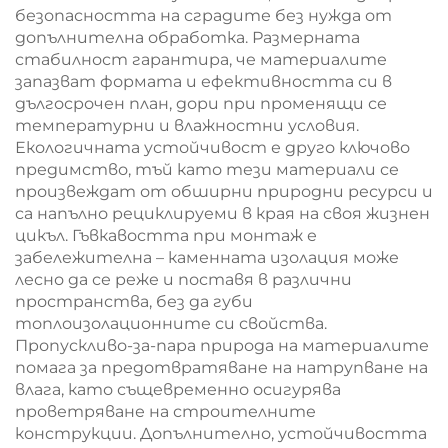
безопасността на сградите без нужда от
допълнителна обработка. Размерната
стабилност гарантира, че материалите
запазват формата и ефективността си в
дългосрочен план, дори при променящи се
температурни и влажностни условия.
Екологичната устойчивост е друго ключово
предимство, тъй като тези материали се
произвеждат от обширни природни ресурси и
са напълно рециклируеми в края на своя жизнен
цикъл. Гъвкавостта при монтаж е
забележителна – каменната изолация може
лесно да се реже и поставя в различни
пространства, без да губи
топлоизолационните си свойства.
Пропускливо-за-пара природа на материалите
помага за предотвратяване на натрупване на
влага, като същевременно осигурява
проветряване на строителните
конструкции. Допълнително, устойчивостта