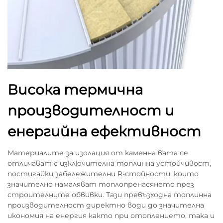
Висока термична
производителност и
енергийна ефективност
Материалите за изолация от каменна вата се
отличават с изключителна топлинна устойчивост,
постигайки забележителни R-стойности, които
значително намаляват топлопренасянето през
строителните обвивки. Тази превъзходна топлинна
производителност директно води до значителна
икономия на енергия както при отоплението, така и