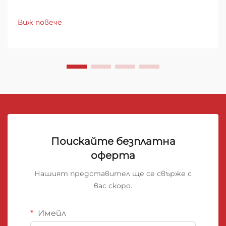
безопасност. Когато става въпрос за защита
на сгради и индустриални съоръжения от
Виж повече
разрушителните ефекти на пожара,
огнеупорното минерално изолационно одеяло
служи като критична линия на защита...
Поискайте безплатна
оферта
Нашият представител ще се свърже с
вас скоро.
Имейл