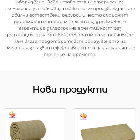
оборудване. Освен това тези материали са
екологично устойчиви, тъй като се произвеждат от
обилни естествени ресурси и често съдържат
рециклиран материал. Тяхната издръжливост
гарантира дългосрочна ефективност без
деградация, докато свойствата им на устойчивост
към влага предотвратяват образуването на
плесени и запазват ефективността на изолацията с
течение на времето.
Нови продукти