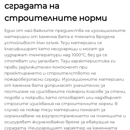
сградата на
строителните норми
Един от най-важните предимства на изолационните
материали от каменна вата е тяхната вродена
устойчивост към огъня. Тези материали се
класифицират като неизгарящи и могат да
издържат температури над 1000°C, без да се
стопяват или запалват. Тази характеристика ги
прави задължителен компонент при
проектирането и строителството на
пожаробезопасни сгради. Изолационните материали
от каменна вата допринасят значително за
постигане на изискваните пожарни класове за стени,
подове и покриви, като отговарят или надхвърлят
строгите изисквания на строителните норми. В
случай на пожар тези материали помагат за
ограничаване на разпространението на пламъците и
осигуряват жизненоважно време за евакуация на
сградата. Неизгарящият характер на каменната