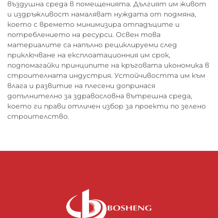
въздушна среда в помещенията. Дългият им живот
и издръжливост намаляват нуждата от подмяна,
което с времето минимизира отпадъците и
потреблението на ресурси. Освен това
материалите са напълно рециклируеми след
приключване на експлоатационния им срок,
подпомагайки принципите на кръговата икономика в
строителната индустрия. Устойчивостта им към
влага и развитие на плесени допринася
допълнително за здравословна вътрешна среда,
което ги прави отличен избор за проекти по зелено
строителство.