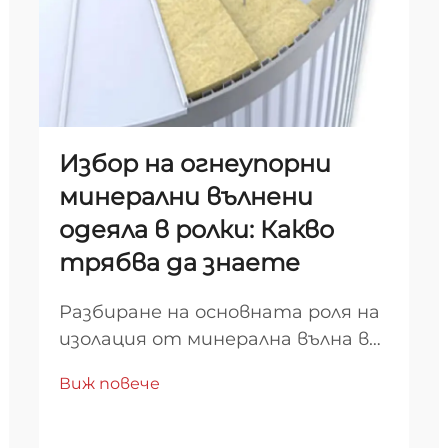
Избор на огнеупорни
минерални вълнени
одеяла в ролки: Какво
трябва да знаете
Разбиране на основната роля на
изолация от минерална вълна в
противопожарната
Виж повече
безопасност. Когато става
въпрос за защита на сгради и
индустриални съоръжения от