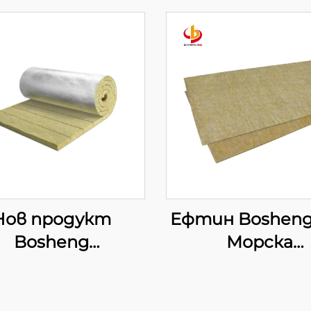
Нов продукт
Ефтин Bosheng
Bosheng
Морска
ндустриална
каменновълн
менна вълна в
плоча
ици Килим от
Топлоизолацио