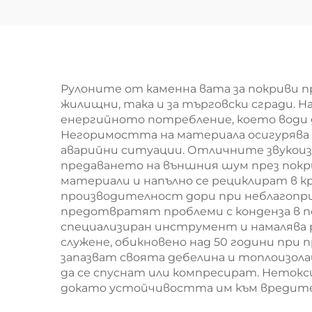
инсталации като
кам
топлинен изолатор
за 
на
к
Рулоните от каменна вата за покриви 
жилищни, така и за търговски сгради. 
енергийното потребление, което води д
Негоримостта на материала осигурява п
аварийни ситуации. Отличните звукоиз
предаването на външния шум през покри
материали и напълно се рециклират в к
производителност дори при неблагопри
предотвратят проблеми с конденза в п
специализиран инструмент и намалява 
служене, обикновено над 50 години при
запазват своята дебелина и топлоизола
да се спуснат или компресират. Нетокс
докато устойчивостта им към вредител