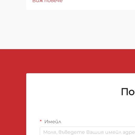
Виж повече
става въпрос за защита на
домовете от пожарни
опасности, изборът на
изолационен материал играе
ключова роля за общата
безопасност на сградата.
Рулоните от минерална вата са
се утвърдили...
По
Имейл