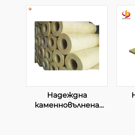
Надеждна
каменновълнена
фолиева тръба за
и
индустриални
ка
водопроводни
ив