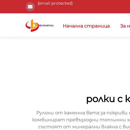
[email protected]
Начална страница
За 
ролки с 
Рулони от каменна вата за покрив
комбинират превъзходни топлинни х
състоят от минерални влакна с вис