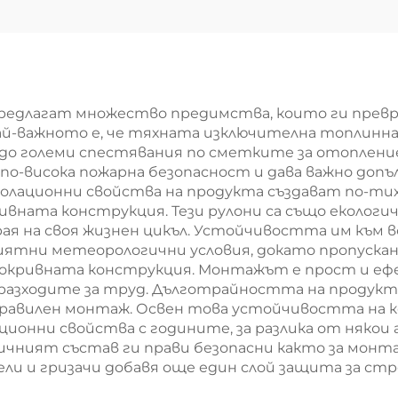
енна вълна Руло
каменновълн
термоизолация
плоча за каме
 индустриални
вълна Строит
отли и сгради
изолационна п
предлагат множество предимства, които ги превр
Най-важното е, че тяхната изключителна топлинна
о големи спестявания по сметките за отопление 
о-висока пожарна безопасност и дава важно допъ
олационни свойства на продукта създават по-ти
вната конструкция. Тези рулони са също екологи
рая на своя жизнен цикъл. Устойчивостта им към 
ятни метеорологични условия, докато пропускане
окривната конструкция. Монтажът е прост и ефе
разходите за труд. Дълготрайността на продукта
 правилен монтаж. Освен това устойчивостта на ко
ционни свойства с годините, за разлика от няк
ичният състав ги прави безопасни както за мон
и и гризачи добавя още един слой защита за ст