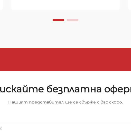
разрушителните ефекти на
пожара, огнеупорното
минерално изолационно одеяло
служи като критична линия на
защита...
искайте безплатна офе
Нашият представител ще се свърже с вас скоро.