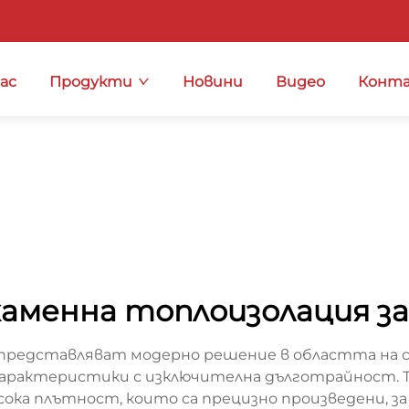
нас
Продукти
Новини
Видео
Конта
каменна топлоизолация з
и представляват модерно решение в областта на
арактеристики с изключителна дълготрайност. Те
ока плътност, които са прецизно произведени, з