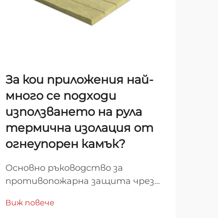
За кои приложения най-
Мо
много се подходи
въ
използването на рула
на
термична изолация от
пр
огнеупорен камък?
за
Основно ръководство за
Раз
противопожарна защита чрез
зву
изолация от минерална вата | В
на 
Виж повече
Виж
днешните индустриални и
вън