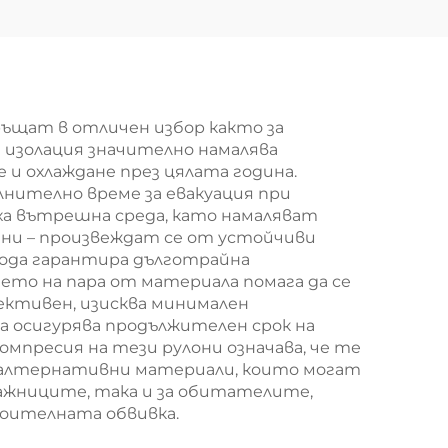
ена
формалдехидно-
нна
свободни
елна
строителни плочи
анел
от каменна вата
ъщат в отличен избор както за
 изолация значително намалява
и охлаждане през цялата година.
лнително време за евакуация при
ха вътрешна среда, като намаляват
чни – произвеждат се от устойчиви
вода гарантира дълготрайна
то на пара от материала помага да се
ктивен, изисква минимален
 осигурява продължителен срок на
мпресия на тези рулони означава, че те
ои алтернативни материали, които могат
тажниците, така и за обитателите,
роителната обвивка.