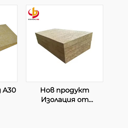
 A30
Нов продукт
Изолация от
ена
каменна вата за
преградни стени/
нна
звукоизолация/