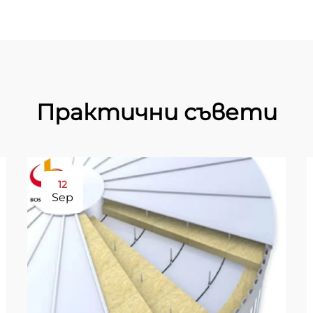
Практични съвети
12
Sep