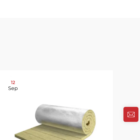
12
31
Sep
Oc