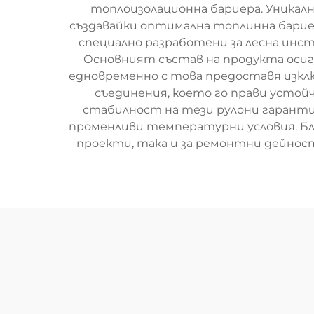
топлоизолационна бариера. Уникалн
създавайки оптимална топлинна барие
специално разработени за лесна инст
Основният състав на продукта осиг
едновременно с това предоставя изкл
съединения, което го прави устой
стабилност на тези рулони гаранти
променливи температурни условия. Бл
проекти, така и за ремонтни дейнос