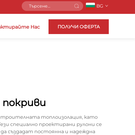
BG
ПОЛУЧИ ОФЕРТА
ктирайте Нас
а покриви
 строителната топлоизолация, като
зи специално проектирани рулони се
а да създадат постоянна и надеждна