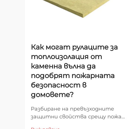
Как могат рулаците за
топлоизолация от
каменна вълна да
подобрят пожарната
безопасност в
домовете?
Разбиране на превъзходните
защитни свойства срещу пожар
на минералната вата. Когато