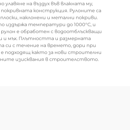
улавяне на въздух във влакната му,
 покривната конструкция. Рулоните са
плоски, наклонени и метални покриви.
о издържа температури до 1000°С, и
 рулон е обработен с водоотблъскващи
ни и мъх. Плътността и размерната
 си с течение на времето, дори при
 е подходящ както за нови строителни
енните изисквания в строителството.