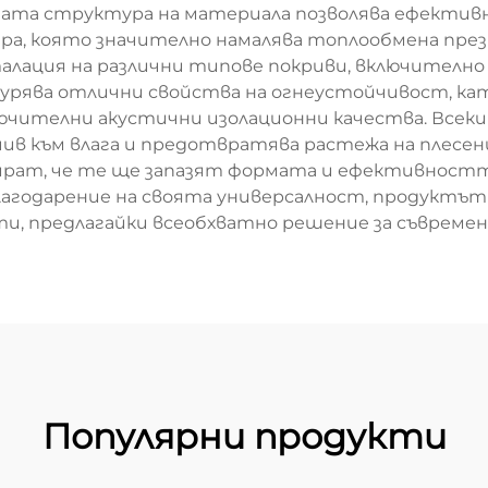
ата структура на материала позволява ефективно 
ра, която значително намалява топлообмена през
алация на различни типове покриви, включително 
урява отлични свойства на огнеустойчивост, кат
ючителни акустични изолационни качества. Всеки
чив към влага и предотвратява растежа на плесе
рат, че те ще запазят формата и ефективността
агодарение на своята универсалност, продуктът
ти, предлагайки всеобхватно решение за съврем
Популярни продукти