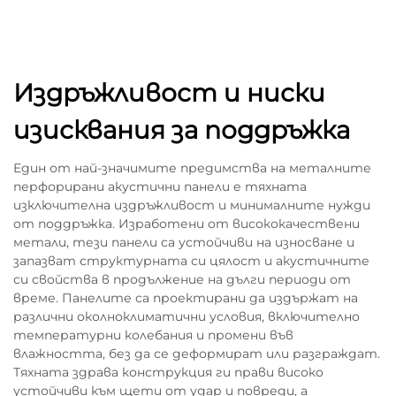
Издръжливост и ниски
изисквания за поддръжка
Един от най-значимите предимства на металните
перфорирани акустични панели е тяхната
изключителна издръжливост и минималните нужди
от поддръжка. Изработени от висококачествени
метали, тези панели са устойчиви на износване и
запазват структурната си цялост и акустичните
си свойства в продължение на дълги периоди от
време. Панелите са проектирани да издържат на
различни околноклиматични условия, включително
температурни колебания и промени във
влажността, без да се деформират или разграждат.
Тяхната здрава конструкция ги прави високо
устойчиви към щети от удар и повреди, а