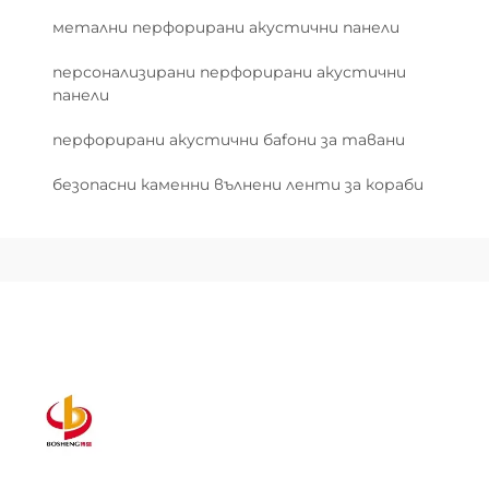
метални перфорирани акустични панели
персонализирани перфорирани акустични
панели
перфорирани акустични бafони за тавани
безопасни каменни вълнени ленти за кораби