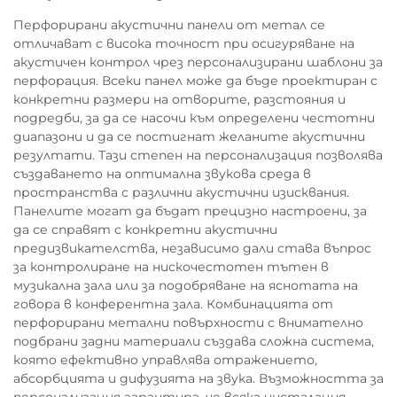
Перфорирани акустични панели от метал се
отличават с висока точност при осигуряване на
акустичен контрол чрез персонализирани шаблони за
перфорация. Всеки панел може да бъде проектиран с
конкретни размери на отворите, разстояния и
подредби, за да се насочи към определени честотни
диапазони и да се постигнат желаните акустични
резултати. Тази степен на персонализация позволява
създаването на оптимална звукова среда в
пространства с различни акустични изисквания.
Панелите могат да бъдат прецизно настроени, за
да се справят с конкретни акустични
предизвикателства, независимо дали става въпрос
за контролиране на нискочестотен тътен в
музикална зала или за подобряване на яснотата на
говора в конферентна зала. Комбинацията от
перфорирани метални повърхности с внимателно
подбрани задни материали създава сложна система,
която ефективно управлява отражението,
абсорбцията и дифузията на звука. Възможността за