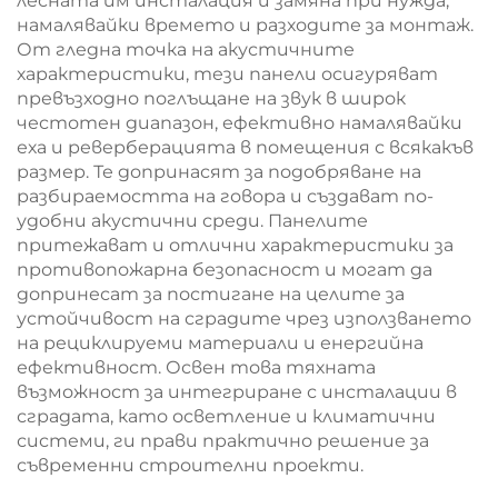
лесната им инсталация и замяна при нужда,
намалявайки времето и разходите за монтаж.
От гледна точка на акустичните
характеристики, тези панели осигуряват
превъзходно поглъщане на звук в широк
честотен диапазон, ефективно намалявайки
еха и реверберацията в помещения с всякакъв
размер. Те допринасят за подобряване на
разбираемостта на говора и създават по-
удобни акустични среди. Панелите
притежават и отлични характеристики за
противопожарна безопасност и могат да
допринесат за постигане на целите за
устойчивост на сградите чрез използването
на рециклируеми материали и енергийна
ефективност. Освен това тяхната
възможност за интегриране с инсталации в
сградата, като осветление и климатични
системи, ги прави практично решение за
съвременни строителни проекти.