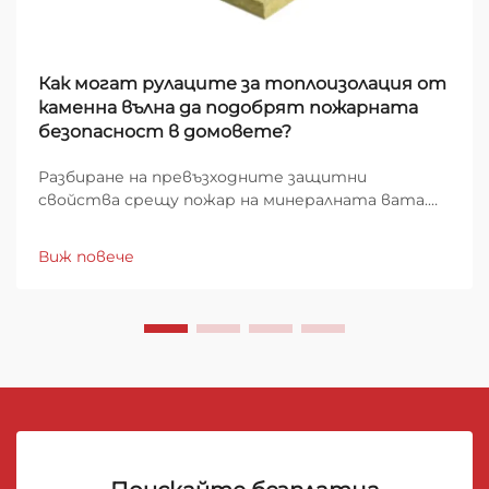
Как могат рулаците за топлоизолация от
каменна вълна да подобрят пожарната
безопасност в домовете?
Разбиране на превъзходните защитни
свойства срещу пожар на минералната вата.
Когато става въпрос за защита на домовете
от пожарни опасности, изборът на изолационен
Виж повече
материал играе ключова роля за общата
безопасност на сградата. Рулоните от
минерална вата са се утвърдили...