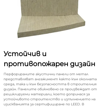
Устойчив и
противопожарен дизайн
Перфорираните акустични панели от метал
представляват ангажимент както към околната
среда, така и към безопасността в строителния
дизайн. Панелите обикновено се произвеждат от
рециклируеми материали, което допринася за
устойчивото строителство и изпълнението на
изискванията за сертифициране по LEED. В