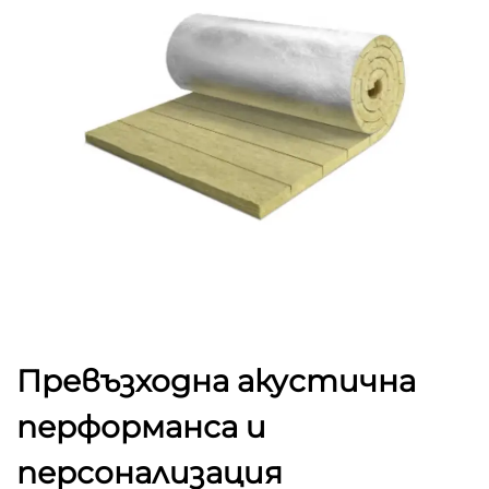
Превъзходна акустична
перформанса и
персонализация