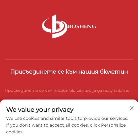
Присъединете се към нашия бюлетин
Присъединете се към нашия бюлетин, за да получавате
последните новини от индустрията, актуализации и
We value your privacy
прозрения от нашия екип.
We use cookies and similar tools to provide our services.
If you don't want to accept all cookies, click Personalize
cookies.
Абонирай се