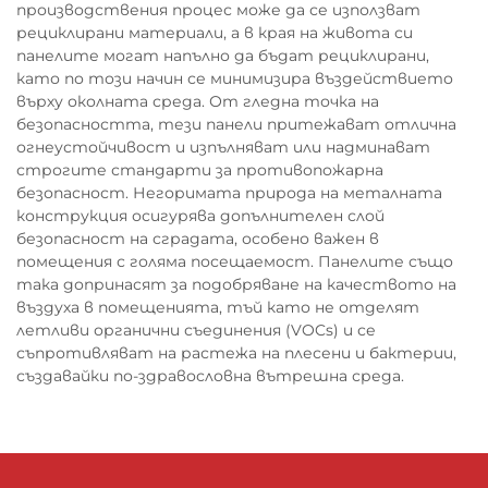
производствения процес може да се използват
рециклирани материали, а в края на живота си
панелите могат напълно да бъдат рециклирани,
като по този начин се минимизира въздействието
върху околната среда. От гледна точка на
безопасността, тези панели притежават отлична
огнеустойчивост и изпълняват или надминават
строгите стандарти за противопожарна
безопасност. Негоримата природа на металната
конструкция осигурява допълнителен слой
безопасност на сградата, особено важен в
помещения с голяма посещаемост. Панелите също
така допринасят за подобряване на качеството на
въздуха в помещенията, тъй като не отделят
летливи органични съединения (VOCs) и се
съпротивляват на растежа на плесени и бактерии,
създавайки по-здравословна вътрешна среда.