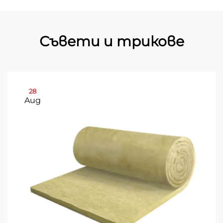
Съвети и трикове
28
Aug