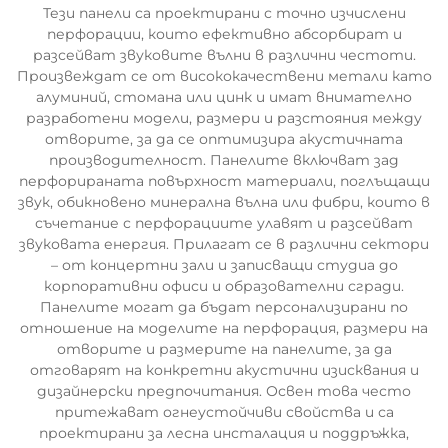
Тези панели са проектирани с точно изчислени
перфорации, които ефективно абсорбират и
разсейват звуковите вълни в различни честоти.
Произвеждат се от висококачествени метали като
алуминий, стомана или цинк и имат внимателно
разработени модели, размери и разстояния между
отворите, за да се оптимизира акустичната
производителност. Панелите включват зад
перфорираната повърхност материали, поглъщащи
звук, обикновено минерална вълна или фибри, които в
съчетание с перфорациите улавят и разсейват
звуковата енергия. Прилагат се в различни сектори
– от концертни зали и записващи студиа до
корпоративни офиси и образователни сгради.
Панелите могат да бъдат персонализирани по
отношение на моделите на перфорация, размери на
отворите и размерите на панелите, за да
отговарят на конкретни акустични изисквания и
дизайнерски предпочитания. Освен това често
притежават огнеустойчиви свойства и са
проектирани за лесна инсталация и поддръжка,