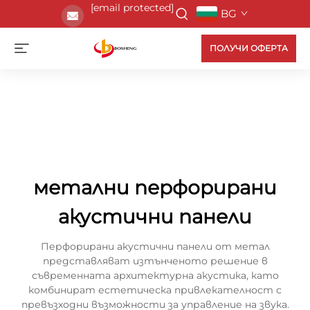
[email protected]
BG
ПОЛУЧИ ОФЕРТА
метални перфорирани
акустични панели
Перфорирани акустични панели от метал
представляват изтънченото решение в
съвременната архитектурна акустика, като
комбинират естетическа привлекателност с
превъзходни възможности за управление на звука.