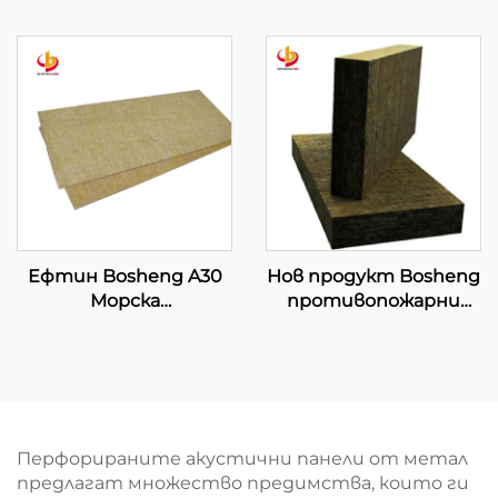
фолиева тръба за
Board Изолационна
индустриални
плоча от минерална
водопроводни
вълна Съединени
инсталации като
плочи от минерална
топлинен изолатор
вълна Строителни
материали
Ефтин Bosheng A30
Нов продукт Bosheng
Морска
противопожарни
каменновълнена
черни плочи от
плоча
каменна вата,
Топлоизолационна
високоплътностна
каменновълнена
каменна вата за
плоча за каменна
звукоизолация и
вълна Строителна
противопожарна
Перфорираните акустични панели от метал
изолационна панел
защита
предлагат множество предимства, които ги