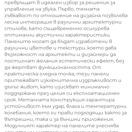
превръщат в идеален избор за решения за
управление на звука. Първо, тяхната
гъвкавост по отношение на дизайна позволява
лесна интеграция в различни архитектурни
стилове, като същевременно осигурява
оптимални акустични характеристики.
Панелите могат да бъдат изработени в
различни цветове и текстури, което дава
възможност на архитекти и дизайнери да
постигнат желания естетически ефект, без
да жертват функционалността. От
практическа гледна точка, тези панели
притежават изключителна издръжливост и
дълъг живот, като изискват минимално
поддържане през целия си експлоатационен
срок. Металната конструкция гарантира
устойчивост към удар, влага и температурни
колебания, което ги прави подходящи както за
вътрешни, така и за външни приложения.
Модулният характер на панелите улеснява