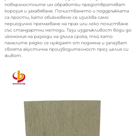
повърхностните им обработки предотвратяват
корозия и захабяване. Почистването и поддръжката
са прости, като обикновено се изисква само
периодично премахване на прах или леко почистване
със стандартни методи. Тази издръжливост води до
икономия на разходи на дълга срока, тъй като
панелите рядко се нуждаят от подмяна и запазват
своята акустична производителност през целия си
живот.