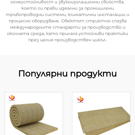
огнеустойчивост и звукоизолационни свойства,
което ги прави идеални за промишлени
тръбопроводни системи, климатични инсталации и
процесно оборудване. Обектът стриктно спазва
международните стандарти за производство и
околната среда, като прилага устойчиви практики
през целия производствен цикъл.
Популярни продукти