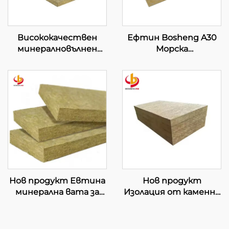
Висококачествен
Ефтин Bosheng A30
минералновълнен
Морска
шумозаглушаващ
каменновълнена
топлоизолационен
плоча
одеял с мрежа от
Топлоизолационна
желязна проволока 120
каменновълнена
kg/m³
плоча за каменна
Минералновълнено
вълна Строителна
одеяло
изолационна панел
Нов продукт Евтина
Нов продукт
минерална вата за
Изолация от каменна
топлинна изолация
вата за преградни
на завеси, плочи от
стени/звукоизолация/
каменна вата за
формалдехидно-