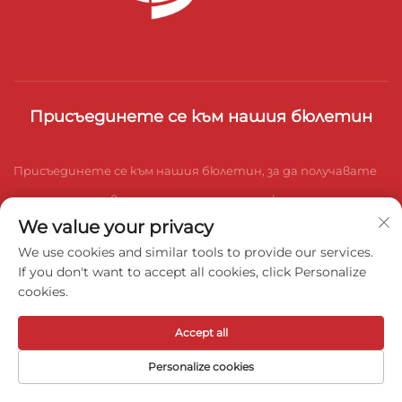
Присъединете се към нашия бюлетин
Присъединете се към нашия бюлетин, за да получавате
последните новини от индустрията, актуализации и
We value your privacy
прозрения от нашия екип.
We use cookies and similar tools to provide our services.
If you don't want to accept all cookies, click Personalize
cookies.
Абонирай се
Accept all
Всички права запазени. © 2025 Weihai Bosheng Advanced
Personalize cookies
Materials Co., Ltd. -
Политика за поверителност