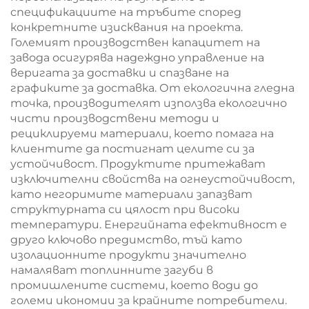
спецификациите на тръбите според
конкретните изисквания на проекта.
Големият производствен капацитет на
завода осигурява надеждно управление на
веригата за доставки и спазване на
графиките за доставка. От екологична гледна
точка, производителят използва екологично
чисти производствени методи и
рециклируеми материали, което помага на
клиентите да постигнат целите си за
устойчивост. Продуктите притежават
изключителни свойства на огнеустойчивост,
като негоримите материали запазват
структурната си цялост при високи
температури. Енергийната ефективност е
друго ключово предимство, тъй като
изолационните продукти значително
намаляват топлинните загуби в
промишлените системи, което води до
големи икономии за крайните потребители.