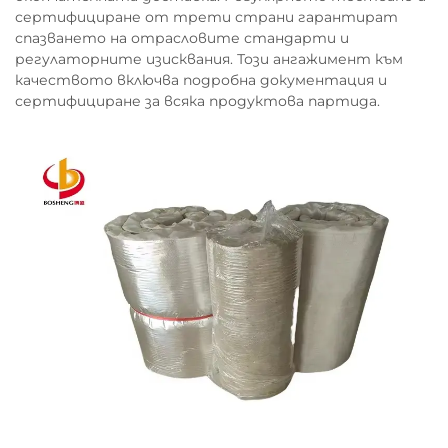
сертифициране от трети страни гарантират
спазването на отрасловите стандарти и
регулаторните изисквания. Този ангажимент към
качеството включва подробна документация и
сертифициране за всяка продуктова партида.