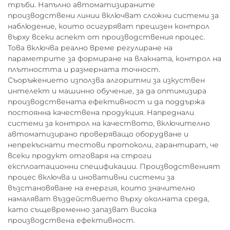
тръби. Напълно автоматизираните
производствени линии включват сложни системи за
наблюдение, които осигуряват прецизен контрол
върху всеки аспект от производствения процес.
Това включва реално време регулиране на
параметрите за формиране на влакната, контрол на
плътността и размерната точност.
Съоръжението използва алгоритми за изкуствен
интелект и машинно обучение, за да оптимизира
производствената ефективност и да поддържа
постоянна качествена продукция. Напреднали
системи за контрол на качеството, включително
автоматизирано проверяващо оборудване и
непрекъснати тестови протоколи, гарантират, че
всеки продукт отговаря на строги
експлоатационни спецификации. Производственият
процес включва и иновативни системи за
възстановяване на енергия, които значително
намаляват въздействието върху околната среда,
като същевременно запазват висока
производствена ефективност.