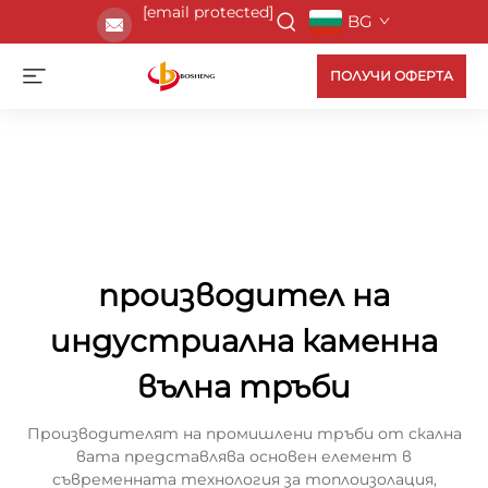
[email protected]
BG
ПОЛУЧИ ОФЕРТА
производител на
индустриална каменна
вълна тръби
Производителят на промишлени тръби от скална
вата представлява основен елемент в
съвременната технология за топлоизолация,