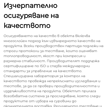
Изчерпателно
осигуряване на
качеството
Осигуряването на качество в обекта включва
многослойен подход към извънредното качество на
продукта. Всеки производствен партида подлежи на
строги протоколи за тестване, които оценяват
топлопроводимост, якост при компресия и
размерна стабилност. Производителят поддържа
сертифициране по ISO и спазва международни
стандарти за управление на качеството.
Специализирана лаборатория за контрол на
качеството провежда непрекъснати изследвания и
тестове, за да се провери производителността и
издръжливостта на продукта. Обектът прилага
всеобхватна система за проследяване, която следи
продуктите от избора на суровини до
окончателната доставка. Регулярното тестване и