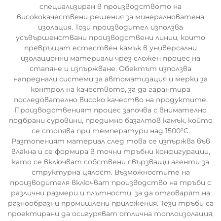
специализиран в производството на
висококачествени решения за минералноватена
изолация. Този производител използва
усъвършенствани производствени линии, които
превръщат естествен камък в универсални
изолационни материали чрез сложен процес на
стапяне и изпържване. Обектът използва
напреднали системи за автоматизация и мерки за
контрол на качеството, за да гарантира
последователно високо качество на продуктите.
Производственият процес започва с внимателно
подбрани суровини, предимно базалтов камък, който
се стопява при температури над 1500°C.
Разтопеният материал след това се изпържва във
влакна и се формира в точни тръбни конфигурации,
като се включват собствени свързващи агенти за
структурна цялост. Възможностите на
производителя включват производство на тръби с
различни размери и плътности, за да отговарят на
разнообразни промишлени приложения. Тези тръби са
проектирани да осигуряват отлична топлоизолация,