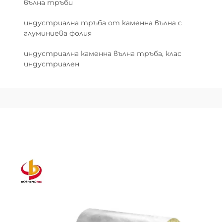
вълна тръби
индустриална тръба от каменна вълна с
алуминиева фолия
индустриална каменна вълна тръба, клас
индустриален