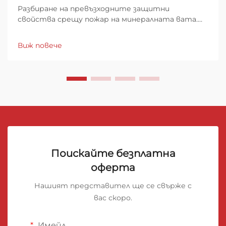
Разбиране на превъзходните защитни
свойства срещу пожар на минералната вата.
Когато става въпрос за защита на домовете
от пожарни опасности, изборът на изолационен
Виж повече
материал играе ключова роля за общата
безопасност на сградата. Рулоните от
минерална вата са се утвърдили...
Поискайте безплатна
оферта
Нашият представител ще се свърже с
вас скоро.
Имейл