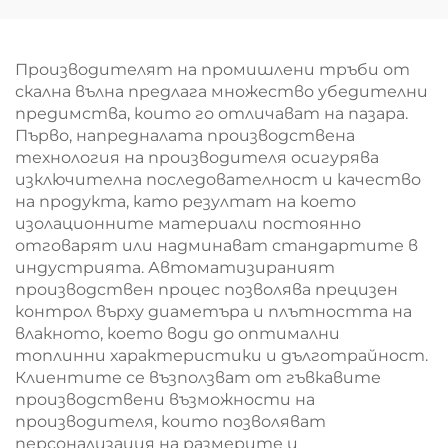
завеси, доставчик на
свободни
плочи от каменна
строителни плочи
вата
от каменна вата
Производителят на промишлени тръби от
скална вълна предлага множество убедителни
предимства, които го отличават на пазара.
Първо, напредналата производствена
технология на производителя осигурява
изключителна последователност и качество
на продукта, като резултат на което
изолационните материали постоянно
отговарят или надминават стандартите в
индустрията. Автоматизираният
производствен процес позволява прецизен
контрол върху диаметъра и плътността на
влакното, което води до оптимални
топлинни характеристики и дълготрайност.
Клиентите се възползват от гъвкавите
производствени възможности на
производителя, които позволяват
персонализация на размерите и